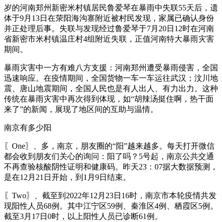
岁的河南郑州新密米村镇居民鲁爱琴在暴雨中失联55天后，遗
体于9月13日在荥阳海沟寨附近被村民发现，家属已确认身份
并正处理后事。失联与发现经过鲁爱琴于7月20日12时在河南
省新密市米村镇温庄村4组附近失联，正值河南特大暴雨灾害
期间。
暴雨灾害中一方有难八方支援：河南郑州遭受暴雨侵害，全国
迅速响应。在疫情期间，全国货物一车一车运往武汉；汶川地
震、唐山地震期间，全国人民也是有人出人、有力出力。这种
传统在暴雨灾害中再次得到体现，如“胡辣汤挺住啊，热干面
来了”的新闻，展现了地区间的互助与温情。
南京有多少阳
〖One〗、多，南京，朋友圈的“阳”越来越多。每天打开微信
都会收到朋友们关心的询问：阳了吗？5号起，南京公共交通
不再查验核酸阴性证明和健康码。昨天23：07据大数据预测，
是在12月21日开始，到1月9日结束。
〖Two〗、截至到2022年12月23日16时，南京市本轮疫情共发
现阳性人员68例。其中江宁区59例、秦淮区4例、栖霞区5例。
截至3月17日0时，以上阳性人员已诊断61例。