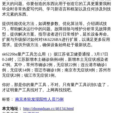
更大的问题。你要创造的东西比用于创造它的工具更重要我刚
毕业时非常热爱写代码、学习新语言和框架以及任何涉及到技
术元素的东西。
提供性能优化方法，如调整参数、优化算法等。介绍调试技
巧，帮助解决运行中的问题。故障排除与维护分析常见故障类
型，提供解决方案。指导读者进行日常维护，延长设备寿命。
扩展与升级探讨如何对SK6226BA进行扩展，以满足更多应用
需求。提供升级方法，确保设备始终处于最新状态。
sk6226ba量产工具怎么用（）据江苏省卫健委通报，3月17日
0-24时，江苏新增本土确诊病例4例，新增本土无症状感染者
47例。其中，常州市确诊2例，无症状22例；连云港市确诊1
例，无症状14例；宿迁市确诊1例；南京市无症状8例；苏州市
无症状2例；镇江市无症状1例。
你好，那是你的量产工具，不对。只有量产工具识别U盘了，
才证明量产工具找对了。上网再找找吧。
标签：
南京本轮发现阳性人员75例
本文地址：
http://zhongduan.cc/46134.html