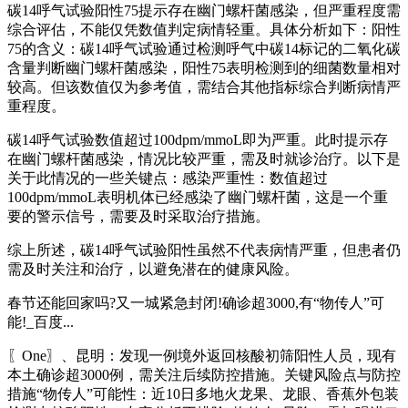
碳14呼气试验阳性75提示存在幽门螺杆菌感染，但严重程度需
综合评估，不能仅凭数值判定病情轻重。具体分析如下：阳性
75的含义：碳14呼气试验通过检测呼气中碳14标记的二氧化碳
含量判断幽门螺杆菌感染，阳性75表明检测到的细菌数量相对
较高。但该数值仅为参考值，需结合其他指标综合判断病情严
重程度。
碳14呼气试验数值超过100dpm/mmoL即为严重。此时提示存
在幽门螺杆菌感染，情况比较严重，需及时就诊治疗。以下是
关于此情况的一些关键点：感染严重性：数值超过
100dpm/mmoL表明机体已经感染了幽门螺杆菌，这是一个重
要的警示信号，需要及时采取治疗措施。
综上所述，碳14呼气试验阳性虽然不代表病情严重，但患者仍
需及时关注和治疗，以避免潜在的健康风险。
春节还能回家吗?又一城紧急封闭!确诊超3000,有“物传人”可
能!_百度...
〖One〗、昆明：发现一例境外返回核酸初筛阳性人员，现有
本土确诊超3000例，需关注后续防控措施。关键风险点与防控
措施“物传人”可能性：近10日多地火龙果、龙眼、香蕉外包装