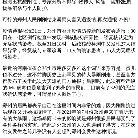
检测出核酸阳性，专家分析不排除“物传人”风险，需加强进口
物品消杀与个人防护。
可怜的郑州人民刚刚结束暴雨灾害又遇疫情,再次通报!27例!
疫情通报概况31日，郑州市召开疫情防控新闻发布会通报：30
日在二七区例行检查中发现1例核酸初筛阳性，经复核认定为
无症状感染者。截至31日18时，后续核酸检测中又发现27人结
果异常，经复核与专家诊断，11人为确诊患者，16人为无症状
感染者。
最近的河南省省会郑州市用多灾多难这个词语来形容是一点儿
也不过分，这不前脚历史上都罕见的特大暴雨刚走，甚至官方
都发布了关于此次大灾难的官方通报；后脚呢，此次有些严峻
的delta病毒也是危害到了郑州的市民们，目前有了32例的无症
状确认感染者，可谓是让人揪足了心。
郑州的居民都表示自己在这段时间内非常的难，因为刚刚抗过
洪现在又开始抗疫情了。在2021年的7月份郑州迎来了前所未
有的大暴雨，这场暴雨带来的影响就是郑州很多居民都受到了
各种各样的灾害。除此之外郑州的人民也遇到了洪灾，在这次
洪灾发生之前几乎没有人会想到郑州会发生这种情况。