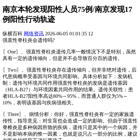
南京本轮发现阳性人员75例/南京发现17
例阳性行动轨迹
纵横百科
网络资讯
2026-06-05 01:01:35
12
强直性脊柱炎会遗传吗?
〖One〗、强直性脊柱炎遗传几率一般情况下不是特别，虽然
具有一定的遗传倾向，但是并不会导致百分百的遗传。
〖Two〗、强直性脊柱炎存在遗传倾向，但并非绝对遗传，后
代患病概率受基因与环境共同影响。具体分析如下：发病机
制：遗传与环境共同作用强直性脊柱炎的发病是遗传基因
（HLA-B27）与环境因素共同作用的结果。遗传关联性：患
者HLA-B27阳性率高达80%～95%，而普通人群仅为5%～
10%，表明该基因与疾病强相关。
〖Three〗、病情分析：你好，强直性脊柱炎有一定的家族遗
传性，指导意见：对生肓也会造成一定的影响。但由于强直性
脊椎炎是多种病因所致的疾病，遗传只是其中的一个病因，并
不是影响本病的惟一因素，也就是说只占一部分的比例，建议