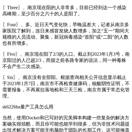
〖Three〗、南京现在阳的人非常多，目前已经到达一个感染
高峰期，至少百分之六十的人是阳了。
〖Four〗、多。近日天气变化快，早晚温差大，记者从南京多
家医院了解到，连日来感冒发烧人数增多，加之“五一”期间大
规模的人员流动、聚集，新冠病毒感染“首阳”或“二阳”的人数
也有所增多。
〖Five〗、南京现在阳了2/3的人口。截止到2023年1月3号，南
京阳过的人已超2/3，而据之前各路专家的说法，同一种毒株
不会产生二次感染。
〖Six〗、南京没有全部阳。根据查询相关公开信息显示截止
于2023年1月7日，南京市不再检查健康码，核酸阴性证明，不
需要报备，不再展拉落地检和三天三检，南京市属于常态化管
理。
sk6226ba量产工具怎么用
当然，使用Docker和已写好的完美脚本构建一些复杂的解决方
案确实很炫酷，而且你可能也能学到很多，但为非技术问题提
出技术解决方案可能无电脑助于团队的长期工作。这可能掩盖