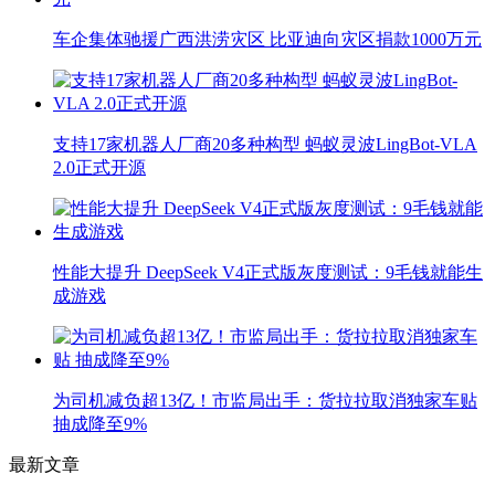
车企集体驰援广西洪涝灾区 比亚迪向灾区捐款1000万元
支持17家机器人厂商20多种构型 蚂蚁灵波LingBot-VLA
2.0正式开源
性能大提升 DeepSeek V4正式版灰度测试：9毛钱就能生
成游戏
为司机减负超13亿！市监局出手：货拉拉取消独家车贴
抽成降至9%
最新文章