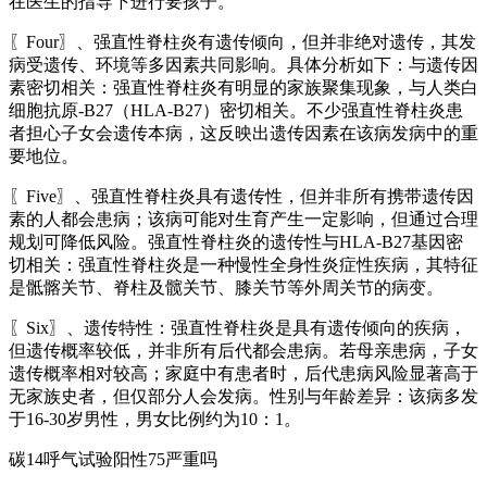
在医生的指导下进行要孩子。
〖Four〗、强直性脊柱炎有遗传倾向，但并非绝对遗传，其发
病受遗传、环境等多因素共同影响。具体分析如下：与遗传因
素密切相关：强直性脊柱炎有明显的家族聚集现象，与人类白
细胞抗原-B27（HLA-B27）密切相关。不少强直性脊柱炎患
者担心子女会遗传本病，这反映出遗传因素在该病发病中的重
要地位。
〖Five〗、强直性脊柱炎具有遗传性，但并非所有携带遗传因
素的人都会患病；该病可能对生育产生一定影响，但通过合理
规划可降低风险。强直性脊柱炎的遗传性与HLA-B27基因密
切相关：强直性脊柱炎是一种慢性全身性炎症性疾病，其特征
是骶髂关节、脊柱及髋关节、膝关节等外周关节的病变。
〖Six〗、遗传特性：强直性脊柱炎是具有遗传倾向的疾病，
但遗传概率较低，并非所有后代都会患病。若母亲患病，子女
遗传概率相对较高；家庭中有患者时，后代患病风险显著高于
无家族史者，但仅部分人会发病。性别与年龄差异：该病多发
于16-30岁男性，男女比例约为10：1。
碳14呼气试验阳性75严重吗