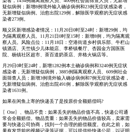
染者，1454例隔离观察人员、400例社会面筛查人员，无新增
疑似病例；新增8例境外输入确诊病例和23例无症状感染者，
无新增疑似病例。治愈出院129例，解除医学观察的无症状感
染者273例。
顺义区新增感染者情况：11月20日0时至24时：新增29例，均
为隔离观察人员。11月21日0时至15时：新增8例，均为隔离观
察人员。风险点位：11月18日：空港街道乡村俱乐部、牛栏山
镇酒店、天竺镇少儿体能店、李桥镇餐厅、杏园金方国医医
院、杨镇社区超市、茶百道奶茶店、井格火锅店等。
月29日0时至24时，新增1282例本土确诊病例和3240例无症状
感染者，无新增疑似病例，3885例隔离观察人员、609例社会
面筛查人员；新增3例境外输入确诊病例和7例无症状感染者，
无新增疑似病例。治愈出院491例，解除医学观察的无症状感
染者1631例。
如果在闲鱼上寄的快递丢了是按原价全额赔偿吗?
〖One〗、物品不贵：如果丢失的物品价值不高，快递公司通
常会全额赔偿。物品贵重：如果丢失的物品价值较高，卖家需
要与快递公司协商，找到一个合理的赔偿额度。在此之前，如
果有发货前的视频记录等证据，可以提供给快递公司，以证明