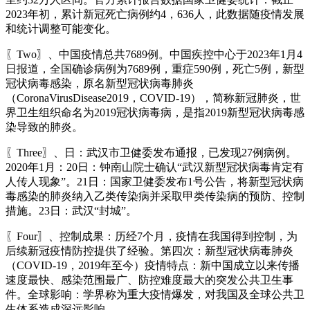
2023年初，累计新冠死亡病例约4，636人，此数据随疫情发展
和统计调整可能变化。
〖Two〗、中国疫情总共7689例。中国疾控中心于2023年1月4
日报道，全国确诊病例为7689例，重症590例，死亡5例，新型
冠状病毒感染，原名新型冠状病毒肺炎
（CoronaVirusDisease2019，COVID-19），简称新冠肺炎，世
界卫生组织命名为2019冠状病毒病，是指2019新型冠状病毒感
染导致的肺炎。
〖Three〗、日：武汉市卫健委发布通报，已发现27例病例。
2020年1月：20日：钟南山院士确认“武汉新型冠状病毒肯定有
人传人现象”。21日：国家卫健委发布1号公告，将新型冠状病
毒感染的肺炎纳入乙类传染病并采取甲类传染病的预防、控制
措施。23日：武汉“封城”。
〖Four〗、控制成果：历经7个月，疫情在我国得到控制，为
后续新冠疫情防控提供了经验。第四次：新型冠状病毒肺炎
（COVID-19，2019年至今）疫情特点：新中国成立以来传播
速度最快、感染范围最广、防控难度最大的突发公共卫生事
件。全球影响：学界称为重大疫情爆发，对我国及全球公共卫
生体系造成深远影响。