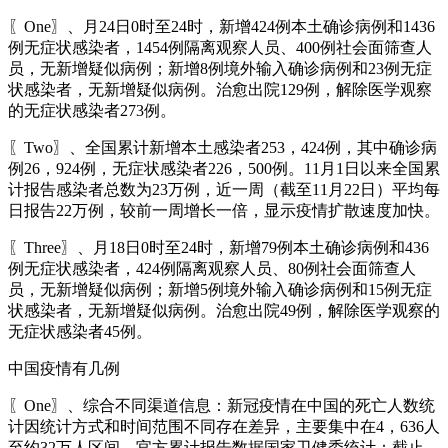
〖One〗、月24日0时至24时，新增424例本土确诊病例和1436
例无症状感染者，1454例隔离观察人员、400例社会面筛查人
员，无新增疑似病例；新增8例境外输入确诊病例和23例无症
状感染者，无新增疑似病例。治愈出院129例，解除医学观察
的无症状感染者273例。
〖Two〗、全国累计新增本土感染者253，424例，其中确诊病
例26，924例，无症状感染者226，500例。11月1日以来全国累
计报告感染者总数为23万例，近一周（截至11月22日）平均每
日报告22万例，较前一周增长一倍，显示疫情扩散速度加快。
〖Three〗、月18日0时至24时，新增79例本土确诊病例和436
例无症状感染者，424例隔离观察人员、80例社会面筛查人
员，无新增疑似病例；新增5例境外输入确诊病例和15例无症
状感染者，无新增疑似病例。治愈出院49例，解除医学观察的
无症状感染者45例。
中国疫情有几例
〖One〗、综合不同渠道信息：新冠疫情在中国的死亡人数统
计因统计方式和时间范围不同存在差异，主要集中在4，636人
至约32万人区间。官方累计报告数据国家卫健委统计：截止