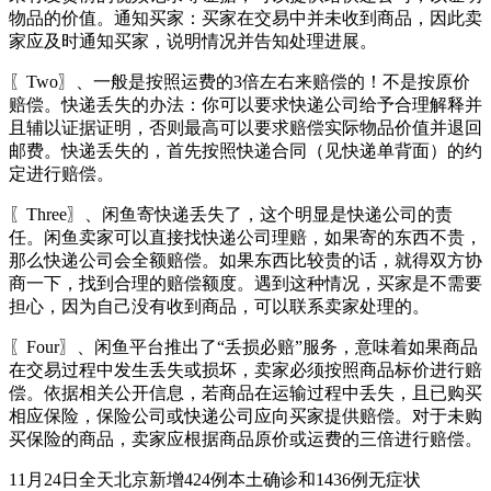
物品的价值。通知买家：买家在交易中并未收到商品，因此卖
家应及时通知买家，说明情况并告知处理进展。
〖Two〗、一般是按照运费的3倍左右来赔偿的！不是按原价
赔偿。快递丢失的办法：你可以要求快递公司给予合理解释并
且辅以证据证明，否则最高可以要求赔偿实际物品价值并退回
邮费。快递丢失的，首先按照快递合同（见快递单背面）的约
定进行赔偿。
〖Three〗、闲鱼寄快递丢失了，这个明显是快递公司的责
任。闲鱼卖家可以直接找快递公司理赔，如果寄的东西不贵，
那么快递公司会全额赔偿。如果东西比较贵的话，就得双方协
商一下，找到合理的赔偿额度。遇到这种情况，买家是不需要
担心，因为自己没有收到商品，可以联系卖家处理的。
〖Four〗、闲鱼平台推出了“丢损必赔”服务，意味着如果商品
在交易过程中发生丢失或损坏，卖家必须按照商品标价进行赔
偿。依据相关公开信息，若商品在运输过程中丢失，且已购买
相应保险，保险公司或快递公司应向买家提供赔偿。对于未购
买保险的商品，卖家应根据商品原价或运费的三倍进行赔偿。
11月24日全天北京新增424例本土确诊和1436例无症状