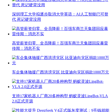
深圳理工大学拟逐步取消大学英语：AI人工智能已可替
代 死记硬背没用
高管薪资归零、全员降薪！百强车商兰天集团回应暴雷
传闻：消息不实
车企集体驰援广西洪涝灾区 比亚迪向灾区捐款1000万元
支持17家机器人厂商20多种构型 蚂蚁灵波LingBot-VLA
2.0正式开源