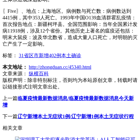
〖Five〗、地点：上海地区。病例数与死亡数：病例数达到
4415例，其中353人死亡。1993年中国O139血清群霍乱疫情：
首次报告地点：新疆柯坪县。全国范围影响：当年全国累计发
病11918例，涉及12个省份。其他历史上著名的瘟疫还包括：
明末大鼠疫：波及华北数省，造成大量人口死亡，对明朝的灭
亡产生了一定影响。
标签：
31省区市新增402例本土确诊
本文地址：
http://zhongduan.cc/45340.html
文章来源：
纵横百科
版权声明：
除非特别标注，否则均为本站原创文章，转载时请
以链接形式注明文章出处。
上一篇
临夏疫情最新数据消息/临夏疫情最新数据消息今天新
增
下一篇
辽宁新增本土无症状1例/辽宁新增1例本土无症状行程
相关文章