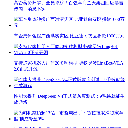
高管薪资归零、全员降薪！百强车商兰天集团回应暴雷
传闻：消息不实
车企集体驰援广西洪涝灾区 比亚迪向灾区捐款1000万元
支持17家机器人厂商20多种构型 蚂蚁灵波LingBot-VLA
2.0正式开源
性能大提升 DeepSeek V4正式版灰度测试：9毛钱就能生
成游戏