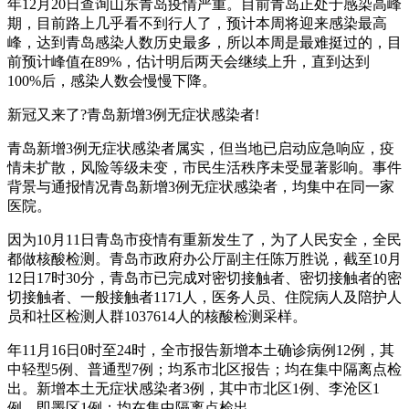
年12月20日查询山东青岛疫情严重。目前青岛正处于感染高峰
期，目前路上几乎看不到行人了，预计本周将迎来感染最高
峰，达到青岛感染人数历史最多，所以本周是最难挺过的，目
前预计峰值在89%，估计明后两天会继续上升，直到达到
100%后，感染人数会慢慢下降。
新冠又来了?青岛新增3例无症状感染者!
青岛新增3例无症状感染者属实，但当地已启动应急响应，疫
情未扩散，风险等级未变，市民生活秩序未受显著影响。事件
背景与通报情况青岛新增3例无症状感染者，均集中在同一家
医院。
因为10月11日青岛市疫情有重新发生了，为了人民安全，全民
都做核酸检测。青岛市政府办公厅副主任陈万胜说，截至10月
12日17时30分，青岛市已完成对密切接触者、密切接触者的密
切接触者、一般接触者1171人，医务人员、住院病人及陪护人
员和社区检测人群1037614人的核酸检测采样。
年11月16日0时至24时，全市报告新增本土确诊病例12例，其
中轻型5例、普通型7例；均系市北区报告；均在集中隔离点检
出。新增本土无症状感染者3例，其中市北区1例、李沧区1
例、即墨区1例；均在集中隔离点检出。