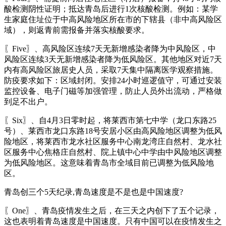
酸检测阴性证明；抵达青岛后进行1次核酸检测。例如：某学
生家庭住址位于中高风险地区所在市的下辖县（非中高风险区
域），则返青前需报备并落实核酸要求。
〖Five〗、高风险区连续7天无新增感染者降为中风险区，中
风险区连续3天无新增感染者降为低风险区。其他地区对近7天
内有高风险区旅居史人员，采取7天集中隔离医学观察措施。
防疫要求如下：区域封闭。安排24小时巡逻值守，可通过安装
监控设备、电子门磁等加强管理，防止人员外出流动，严格做
到足不出户。
〖Six〗、自4月3日零时起，将莱西市第七中学（龙口东路25
号）、莱西市龙口东路18号安居小区由高风险地区调整为低风
险地区，将莱西市龙水社区服务中心南龙湾庄自然村、龙水社
区服务中心焦格庄自然村、院上镇中心中学由中风险地区调整
为低风险地区。这意味着青岛市全域目前已调整为低风险地
区。
青岛创三个5天纪录,青岛速度是不是也是中国速度?
〖One〗、青岛疫情发生之后，在三天之内创下了五个记录，
这也表明着青岛速度是中国速度。只有中国可以在疫情发生之