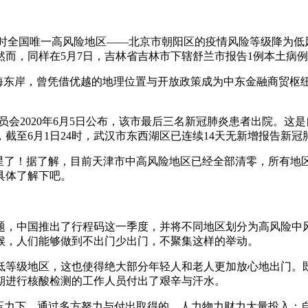
，当时全国唯一高风险地区——北京市朝阳区的疫情风险等级降为低
而，同样在5月7日，吉林省吉林市下辖舒兰市报告1例本土病例
海东岸，曾凭借优越的地理位置与开放政策成为中东金融商贸枢纽
委员会2020年6月5日公布，该市最后三名新冠肺炎患者出院。这
截至6月1日24时，武汉市东西湖区已连续14天无新增报告新冠
摘星了！据了解，目前天津市中高风险地区已经全部清零，所有
具体了解下吧。
题，中国推出了行程码这一季度，并将不同地区划分为高风险中
候，人们能够做到不出门少出门，不聚集这样的举动。
低等级地区，这也使得绝大部分年轻人和老人更加放心地出门。
期进行核酸检测的工作人员付出了艰辛与汗水。
压力下，通过多方努力与付出取得的。人力物力财力大量投入：自