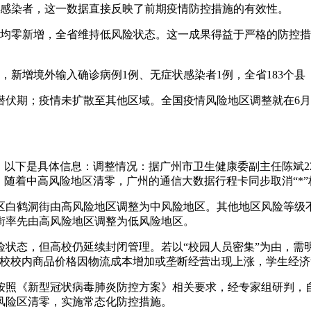
状感染者，这一数据直接反映了前期疫情防控措施的有效性。
例均零新增，全省维持低风险状态。这一成果得益于严格的防控
者，新增境外输入确诊病例1例、无症状感染者1例，全省183个
潜伏期；疫情未扩散至其他区域。全国疫情风险地区调整就在6月
。以下是具体信息：调整情况：据广州市卫生健康委副主任陈斌2
随着中高风险地区清零，广州的通信大数据行程卡同步取消“*”
区白鹤洞街由高风险地区调整为中风险地区。其他地区风险等级
街率先由高风险地区调整为低风险地区。
状态，但高校仍延续封闭管理。若以“校园人员密集”为由，需
高校校内商品价格因物流成本增加或垄断经营出现上涨，学生经济
《新型冠状病毒肺炎防控方案》相关要求，经专家组研判，自20
风险区清零，实施常态化防控措施。