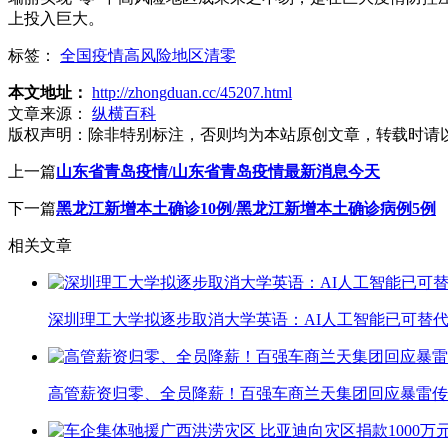
上投入巨大。
标签：
全国疫情高风险地区清零
本文地址：
http://zhongduan.cc/45207.html
文章来源：
纵横百科
版权声明：
除非特别标注，否则均为本站原创文章，转载时请
上一篇
山东省青岛疫情/山东省青岛疫情最新消息今天
下一篇
黑龙江新增本土确诊10例/黑龙江新增本土确诊病例5例
相关文章
深圳理工大学拟逐步取消大学英语：AI人工智能已可替代
高管薪资归零、全员降薪！百强车商兰天集团回应暴雷传