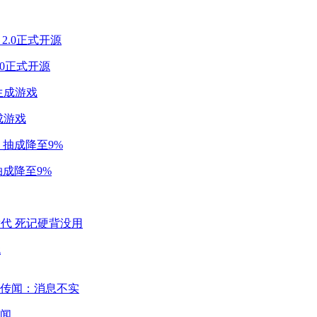
2.0正式开源
成游戏
成降至9%
代
闻