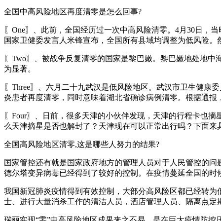
全国中高风险地区再度清零是怎么回事?
〖One〗、此前，全国经历过一次中高风险清零。4月30日
国家卫健委发言人米锋宣布，全国所有县域均调整为低风险。然
〖Two〗、被战争反复清零的国家是黎巴嫩。黎巴嫩地处地中
为显著。
〖Three〗、六月二十九武汉是低风险地区。武汉市卫生健康
炎患者再度清零，同时意味着湖北省确诊病例清零。根据通报，
〖Four〗、日前，很多天津的小伙伴发现，天津的行程卡也
么天津摘星是否也解封了？天津现在可以正常出行吗？下面来
全国高风险地区清零,这是哪些人努力的结果?
国家管控还有就是国家政府地方的管理人员对于人民管控的问
德尔塔变异病毒已经得到了较好的控制。在疫情蔓延全国的时
我国新冠肺炎疫情得到有效控制，大部分高风险区都已经转为
士、进行大量消杀工作的清洁人员，酒店管理人员、隔离点定
瑞丽实现“零”中高风险地区成果来之不易，是在巨大疫情防控