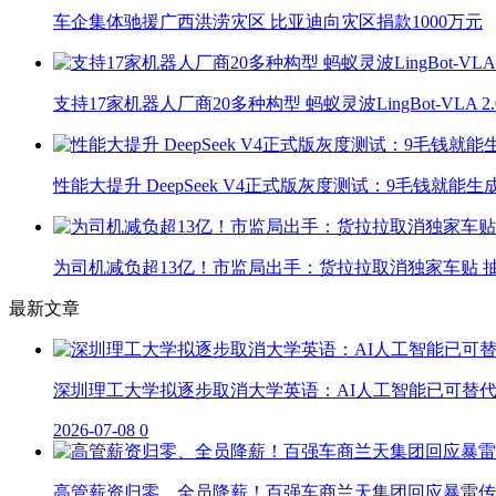
车企集体驰援广西洪涝灾区 比亚迪向灾区捐款1000万元
支持17家机器人厂商20多种构型 蚂蚁灵波LingBot-VLA 
性能大提升 DeepSeek V4正式版灰度测试：9毛钱就能生
为司机减负超13亿！市监局出手：货拉拉取消独家车贴 抽
最新文章
深圳理工大学拟逐步取消大学英语：AI人工智能已可替
2026-07-08
0
高管薪资归零、全员降薪！百强车商兰天集团回应暴雷传