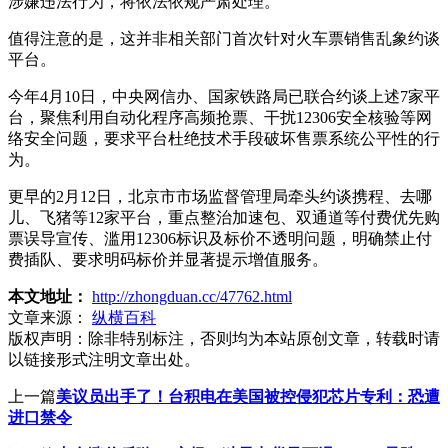
涉嫌违法行为，将依法依规严肃处理。
值得注意的是，这并非相关部门首次针对火车票销售乱象约谈
平台。
今年4月10日，中央网信办、国家铁路局已联合约谈上述7家平
台，聚焦利用自动化程序高频抢票、干扰12306安全核验等网
络安全问题，要求平台杜绝技术手段破坏售票系统公平性的行
为。
更早的2月12日，北京市市场监督管理局牵头约谈携程、去哪
儿、飞猪等12家平台，重点整治加速包、双通道等付费优先购
票误导宣传、滥用12306标识及标价不透明问题，明确禁止付
费插队、要求明码标价并显著提示增值服务。
本文地址：
http://zhongduan.cc/47762.html
文章来源：
纵横百科
版权声明：
除非特别标注，否则均为本站原创文章，转载时请
以链接形式注明文章出处。
上一篇
美议员出手了！台积电在美国被控侵犯芯片专利：恐遭
进口禁令