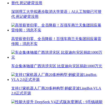
深圳理工大学拟逐步取消大学英语：AI人工智能已可替
代 死记硬背没用
高管薪资归零、全员降薪！百强车商兰天集团回应暴雷
传闻：消息不实
车企集体驰援广西洪涝灾区 比亚迪向灾区捐款1000万元
支持17家机器人厂商20多种构型 蚂蚁灵波LingBot-VLA
2.0正式开源