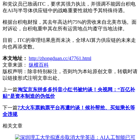
和党议员已致函ITC，要求其强力执法，并强调不能因台积电
在AI与半导体供应链中的战略重要性就给予其特殊待遇。
根据台积电财报，其去年高达约75%的营收来自北美市场。面
对诉讼，台积电重申其在所有运营地点均遵守当地法律。
目前，ITC的审理结果悬而未决，全球AI算力供应链的未来走
向也再添变数。
本文地址：
http://zhongduan.cc/47761.html
文章来源：
纵横百科
版权声明：
除非特别标注，否则均为本站原创文章，转载时请
以链接形式注明文章出处。
上一篇
淘宝京东拼多多抖音小红书被约谈！央视网：“百亿补
贴”是资本制造的伪低价
下一篇
7大火车票购票平台再遭约谈！候补帮抢、买短乘长等
全违规
相关文章