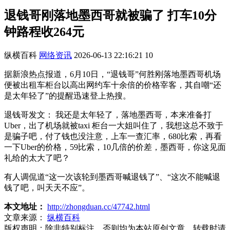
退钱哥刚落地墨西哥就被骗了 打车10分
钟路程收264元
纵横百科
网络资讯
2026-06-13 22:16:21
10
据新浪热点报道，6月10日，“退钱哥”何胜刚落地墨西哥机场
便被出租车柜台以高出网约车十余倍的价格宰客，其自嘲“还
是太年轻了”的提醒迅速登上热搜。
退钱哥发文： 我还是太年轻了，落地墨西哥，本来准备打
Uber，出了机场就被taxi 柜台一大姐叫住了，我想这总不致于
是骗子吧，付了钱也没注意，上车一查汇率，680比索，再看
一下Uber的价格，59比索，10几倍的价差，墨西哥，你这见面
礼给的太大了吧？
有人调侃道“这一次该轮到墨西哥喊退钱了”、“这次不能喊退
钱了吧，叫天天不应”。
本文地址：
http://zhongduan.cc/47742.html
文章来源：
纵横百科
版权声明：
除非特别标注，否则均为本站原创文章，转载时请