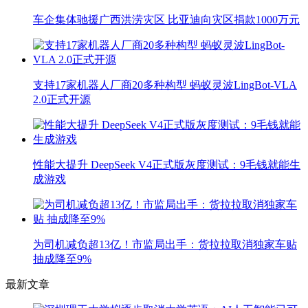
车企集体驰援广西洪涝灾区 比亚迪向灾区捐款1000万元
支持17家机器人厂商20多种构型 蚂蚁灵波LingBot-VLA
2.0正式开源
性能大提升 DeepSeek V4正式版灰度测试：9毛钱就能生
成游戏
为司机减负超13亿！市监局出手：货拉拉取消独家车贴
抽成降至9%
最新文章