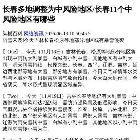
长春多地调整为中风险地区/长春11个中
风险地区有哪些
纵横百科
网络资讯
2026-06-13 10:50:45
5
雨雪来袭!今天吉林长春松原等地部分地区或有暴雪侵袭
〖One〗、今天（11月18日）吉林长春、松原等地部分地区将
出现中雨转大到暴雪，白城有小到中雪，其他地区有中到大
雨；明天雨雪持续，松原东部、长春、四平、辽源、吉林、延
边西北部等地有大雪，部分地方有暴雪。今日天气详情降水类
型与区域分布：根据吉林省气象台预报，今天白天到夜间，全
省阴天，降水形式呈现明显区域差异。
〖Two〗、今天（11月19日）吉林长春等地仍有大到暴雪，中
西部局地阵风可达7至9级，需防范强风雪及低温影响。今日天
气概况吉林全省持续受风雪侵袭，长春、松原、吉林北部、延
边北部、四平部分地区有大到暴雪，局部大暴雪；吉林南部、
辽源为雨夹雪转中雪；白城有小到中雪；其他地区以小到中雨
或雨夹雪转小雪为主。