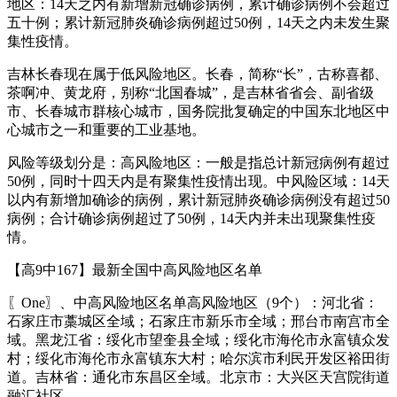
地区：14天之内有新增新冠确诊病例，累计确诊病例不会超过
五十例；累计新冠肺炎确诊病例超过50例，14天之内未发生聚
集性疫情。
吉林长春现在属于低风险地区。长春，简称“长”，古称喜都、
茶啊冲、黄龙府，别称“北国春城”，是吉林省省会、副省级
市、长春城市群核心城市，国务院批复确定的中国东北地区中
心城市之一和重要的工业基地。
风险等级划分是：高风险地区：一般是指总计新冠病例有超过
50例，同时十四天内是有聚集性疫情出现。中风险区域：14天
以内有新增加确诊的病例，累计新冠肺炎确诊病例没有超过50
病例；合计确诊病例超过了50例，14天内并未出现聚集性疫
情。
【高9中167】最新全国中高风险地区名单
〖One〗、中高风险地区名单高风险地区（9个）：河北省：
石家庄市藁城区全域；石家庄市新乐市全域；邢台市南宫市全
域。黑龙江省：绥化市望奎县全域；绥化市海伦市永富镇众发
村；绥化市海伦市永富镇东大村；哈尔滨市利民开发区裕田街
道。吉林省：通化市东昌区全域。北京市：大兴区天宫院街道
融汇社区。