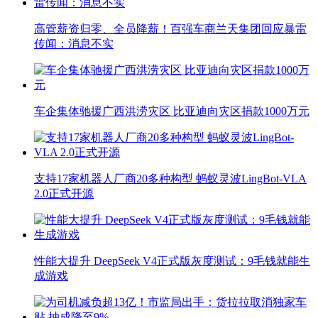
高管薪资归零、全员降薪！百强车商兰天集团回应暴雷
传闻：消息不实
车企集体驰援广西洪涝灾区 比亚迪向灾区捐款1000万元
支持17家机器人厂商20多种构型 蚂蚁灵波LingBot-VLA
2.0正式开源
性能大提升 DeepSeek V4正式版灰度测试：9毛钱就能生
成游戏