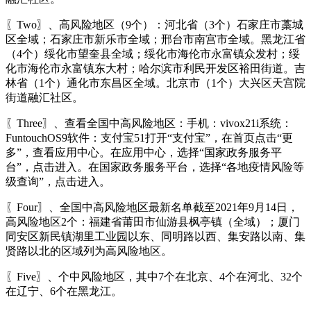
〖Two〗、高风险地区（9个）：河北省（3个）石家庄市藁城
区全域；石家庄市新乐市全域；邢台市南宫市全域。黑龙江省
（4个）绥化市望奎县全域；绥化市海伦市永富镇众发村；绥
化市海伦市永富镇东大村；哈尔滨市利民开发区裕田街道。吉
林省（1个）通化市东昌区全域。北京市（1个）大兴区天宫院
街道融汇社区。
〖Three〗、查看全国中高风险地区：手机：vivox21i系统：
FuntouchOS9软件：支付宝51打开“支付宝”，在首页点击“更
多”，查看应用中心。在应用中心，选择“国家政务服务平
台”，点击进入。在国家政务服务平台，选择“各地疫情风险等
级查询”，点击进入。
〖Four〗、全国中高风险地区最新名单截至2021年9月14日，
高风险地区2个：福建省莆田市仙游县枫亭镇（全域）；厦门
同安区新民镇湖里工业园以东、同明路以西、集安路以南、集
贤路以北的区域列为高风险地区。
〖Five〗、个中风险地区，其中7个在北京、4个在河北、32个
在辽宁、6个在黑龙江。