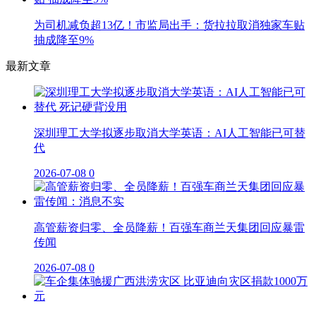
为司机减负超13亿！市监局出手：货拉拉取消独家车贴
抽成降至9%
最新文章
深圳理工大学拟逐步取消大学英语：AI人工智能已可替
代
2026-07-08
0
高管薪资归零、全员降薪！百强车商兰天集团回应暴雷
传闻
2026-07-08
0