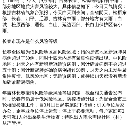
〖Three〗、今天（9月9日）吉林长春、松原等地仍有中雨，
部分地区地质灾害风险较大。具体信息如下：今日天气情况：
根据吉林省气象台预报，今天白天到夜间，全省阴天。松原东
部、长春、四平、辽源、吉林有中雨，部分地方有大雨；白
城、松原西部、通化、白山、延边西部、长白山保护区有小
雨。
长春市现在是什么风险等级
长春全区域为低风险地区高风险区域：指的是该地区新冠肺炎
病例超过了50例，同时十四天内是有聚集性疫情出现。中风险
地区：14天之内有新增新冠确诊病例，累计确诊病例不会超过
五十例；累计新冠肺炎确诊病例超过50例，14天之内未发生聚
集性疫情。低风险地区：无确诊病例，或持续14天都没有新增
加确诊新冠病例。
年吉林长春疫情风险等级风险等级判定：截至相关通告发布
时，长春市仍属于低风险地区。防控措施升级：为配合全市三
轮核酸检测工作，自3月11日起实施以下措施：机关单位居家
办公，企事业单位停止运营；停止非必要流动，每户家庭每2
天可派1人外出采购生活物资；特殊出入需求需经社区（村）
从严管控。