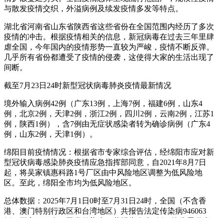
与散发疫情交织，外溢病例及续发疫情多发等特点。
湖北省河南省山东省陕西省这些省份在全国范围内经历了多次
疫情的冲击。根据疫情相关的信息，新冠病毒在过去三年里肆
虐全国，今年国内的疫情形势一直较为严峻，疫情不断反弹。
几乎所有省份都遭受了疫情的侵袭，这使得大家的生活出现了
间断。
截至7月23日24时新型冠状病毒肺炎疫情最新情况
境外输入病例42例（广东13例，上海7例，福建6例，山东4
例，北京2例，天津2例，浙江2例，四川2例，云南2例，江苏1
例，陕西1例），含7例由无症状感染者转为确诊病例（广东4
例，山东2例，天津1例）。
绵阳目前疫情情况：根据省市专家综合评估，经绵阳市应对新
型冠状病毒感染肺炎疫情应急指挥部同意，自2021年8月7日
起，将吴家镇惠科路1号厂区由中风险地区调整为低风险地
区。至此，绵阳全市均为低风险地区。
总体数据：2025年7月1日0时至7月31日24时，全国（不含香
港、澳门特别行政区和台湾地区）共报告法定传染病946063