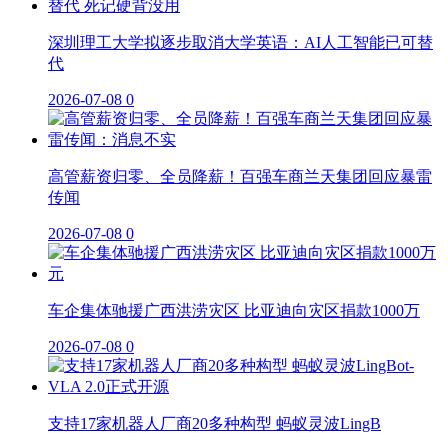
深圳理工大学拟逐步取消大学英语：AI人工智能已可替
代
2026-07-08
0
高管薪资归零、全员降薪！百强车商兰天集团回应暴雷
传闻
2026-07-08
0
车企集体驰援广西洪涝灾区 比亚迪向灾区捐款1000万
2026-07-08
0
支持17家机器人厂商20多种构型 蚂蚁灵波LingB