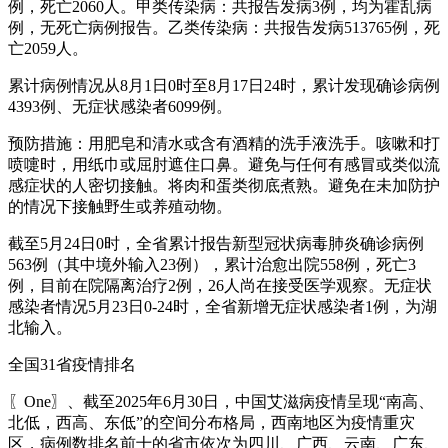
例，死亡2060人。甲类传染病：共报告发病3例，均为霍乱病
例，无死亡病例报告。乙类传染病：共报告发病513765例，死
亡2059人。
累计病例情况从8月1日0时至8月17日24时，累计发现确诊病例
4393例、无症状感染者6099例。
预防措施：用肥皂和清水或含有酒精的洗手液洗手。咳嗽和打
喷嚏时，用纸巾或屈肘遮住口鼻。避免与任何有感冒或类似流
感症状的人密切接触。将肉和蛋类彻底煮熟。避免在未加防护
的情况下接触野生或养殖动物。
截至5月24日0时，全省累计报告新型冠状病毒肺炎确诊病例
563例（其中境外输入23例），累计治愈出院558例，死亡3
例，目前在院隔离治疗2例，26人尚在接受医学观察。无症状
感染者情况5月23日0-24时，全省新增无症状感染者1例，为湖
北输入。
全国31省疫情排名
〖One〗、截至2025年6月30日，中国艾滋病疫情呈现“南高、
北低，西高、东低”的空间分布格局，西南地区为疫情重灾
区，病例数排名前十的省市依次为四川、广西、云南、广东、