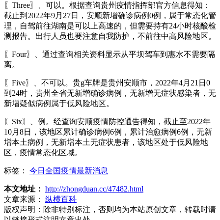
〖Three〗、可以。根据查询贵州疫情指挥部官方信息得知：
截止到2022年9月27日，安顺新增确诊病例0例，属于常态化管
理，自驾前往湖南是可以上高速的，但需要持有24小时核酸检
测报告。出行人员也要注意自我防护，不前往中高风险地区。
〖Four〗、通过查询相关资料显示从平坝驾车到惠水不需要隔
离。
〖Five〗、不可以。贵g车牌是贵州安顺市，2022年4月21日0
到24时，贵州全省无新增确诊病例，无新增无症状感染者，无
新增疑似病例属于低风险地区。
〖Six〗、例。经查询安顺疫情防控通告得知，截止至2022年
10月8日，该地区累计确诊病例6例，累计治愈病例6例，无新
增本土病例，无新增本土无症状患者，该地区处于低风险地
区，疫情常态化区域。
标签：
今日全国疫情最新消息
本文地址：
http://zhongduan.cc/47482.html
文章来源：
纵横百科
版权声明：
除非特别标注，否则均为本站原创文章，转载时请
以链接形式注明文章出处。