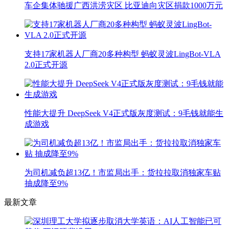
车企集体驰援广西洪涝灾区 比亚迪向灾区捐款1000万元
支持17家机器人厂商20多种构型 蚂蚁灵波LingBot-VLA
2.0正式开源
性能大提升 DeepSeek V4正式版灰度测试：9毛钱就能生
成游戏
为司机减负超13亿！市监局出手：货拉拉取消独家车贴
抽成降至9%
最新文章