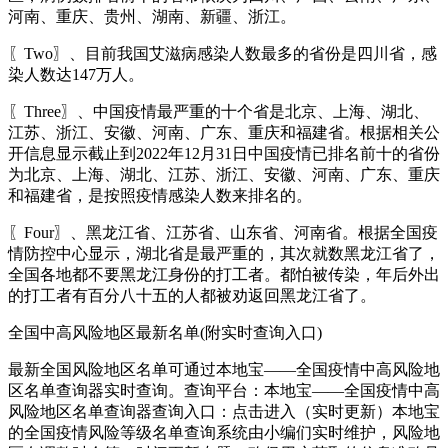
河南、重庆、贵州、湖南、新疆、浙江。
〖Two〗、目前我国艾滋病感染人数最多的省份是四川省，感
染人数达147万人。
〖Three〗、中国疫情最严重的十个省是北京、上海、湖北、
江苏、浙江、安徽、河南、广东、重庆和福建省。根据相关公
开信息显示截止到2022年12月31日中国疫情已排名前十的省份
为北京、上海、湖北、江苏、浙江、安徽、河南、广东、重庆
和福建省，是按照疫情感染人数来排名的。
〖Four〗、黑龙江省、江苏省、山东省、河南省。根据全国疫
情防控中心显示，湖北省是最严重的，其次就数黑龙江省了，
全国各地都不要黑龙江身份的打工者。都怕被传染，年后外出
的打工者有百分八十五的人都被劝返回黑龙江省了。
全国中高风险地区最新名单(附实时查询入口)
最新全国风险地区名单可通过本地宝——全国疫情中高风险地
区名单查询器实时查询。查询平台：本地宝——全国疫情中高
风险地区名单查询器查询入口：点击进入（实时更新）本地宝
的全国疫情风险等级名单查询系统由小编们实时维护，风险地