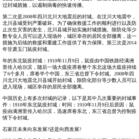
过封城措施，以遏制病毒的快速传播。
第二次是2008年四川北川大地震后的封城。在汶川大地震中，
北川县城受到严重破坏。为了确保救援工作的顺利进行以及防
止次生灾害的发生，北川县城开始实施封城措施。除防化等少
数专业人员可以进入现场外，城区幸存的居民全部撤离，这一
措施为后续的救援和重建工作提供了有力保障。第三次是2014
年甘肃玉门鼠疫封城。
年的东北鼠疫封城：1910年11月9日，鼠疫由中国铁路经满洲
里传入哈尔滨，随后一场大瘟疫席卷整个东北这场大瘟疫持续
了6个多月，席卷半个中国，东三省总督下令封城。2008年四
川北川大地震北川县城开始封城，除防化部分等少数人员可以
进入现场，城区幸存的居民全部撤离。
中国历史上有多次封城的记录，以下是其中几次重要的封城事
件：1910年东北鼠疫封城：时间：1910年11月9日后原因：鼠
疫由满洲里传入哈尔滨，迅速席卷东北，东三省总督为控制疫
情下令封城。
石家庄未来向东发展?还是向西发展?