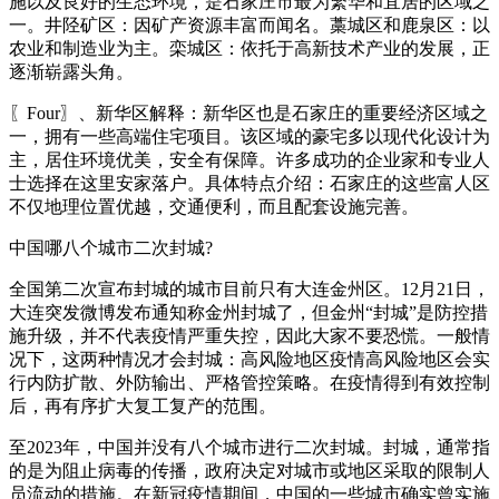
施以及良好的生态环境，是石家庄市最为繁华和宜居的区域之
一。井陉矿区：因矿产资源丰富而闻名。藁城区和鹿泉区：以
农业和制造业为主。栾城区：依托于高新技术产业的发展，正
逐渐崭露头角。
〖Four〗、新华区解释：新华区也是石家庄的重要经济区域之
一，拥有一些高端住宅项目。该区域的豪宅多以现代化设计为
主，居住环境优美，安全有保障。许多成功的企业家和专业人
士选择在这里安家落户。具体特点介绍：石家庄的这些富人区
不仅地理位置优越，交通便利，而且配套设施完善。
中国哪八个城市二次封城?
全国第二次宣布封城的城市目前只有大连金州区。12月21日，
大连突发微博发布通知称金州封城了，但金州“封城”是防控措
施升级，并不代表疫情严重失控，因此大家不要恐慌。一般情
况下，这两种情况才会封城：高风险地区疫情高风险地区会实
行内防扩散、外防输出、严格管控策略。在疫情得到有效控制
后，再有序扩大复工复产的范围。
至2023年，中国并没有八个城市进行二次封城。封城，通常指
的是为阻止病毒的传播，政府决定对城市或地区采取的限制人
员流动的措施。在新冠疫情期间，中国的一些城市确实曾实施