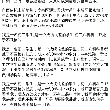
广阔，已有一定城建基础，未来可成为发展的重点区域。
向西依托山前地带：鹿泉区通过景观大道与主城区紧密相连，
重点发展休闲旅游与宜居社区，但受限于生态红线，开发强度
相对可控。综上所述，石家庄城区物理边界已突破传统二环、
三环限制，正向四环乃至更外围辐射。
我是一名初二学生,是一个成绩很差的学生,初二八科科目都处
于不及格的...
我是一名初二学生，是一个成绩很差的学生，初二八科科目都
处于不及格的状态，期末考试8科才250多分，earth浩翔、学会
合理安排自己的学习时间，以免造成学习上的忙乱。课堂上，
要求学生认真听讲，学会记听课笔记。随着学习内容的扩大加
深，要求学生能够学会独立思考，对学习材料进行逻辑加工，
做到学得活、记得牢、用得上。
我是一名初二学生，是一个成绩很差的学生，初二八科科目都
处于不及格的状态，期末考试8科才250多分，老师更是苦瓜脸
看着我，我应该怎么办才好，还有上课的时候，我同桌经常和
我讲话，我也不想讲话，可是他要跟我讲话，我应该如何是
好，有哪位高手帮我一下呢/。