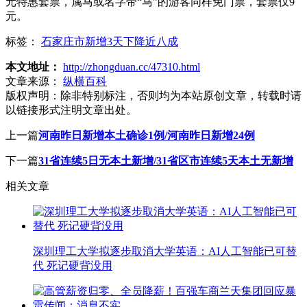
元特惠套票，属马或名字带“马”的游客同样免门票，套票仅9
元。
标签：
石家庄市新增3天下降近八成
本文地址：
http://zhongduan.cc/47310.html
文章来源：
纵横百科
版权声明：
除非特别标注，否则均为本站原创文章，转载时请
以链接形式注明文章出处。
上一篇
河南昨日新增本土确诊1例/河南昨日新增24例
下一篇
31省连续5日无本土新增/31省区市连续5天本土无新增
相关文章
深圳理工大学拟逐步取消大学英语：AI人工智能已可替
代 死记硬背没用