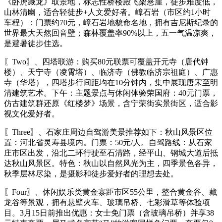
《卧虎藏龙》取景地，标志性桥楼殿飞架悬崖，徒步难度低，
山林清幽，适合轻徒步+人文爱好者。嶂石岩（市区约1小时
车程）：门票约70元，嶂石岩地貌命名地，拥有吉尼斯纪录的
世界最大天然回音壁；森林覆盖率90%以上，五一气温凉爽，
是避暑徒步佳选。
〖Two〗、四塔联游：购买80元联票可覆盖开元寺（唐代钟
楼）、天宁寺（凌霄塔）、临济寺（佛教临济宗祖庭）、广惠
寺（华塔），四塔步行间距均在10分钟内，集中展现唐宋至明
清建筑艺术。下午：主题景点与休闲体验荣国府：40元门票，
仿古建筑群还原《红楼梦》场景，含宁荣街实景街区，适合影
视文化爱好者。
〖Three〗、石家庄周边自驾游美景推荐如下：秋山风景区位
置：河北省灵寿县境内。门票：50元/人。自驾路线：从石家
庄市区出发，沿北二环行驶至石清路，经平山、钢城大道后抵
达秋山风景区。特色：秋山以自然风光为主，四季景色各异，
秋季层林尽染，是摄影和徒步爱好者的理想去处。
〖Four〗、休闲娱乐类黄金寨距市区55公里，整合黄金谷、藏
龙谷等景观，拥有悬壁火车、玻璃吊桥、七彩滑草等体验项
目。3月15日前推出优惠：女士免门票（含玻璃吊桥）并享38