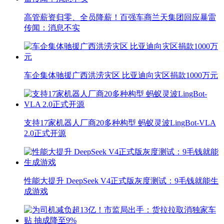
高管薪资归零、全员降薪！百强车商兰天集团回应暴雷
传闻：消息不实
车企集体驰援广西洪涝灾区 比亚迪向灾区捐款1000万元
支持17家机器人厂商20多种构型 蚂蚁灵波LingBot-VLA
2.0正式开源
性能大提升 DeepSeek V4正式版灰度测试：9毛钱就能生
成游戏