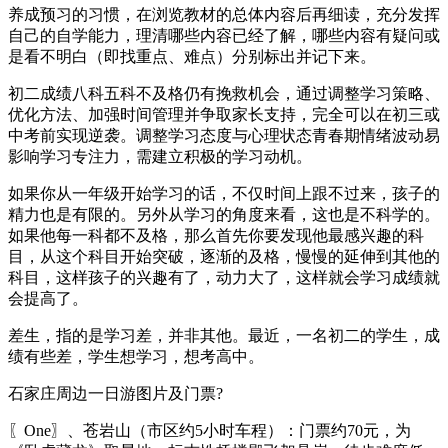
养成预习的习惯，在浏览教材的总体内容后再细读，充分发挥
自己的自学能力，理清哪些内容已经了解，哪些内容有疑问或
是看不明白（即找重点、难点）分别标出并记下来。
初二成绩八科五科不及格仍有挽救机会，通过调整学习策略、
优化方法、加强时间管理并争取家长支持，完全可以在初三或
中考前实现逆袭。调整学习态度与心理状态青春期情绪波动易
影响学习专注力，需建立积极的学习动机。
如果你从一年级开始学习的话，不仅时间上跟不过来，孩子的
精力也是有限的。另外从学习的角度来看，这也是不科学的。
如果他每一科都不及格，那么首先你要发现他最感兴趣的科
目，从这个科目开始突破，逐渐的及格，慢慢的延伸到其他的
科目，这样孩子的兴趣有了，动力大了，这样就会学习成绩就
会提高了。
差生，指的是学习差，并非其他。最近，一名初二的学生，成
绩有些差，学生想学习，想考高中。
石家庄周边一日游图片及门票?
〖One〗、苍岩山（市区约5小时车程）：门票约70元，为