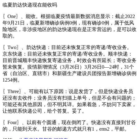
临夏韵达快递现在能收吗
〖One〗、能收。根据临夏疫情最新数据消息显示：截止2022
年9月21日，临夏新增确诊病例0例，现有确诊0例，属于低风
险地区，非涉疫地区的韵达快递现在是正常营运的，是可以收
取的。
〖Two〗、韵达快递：目前还未恢复正常的寄递/寄收业务。
京东快递：目前还未恢复正常的寄递/寄收业务。顺丰快递：
目前晋城顺丰快递恢复寄递业务，时效会有所延长；寄收业务
暂未恢复。疫情新增情况（3月26日）3月26日0—24时，31个
省（自治区、直辖市）和新疆生产建设兵团报告新增确诊病例
1254例。
〖Three〗、可能有以下原因：说是发货了，但是快递业务员
还没有去收件；业务员没有扫描上单号，但是不会有问题的；
可能还有其他原因，但不明其详。如果着急，不妨问下卖家，
让他联系快递公司，给个答复。妥了。
〖Four〗、以前有个圆通，现在倒闭了。快递没有直接到甘谷
的，只能到天水。甘谷的邮递方式就只有1，ems2，平邮。