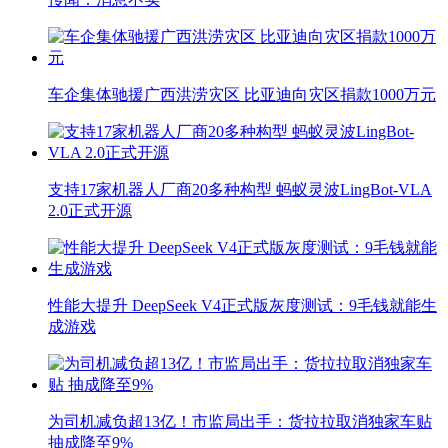
车企集体驰援广西洪涝灾区 比亚迪向灾区捐款1000万元
支持17家机器人厂商20多种构型 蚂蚁灵波LingBot-VLA
2.0正式开源
性能大提升 DeepSeek V4正式版灰度测试：9毛钱就能生
成游戏
为司机减负超13亿！市监局出手：货拉拉取消独家车贴
抽成降至9%