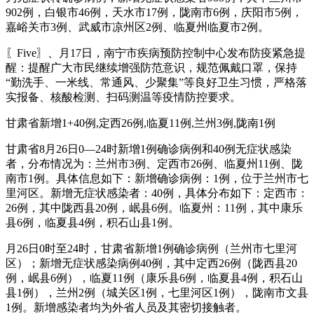
902例，白银市46例，天水市17例，陇南市6例，庆阳市5例，
嘉峪关市3例、武威市凉州区2例、临夏州临夏市2例。
〖Five〗、月17日，南宁市疾病预防控制中心发布防疫紧急提
醒：提醒广大市民继续增强防范意识，规范佩戴口罩，保持
“勤洗手、一米线、常通风、少聚集”等良好卫生习惯，严格落
实报备、核酸检测、扫码测温等疫情防控要求。
甘肃省新增1+40例,定西26例,临夏11例,兰州3例,陇南1例
甘肃省8月26日0—24时新增1例确诊病例和40例无症状感染
者，分布情况为：兰州市3例、定西市26例、临夏州11例、陇
南市1例。具体信息如下：新增确诊病例：1例，位于兰州市七
里河区。新增无症状感染者：40例，具体分布如下：定西市：
26例，其中陇西县20例，岷县6例。临夏州：11例，其中康乐
县6例，临夏县4例，积石山县1例。
月26日0时至24时，甘肃省新增1例确诊病例（兰州市七里河
区）；新增无症状感染病例40例，其中定西26例（陇西县20
例，岷县6例），临夏11例（康乐县6例，临夏县4例，积石山
县1例），兰州2例（城关区1例，七里河区1例），陇南市文县
1例。新增感染者均为外省人员及其密切接触者。