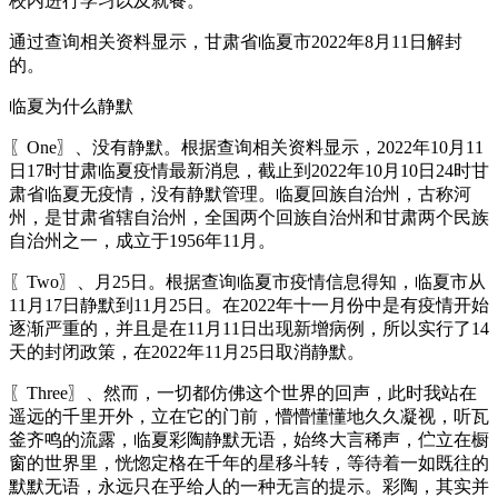
校内进行学习以及就餐。
通过查询相关资料显示，甘肃省临夏市2022年8月11日解封
的。
临夏为什么静默
〖One〗、没有静默。根据查询相关资料显示，2022年10月11
日17时甘肃临夏疫情最新消息，截止到2022年10月10日24时甘
肃省临夏无疫情，没有静默管理。临夏回族自治州，古称河
州，是甘肃省辖自治州，全国两个回族自治州和甘肃两个民族
自治州之一，成立于1956年11月。
〖Two〗、月25日。根据查询临夏市疫情信息得知，临夏市从
11月17日静默到11月25日。在2022年十一月份中是有疫情开始
逐渐严重的，并且是在11月11日出现新增病例，所以实行了14
天的封闭政策，在2022年11月25日取消静默。
〖Three〗、然而，一切都仿佛这个世界的回声，此时我站在
遥远的千里开外，立在它的门前，懵懵懂懂地久久凝视，听瓦
釜齐鸣的流露，临夏彩陶静默无语，始终大言稀声，伫立在橱
窗的世界里，恍惚定格在千年的星移斗转，等待着一如既往的
默默无语，永远只在乎给人的一种无言的提示。彩陶，其实并