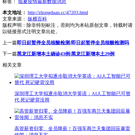
标签：
临夏疫情最新数据消息
本文地址：
http://zhongduan.cc/47203.html
文章来源：
纵横百科
版权声明：
除非特别标注，否则均为本站原创文章，转载时请
以链接形式注明文章出处。
上一篇
即日起暂停全员核酸检测/即日起暂停全员核酸检测吗
下一篇
黑龙江新增本土确诊43例/黑龙江新增本土29例
相关文章
深圳理工大学拟逐步取消大学英语：AI人工智能已可替
代 死记硬背没用
高管薪资归零、全员降薪！百强车商兰天集团回应暴雷
传闻：消息不实