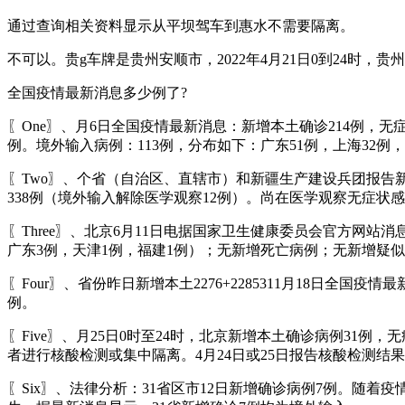
通过查询相关资料显示从平坝驾车到惠水不需要隔离。
不可以。贵g车牌是贵州安顺市，2022年4月21日0到24
全国疫情最新消息多少例了?
〖One〗、月6日全国疫情最新消息：新增本土确诊214例，无
例。境外输入病例：113例，分布如下：广东51例，上海32例
〖Two〗、个省（自治区、直辖市）和新疆生产建设兵团报告
338例（境外输入解除医学观察12例）。尚在医学观察无症状感染
〖Three〗、北京6月11日电据国家卫生健康委员会官方网站
广东3例，天津1例，福建1例）；无新增死亡病例；无新增疑
〖Four〗、省份昨日新增本土2276+2285311月18日全国疫情
例。
〖Five〗、月25日0时至24时，北京新增本土确诊病例31例
者进行核酸检测或集中隔离。4月24日或25日报告核酸检测结
〖Six〗、法律分析：31省区市12日新增确诊病例7例。