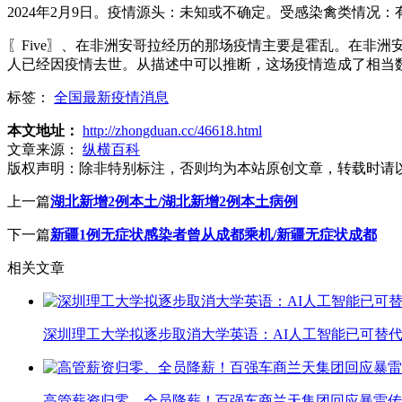
2024年2月9日。疫情源头：未知或不确定。受感染禽类情况：有3
〖Five〗、在非洲安哥拉经历的那场疫情主要是霍乱。在非
人已经因疫情去世。从描述中可以推断，这场疫情造成了相当
标签：
全国最新疫情消息
本文地址：
http://zhongduan.cc/46618.html
文章来源：
纵横百科
版权声明：
除非特别标注，否则均为本站原创文章，转载时请
上一篇
湖北新增2例本土/湖北新增2例本土病例
下一篇
新疆1例无症状感染者曾从成都乘机/新疆无症状成都
相关文章
深圳理工大学拟逐步取消大学英语：AI人工智能已可替代
高管薪资归零、全员降薪！百强车商兰天集团回应暴雷传