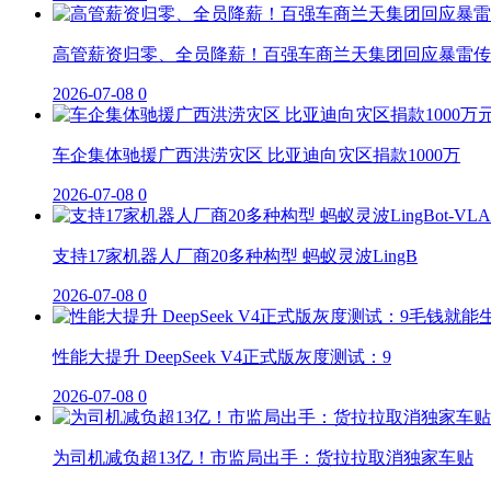
高管薪资归零、全员降薪！百强车商兰天集团回应暴雷传
2026-07-08
0
车企集体驰援广西洪涝灾区 比亚迪向灾区捐款1000万
2026-07-08
0
支持17家机器人厂商20多种构型 蚂蚁灵波LingB
2026-07-08
0
性能大提升 DeepSeek V4正式版灰度测试：9
2026-07-08
0
为司机减负超13亿！市监局出手：货拉拉取消独家车贴