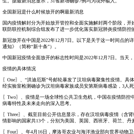
生。据最新消息显示，31省新增确诊7例均为境外输入。
全国新冠是什么时候放开的啊最新消息
国内疫情解封分为开始放开管控和全面实施解封两个阶段，开始放开
联防联控机制综合组发布了进一步优化落实新冠肺炎疫情防控
新冠放开在中国是2022年12月7日。以下是关于这一时间点
通知》（简称“新十条”）。
中国新冠疫情全面放开的标志性时间是2022年12月7日。
疫情的具体情况
〖One〗、“洪迪厄斯”号邮轮暴发了汉坦病毒聚集性疫情。具
经实验室检测确诊为汉坦病毒家族成员安第斯病毒感染，3人死
〖Two〗、疫情是一场全球性公共卫生危机，中国在疫情防
病毒特性及未来走向的深入思考。
〖Three〗、截至目前公开信息显示，存在汉坦病毒疫情（含
情影响的国家共13个，分别为美国、英国、西班牙、荷兰、
〖Four〗、年4月16日，摩洛哥农业与海洋渔业部向世界动