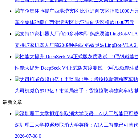
车企集体驰援广西洪涝灾区 比亚迪向灾区捐款1000万元
支持17家机器人厂商20多种构型 蚂蚁灵波LingBot-VLA 
性能大提升 DeepSeek V4正式版灰度测试：9毛钱就能生
为司机减负超13亿！市监局出手：货拉拉取消独家车贴 抽
最新文章
深圳理工大学拟逐步取消大学英语：AI人工智能已可替
2026-07-08
0