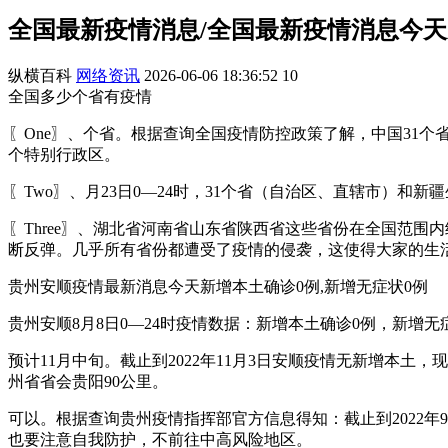
全国最新疫情消息/全国最新疫情消息今
纵横百科
网络资讯
2026-06-06 18:36:52
10
全国多少个省有疫情
〖One〗、个省。根据查询全国疫情防控政策了解，中国31个
个特别行政区。
〖Two〗、月23日0—24时，31个省（自治区、直辖市）
〖Three〗、湖北省河南省山东省陕西省这些省份在全国范
断反弹。几乎所有省份都遭受了疫情的侵袭，这使得大家的生
贵州安顺疫情最新消息今天新增本土确诊0例,新增无症状0例
贵州安顺8月8日0—24时疫情数据：新增本土确诊0例，新增无
预计11月中旬。截止到2022年11月3日安顺疫情无新增本土
州省省会贵阳90公里。
可以。根据查询贵州疫情指挥部官方信息得知：截止到2022年
也要注意自我防护，不前往中高风险地区。