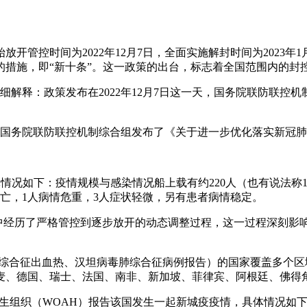
管控时间为2022年12月7日，全面实施解封时间为2023年1月
的措施，即“新十条”。这一政策的出台，标志着全国范围内的封
的详细解释：政策发布在2022年12月7日这一天，国务院联防联
当天，国务院联防联控机制综合组发布了《关于进一步优化落实新
体情况如下：疫情规模与感染情况船上载有约220人（也有说法称1
亡，1人病情危重，3人症状轻微，另有患者病情稳定。
控中经历了严格管控到逐步放开的动态调整过程，这一过程深刻影
肾综合征出血热、汉坦病毒肺综合征病例报告）的国家覆盖多个区域，
丹麦、德国、瑞士、法国、南非、新加坡、菲律宾、阿根廷、佛得
物卫生组织（WOAH）报告该国发生一起新城疫疫情，具体情况如