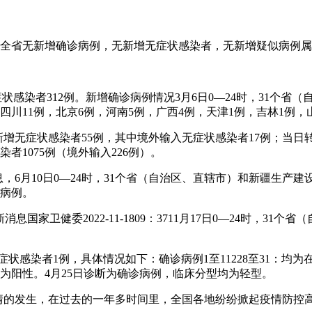
时，贵州全省无新增确诊病例，无新增无症状感染者，无新增疑似病例
症状感染者312例。新增确诊病例情况3月6日0—24时，31个省
，四川11例，北京6例，河南5例，广西4例，天津1例，吉林1例，
新增无症状感染者55例，其中境外输入无症状感染者17例；当日
者1075例（境外输入226例）。
消息，6月10日0—24时，31个省（自治区、直辖市）和新疆生产
似病例。
最新消息国家卫健委2022-11-1809：3711月17日0—24时，
，无症状感染者1例，具体情况如下：确诊病例1至11228至31：均
果为阳性。4月25日诊断为确诊病例，临床分型均为轻型。
随着疫情的发生，在过去的一年多时间里，全国各地纷纷掀起疫情防