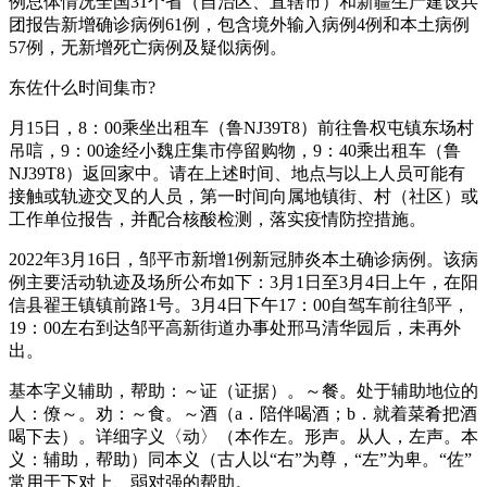
例总体情况全国31个省（自治区、直辖市）和新疆生产建设兵
团报告新增确诊病例61例，包含境外输入病例4例和本土病例
57例，无新增死亡病例及疑似病例。
东佐什么时间集市?
月15日，8：00乘坐出租车（鲁NJ39T8）前往鲁权屯镇东场村
吊唁，9：00途经小魏庄集市停留购物，9：40乘出租车（鲁
NJ39T8）返回家中。请在上述时间、地点与以上人员可能有
接触或轨迹交叉的人员，第一时间向属地镇街、村（社区）或
工作单位报告，并配合核酸检测，落实疫情防控措施。
2022年3月16日，邹平市新增1例新冠肺炎本土确诊病例。该病
例主要活动轨迹及场所公布如下：3月1日至3月4日上午，在阳
信县翟王镇镇前路1号。3月4日下午17：00自驾车前往邹平，
19：00左右到达邹平高新街道办事处邢马清华园后，未再外
出。
基本字义辅助，帮助：～证（证据）。～餐。处于辅助地位的
人：僚～。劝：～食。～酒（a．陪伴喝酒；b．就着菜肴把酒
喝下去）。详细字义〈动〉（本作左。形声。从人，左声。本
义：辅助，帮助）同本义（古人以“右”为尊，“左”为卑。“佐”
常用于下对上、弱对强的帮助。