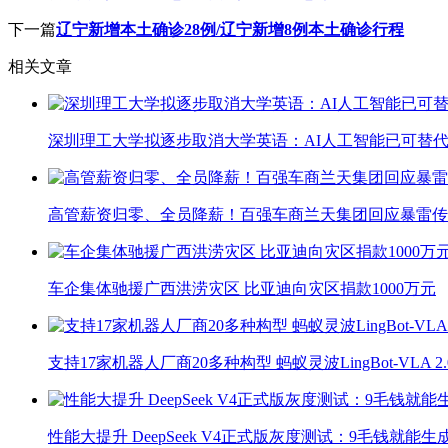
下一篇
辽宁新增本土确诊28例/辽宁新增8例本土确诊行程
相关文章
深圳理工大学拟逐步取消大学英语：AI人工智能已可替代
高管薪资归零、全员降薪！百强车商兰天集团回应暴雷传
车企集体驰援广西洪涝灾区 比亚迪向灾区捐款1000万元
支持17家机器人厂商20多种构型 蚂蚁灵波LingBot-VLA 
性能大提升 DeepSeek V4正式版灰度测试：9毛钱就能生