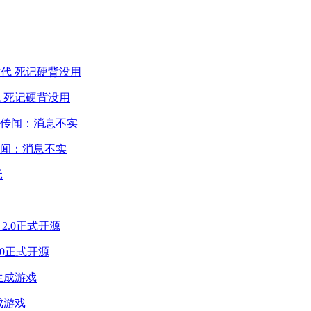
 死记硬背没用
闻：消息不实
2.0正式开源
成游戏