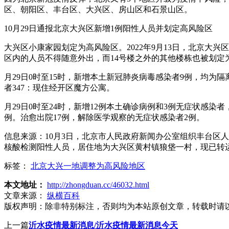
区、朝阳区、丰台区、大兴区、房山区和石景山区。
10月29日通报北京大兴区新增1例阳性人员并划定高风险区
大兴区小康家园划定为高风险区。2022年9月13日，北京大
区内的人员不得随意外出，而14号楼之外的其他楼栋也被划定
月29日0时至15时，新增本土新冠肺炎病毒感染者9例，均为
者347：现住经开区魔方公寓。
月29日0时至24时，新增12例本土确诊病例和3例无症状感
例。治愈出院17例，解除医学观察的无症状感染者2例。
信息来源：10月3日，北京市人民政府新闻办公室组织丰台区人
核酸检测阳性人员，居住地为大兴区黄村镇狼垡一村，现已转
标签：
北京大兴一地调整为高风险地区
本文地址：
http://zhongduan.cc/46032.html
文章来源：
纵横百科
版权声明：
除非特别标注，否则均为本站原创文章，转载时请
上一篇
沂水疫情最新消息/沂水疫情最新消息今天