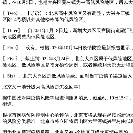
镇，在10月5日，也是大兴区黄村镇为中高低风险地区，所以
〖Two〗、【导语】：北京高中风险区又有调整，大兴亦庄镇
区除14号楼以外其他楼栋降为低风险区。
〖Three〗、自2021年1月18日起，新增大兴区天宫院街道
该地区调整为低风险地区。
〖Four〗、没有。根据2020年10月14日疫情防控最新报
〖Five〗、截止到2022年8月24日，北京大兴区属于低
险地区。低风险地区是指无确诊病例，或者连续14天都无新增
〖Six〗、北京大兴区是低风险等级。面对当前疫情多渠道输
北京又一地升级为高风险是怎么回事?
据中国政府网疫情风险等级查询服务消息，截至6月19日15
街道。
根据市疾病预防控制中心的评估，北京市将从现在起按照新冠
的风险分类标准，北京市将立即将房山区六里河镇兴里村由低
因为北京新冠疫情反弹，北京又有5个地区升级为疫情中风险，