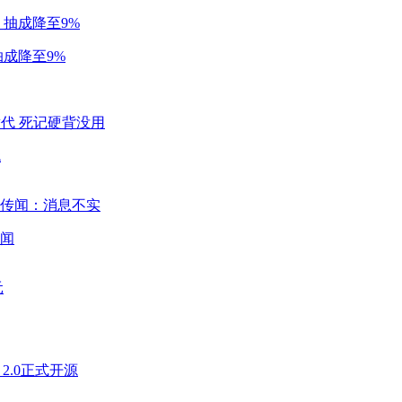
成降至9%
代
闻