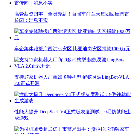
高管薪资归零、全员降薪！百强车商兰天集团回应暴雷
传闻：消息不实
车企集体驰援广西洪涝灾区 比亚迪向灾区捐款1000万元
支持17家机器人厂商20多种构型 蚂蚁灵波LingBot-VLA
2.0正式开源
性能大提升 DeepSeek V4正式版灰度测试：9毛钱就能生
成游戏