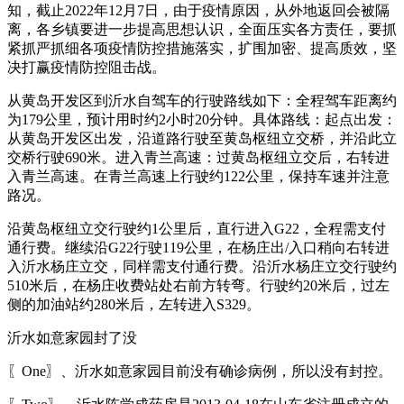
知，截止2022年12月7日，由于疫情原因，从外地返回会被隔
离，各乡镇要进一步提高思想认识，全面压实各方责任，要抓
紧抓严抓细各项疫情防控措施落实，扩围加密、提高质效，坚
决打赢疫情防控阻击战。
从黄岛开发区到沂水自驾车的行驶路线如下：全程驾车距离约
为179公里，预计用时约2小时20分钟。具体路线：起点出发：
从黄岛开发区出发，沿道路行驶至黄岛枢纽立交桥，并沿此立
交桥行驶690米。进入青兰高速：过黄岛枢纽立交后，右转进
入青兰高速。在青兰高速上行驶约122公里，保持车速并注意
路况。
沿黄岛枢纽立交行驶约1公里后，直行进入G22，全程需支付
通行费。继续沿G22行驶119公里，在杨庄出/入口稍向右转进
入沂水杨庄立交，同样需支付通行费。沿沂水杨庄立交行驶约
510米后，在杨庄收费站处右前方转弯。行驶约20米后，过左
侧的加油站约280米后，左转进入S329。
沂水如意家园封了没
〖One〗、沂水如意家园目前没有确诊病例，所以没有封控。