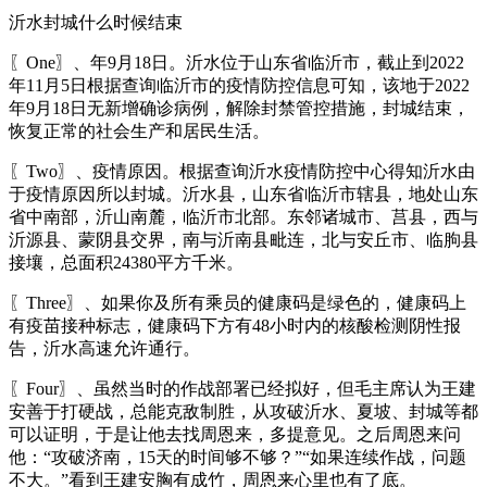
沂水封城什么时候结束
〖One〗、年9月18日。沂水位于山东省临沂市，截止到2022
年11月5日根据查询临沂市的疫情防控信息可知，该地于2022
年9月18日无新增确诊病例，解除封禁管控措施，封城结束，
恢复正常的社会生产和居民生活。
〖Two〗、疫情原因。根据查询沂水疫情防控中心得知沂水由
于疫情原因所以封城。沂水县，山东省临沂市辖县，地处山东
省中南部，沂山南麓，临沂市北部。东邻诸城市、莒县，西与
沂源县、蒙阴县交界，南与沂南县毗连，北与安丘市、临朐县
接壤，总面积24380平方千米。
〖Three〗、如果你及所有乘员的健康码是绿色的，健康码上
有疫苗接种标志，健康码下方有48小时内的核酸检测阴性报
告，沂水高速允许通行。
〖Four〗、虽然当时的作战部署已经拟好，但毛主席认为王建
安善于打硬战，总能克敌制胜，从攻破沂水、夏坡、封城等都
可以证明，于是让他去找周恩来，多提意见。之后周恩来问
他：“攻破济南，15天的时间够不够？”“如果连续作战，问题
不大。”看到王建安胸有成竹，周恩来心里也有了底。