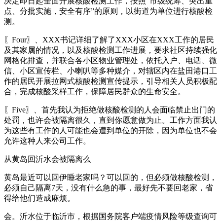
决定即日起全面开展核酸检测工作，按照“市级统筹、突出重
点、分批实施，安全有序”的原则，以街道为单位进行核酸检
测。
〖Four〗、XXX书记详细了解了XXX小区在XXX工作的居民
及其家属的情况，以及核酸检测工作进展，要求社区持续强化
网格化排查，并联合各小区物业管理处，依托入户、电话、微
信、小区宣传栏、小喇叭等多种媒介，对辖区内在盐田港口工
作的居民开展拉网式核酸检测宣传提示，引导相关人员积极配
合，完成核酸采样工作，保障居民群众的生命安全。
〖Five〗、首先我认为拒绝做核酸检测的人会面临禁止出门的
处罚，也许会被隔离很久，直到你愿意做为止。工作方面我认
为这些有工作的人可能也会遭到单位的开除，因为单位也不会
允许这种人来公司工作。
从黄岛回沂水会被隔离么
黄岛最近可以回伊睡老家吗？可以回的，但必须做核酸检测，
必须自己隔离7天，没有什么急的事，最好先不要回老家，省
得给他们造成麻烦。
会。沂水位于临沂市，根据国务院客户端疫情风险等级查询可