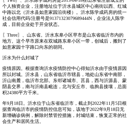
〖Two〗、沂水陈学成药房是2013-04-18在山东省注册成立的
个人独资企业，注册地址位于沂水县城区中心南街以西、红城
中路以北（沂水县如意家园沿街楼）。沂水陈学成药房的统一
社会信用代码/注册号是91371323079689444N，企业法人陈学
成，目前企业处于开业状态。
〖Three〗、山东省。沂水东皋小区早市是山东省临沂市内的
地方。这个早市原来在双城路东皋小区一带，创城后，搬到了
如意家园十字路口向东的胡同。
沂水为什么封城了
疫情原因。根据查询沂水疫情防控中心得知沂水由于疫情原因
所以封城。沂水县，山东省临沂市辖县，地处山东省中南部，
沂山南麓，临沂市北部。东邻诸城市、莒县，西与沂源县、蒙
阴县交界，南与沂南县毗连，北与安丘市、临朐县接壤，总面
积24380平方千米。
年9月18日。沂水位于山东省临沂市，截止到2022年11月5日根
据查询临沂市的疫情防控信息可知，该地于2022年9月18日无
新增确诊病例，解除封禁管控措施，封城结束，恢复正常的社
会生产和居民生活。