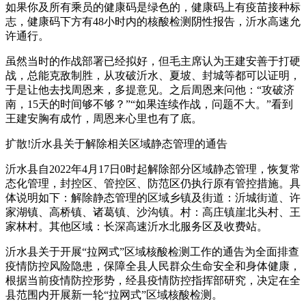
如果你及所有乘员的健康码是绿色的，健康码上有疫苗接种标
志，健康码下方有48小时内的核酸检测阴性报告，沂水高速允
许通行。
虽然当时的作战部署已经拟好，但毛主席认为王建安善于打硬
战，总能克敌制胜，从攻破沂水、夏坡、封城等都可以证明，
于是让他去找周恩来，多提意见。之后周恩来问他：“攻破济
南，15天的时间够不够？”“如果连续作战，问题不大。”看到
王建安胸有成竹，周恩来心里也有了底。
扩散!沂水县关于解除相关区域静态管理的通告
沂水县自2022年4月17日0时起解除部分区域静态管理，恢复常
态化管理，封控区、管控区、防范区仍执行原有管控措施。具
体说明如下：解除静态管理的区域乡镇及街道：沂城街道、许
家湖镇、高桥镇、诸葛镇、沙沟镇。村：高庄镇崖北头村、王
家林村。其他区域：长深高速沂水北服务区及收费站。
沂水县关于开展“拉网式”区域核酸检测工作的通告为全面排查
疫情防控风险隐患，保障全县人民群众生命安全和身体健康，
根据当前疫情防控形势，经县疫情防控指挥部研究，决定在全
县范围内开展新一轮“拉网式”区域核酸检测。