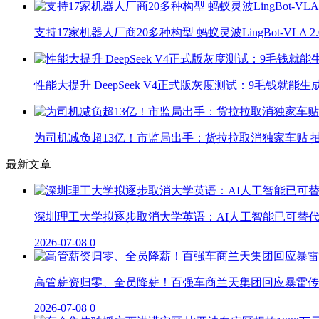
支持17家机器人厂商20多种构型 蚂蚁灵波LingBot-VLA 
性能大提升 DeepSeek V4正式版灰度测试：9毛钱就能生
为司机减负超13亿！市监局出手：货拉拉取消独家车贴 抽
最新文章
深圳理工大学拟逐步取消大学英语：AI人工智能已可替
2026-07-08
0
高管薪资归零、全员降薪！百强车商兰天集团回应暴雷传
2026-07-08
0