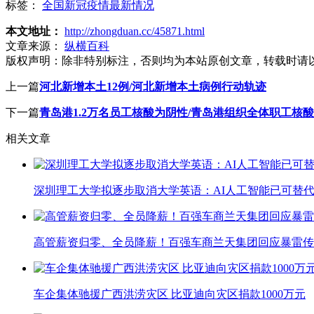
标签：
全国新冠疫情最新情况
本文地址：
http://zhongduan.cc/45871.html
文章来源：
纵横百科
版权声明：
除非特别标注，否则均为本站原创文章，转载时请
上一篇
河北新增本土12例/河北新增本土病例行动轨迹
下一篇
青岛港1.2万名员工核酸为阴性/青岛港组织全体职工核
相关文章
深圳理工大学拟逐步取消大学英语：AI人工智能已可替代
高管薪资归零、全员降薪！百强车商兰天集团回应暴雷传
车企集体驰援广西洪涝灾区 比亚迪向灾区捐款1000万元