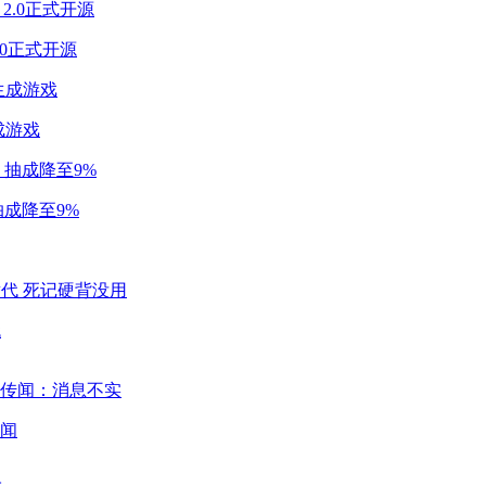
2.0正式开源
成游戏
成降至9%
代
闻