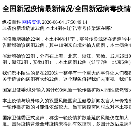
全国新冠疫情最新情况/全国新冠病毒疫
纵横百科
网络资讯
2026-06-04 17:50:49
14
31省份新增确诊22例,本土4例在辽宁,零号传染源在哪?
省份新增确诊22例，本土4例在辽宁，零号传染源还在追溯当
告新增确诊病例22例，其中18例来自境外输入病例，本土病例
省新增确诊22例，分布在上海、北京、浙江、安徽。12月26日
例，浙江2例，安徽1例），本土病例12例（辽宁7例，北京5
我们都不陌生的是在2020这一整年有一个重大的事件让人们都
关于确诊的病例有大约22例。这个现象值得我们去重视，我们
国家卫健委:境外输入累计693例,新一轮传播扩散可能性依然较
本土疫情与境外输入的双重风险国家卫健委新闻发言人米锋指出
一轮传播扩散的可能性依然较大。当前防控需同时应对本土零星
国家卫健委正式发声，称这一轮疫情扩散蔓延的风险仍在加大
度。国际疫情背景全球疫情未得到有效控制，多国开放后发病