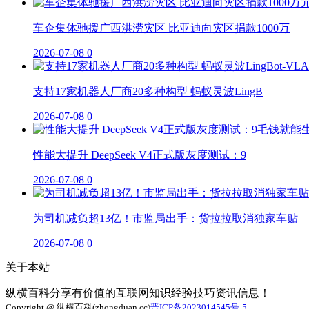
车企集体驰援广西洪涝灾区 比亚迪向灾区捐款1000万
2026-07-08
0
支持17家机器人厂商20多种构型 蚂蚁灵波LingB
2026-07-08
0
性能大提升 DeepSeek V4正式版灰度测试：9
2026-07-08
0
为司机减负超13亿！市监局出手：货拉拉取消独家车贴
2026-07-08
0
关于本站
纵横百科分享有价值的互联网知识经验技巧资讯信息！
Copyright @ 纵横百科(zhongduan.cc)
晋ICP备2023014545号-5