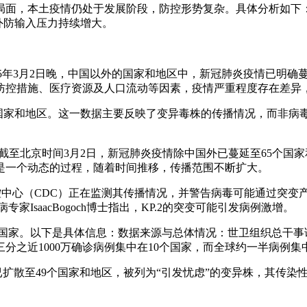
局面，本土疫情仍处于发展阶段，防控形势复杂。具体分析如下
外防输入压力持续增大。
25年3月2日晚，中国以外的国家和地区中，新冠肺炎疫情已明确
防控措施、医疗资源及人口流动等因素，疫情严重程度存在差异
77个国家和地区。这一数据主要反映了变异毒株的传播情况，而
截至北京时间3月2日，新冠肺炎疫情除中国外已蔓延至65个国家和
是一个动态的过程，随着时间推移，传播范围不断扩大。
国疾控中心（CDC）正在监测其传播情况，并警告病毒可能通过突变产
病专家IsaacBogoch博士指出，KP.2的突变可能引发病例激增。
3个国家。以下是具体信息：数据来源与总体情况：世卫组织总干事
三分之近1000万确诊病例集中在10个国家，而全球约一半病例集
17已扩散至49个国家和地区，被列为“引发忧虑”的变异株，其