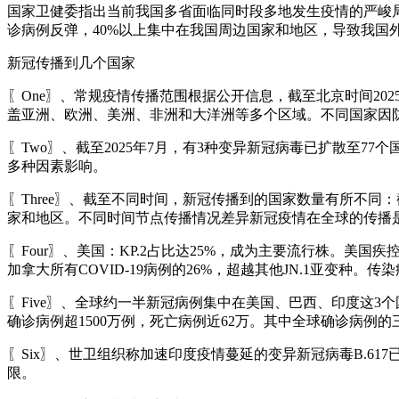
国家卫健委指出当前我国多省面临同时段多地发生疫情的严峻
诊病例反弹，40%以上集中在我国周边国家和地区，导致我国
新冠传播到几个国家
〖One〗、常规疫情传播范围根据公开信息，截至北京时间20
盖亚洲、欧洲、美洲、非洲和大洋洲等多个区域。不同国家因
〖Two〗、截至2025年7月，有3种变异新冠病毒已扩散至
多种因素影响。
〖Three〗、截至不同时间，新冠传播到的国家数量有所不同：
家和地区。不同时间节点传播情况差异新冠疫情在全球的传播
〖Four〗、美国：KP.2占比达25%，成为主要流行株。美
加拿大所有COVID-19病例的26%，超越其他JN.1亚变种。传染
〖Five〗、全球约一半新冠病例集中在美国、巴西、印度这
确诊病例超1500万例，死亡病例近62万。其中全球确诊病例的
〖Six〗、世卫组织称加速印度疫情蔓延的变异新冠病毒B.6
限。