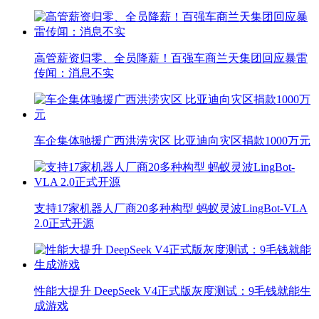
高管薪资归零、全员降薪！百强车商兰天集团回应暴雷
传闻：消息不实
车企集体驰援广西洪涝灾区 比亚迪向灾区捐款1000万元
支持17家机器人厂商20多种构型 蚂蚁灵波LingBot-VLA
2.0正式开源
性能大提升 DeepSeek V4正式版灰度测试：9毛钱就能生
成游戏