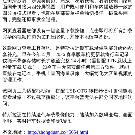
点击播放后，系统将前摄、后摄、左后视镜、右后视镜四路画
面同步拼接为四分屏视图。用户既可使用和车内播放器一致的
四分屏模式观看，也能在底部菜单栏单独切换任一摄像头画
面，完整还原事发全过程。
网页查看器底部设有一键全量下载按钮，点击即可将所有加载
完毕的视频打包为 ZIP 压缩包，方便本地留存备份。
这款网页查看工具落地，是特斯拉近期车载录像功能升级的配
套补充。早在今年 4 月，2026 春季版车机更新就将行车记录
仪循环录像存储时长扩容至完整 24 小时（需搭配 1TB 及以上
容量车载 U 盘）。如今车主无需安装任何第三方软件，就能
直接在笔记本、手机上查阅海量录像，大幅简化大容量视频的
管理工作。
该网页工具适配移动端，搭配 USB OTG 转接器便可随时随地
查看录像；不过截至撰稿时，该平台暂无法在部分国家地区访
问。
特斯拉还在持续迭代车载录像能力，陆续加入数码变焦、画面
平移、实时行车数据叠印等功能。
本文地址：
http://zhongduan.cc/45654.html