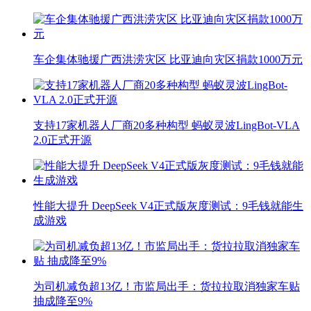
车企集体驰援广西洪涝灾区 比亚迪向灾区捐款1000万元
支持17家机器人厂商20多种构型 蚂蚁灵波LingBot-VLA
2.0正式开源
性能大提升 DeepSeek V4正式版灰度测试：9毛钱就能生
成游戏
为司机减负超13亿！市监局出手：货拉拉取消独家车贴
抽成降至9%