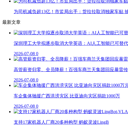
为司机减负超13亿！市监局出手：货拉拉取消独家车贴 抽
最新文章
深圳理工大学拟逐步取消大学英语：AI人工智能已可替
2026-07-08
0
高管薪资归零、全员降薪！百强车商兰天集团回应暴雷传
2026-07-08
0
车企集体驰援广西洪涝灾区 比亚迪向灾区捐款1000万
2026-07-08
0
支持17家机器人厂商20多种构型 蚂蚁灵波LingB