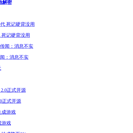
地解密
 死记硬背没用
闻：消息不实
2.0正式开源
成游戏