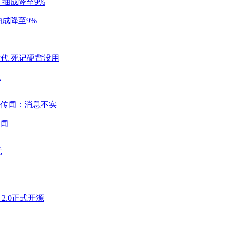
成降至9%
代
闻