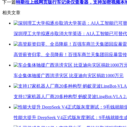
下一篇
特斯拉上线网页版行车记录仪查看器，支持加密视频本
相关文章
深圳理工大学拟逐步取消大学英语：AI人工智能已可替代
高管薪资归零、全员降薪！百强车商兰天集团回应暴雷传
车企集体驰援广西洪涝灾区 比亚迪向灾区捐款1000万元
支持17家机器人厂商20多种构型 蚂蚁灵波LingBot-VLA 
性能大提升 DeepSeek V4正式版灰度测试：9毛钱就能生