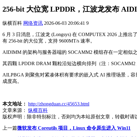
256-bit 大位宽 LPDDR，江波龙发布 AI
纵横百科
网络资讯
2026-06-03 20:06:41
9
6 月 3 日消息，江波龙 (Longsys) 在 COMPUTEX 20
有 256-bit 的大位宽，支持 9600MT/s 速率。
AIDIMM 的架构与服务器端的 SOCAMM2 模组存在一定
其四颗 LPDDR DRAM 颗粒沿短边横向排列（注：SOCAMM
AILPBGA 则聚焦对紧凑体积有要求的嵌入式 AI 推理场景，容量覆
成度高。
本文地址：
http://zhongduan.cc/45653.html
文章来源：
纵横百科
版权声明：
除非特别标注，否则均为本站原创文章，转载时请
上一篇
微软发布 Coreutils 项目，Linux 命令原生进入 Win11