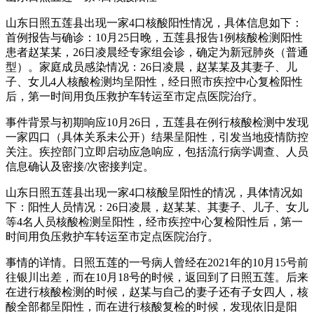
山东日照五莲县出现一家4口核酸阳性情况，具体信息如下：
首例报告与确诊：10月25日晚，五莲县报告1例核酸检测阳性
患者赵某某，26日凌晨经专家组会诊，确定为新冠肺炎（普通
型）。家庭成员感染情况：26日凌晨，赵某某及其妻子、儿
子、女儿4人核酸检测均呈阳性，经日照市疾控中心复检阳性
后，第一时间用负压救护车转运至市定点医院治疗。
事件背景与初期响应10月26日，五莲县在例行核酸检测中发现
一家四口（具体关系未公开）结果呈阳性，引发当地疫情防控
关注。疾控部门立即启动应急响应，包括流行病学调查、人员
信息确认及密接/次密接判定。
山东日照五莲县出现一家4口核酸呈阳性的情况，具体情况如
下：阳性人员情况：26日凌晨，赵某某、其妻子、儿子、女儿
等4名人员核酸检测呈阳性，经市疾控中心复检阳性后，第一
时间用负压救护车转运至市定点医院治疗。
事情的详情。日照五莲的一号病人曾经在2021年的10月15号前
往银川出差，而在10月18号的时候，返回到了日照五莲。后来
在进行核酸检测的时候，赵某与自己的妻子还有子女四人，核
酸全部都呈阳性，而在进行核酸复检的时候，发现依旧是阳