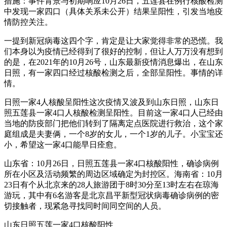
措施：事件背景与初期响应10月26日，五莲县在例行核酸检测
中发现一家四口（具体关系未公开）结果呈阳性，引发当地疫
情防控关注。
一提到新冠病毒这四个字，肯定是让大家觉得非常的恐慌。我
们本身以为疫情已经得到了很好的控制，但让人万万没有想到
的是，在2021年的10月26号，山东最新疫情消息爆出，在山东
日照，有一家四口经过核酸检测之后，全部呈阳性。事情的详
情。
日照一家4人核酸呈阳性这次疫情又波及到山东日照，山东日
照五莲县一家4口人核酸检测呈阳性。目前这一家4口人已经由
当地的防疫部门把他们转到了隔离定点医院进行救治，这个家
庭组成是夫妻俩，一个8岁的女儿，一个1岁的儿子。小宝宝还
小，希望这一家4口能早日痊愈。
山东省：10月26日，日照五莲县一家4口核酸阳性，确诊病例
所在小区及活动频繁的周边区域确定为封控区。海南省：10月
23日有个从北京来的28人旅游团于8时30分至13时左右在琼海
游玩，其中有6名游客是北京昌平新型冠状病毒确诊病例的密
切接触者，现紧急寻找同时间同空间的人员。
山东日照五莲一家4口核酸阳性