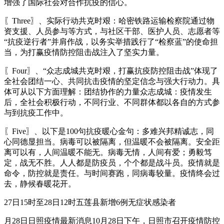
增强了国际社会对合作抗疫的信心。
〖Three〗、实际行动共克时艰：哈密铁路运输检察院通过物
资支援、人员参与等方式，与社区干部、医护人员、志愿者等
“抗疫逆行者”并肩作战，以务实举措践行了“检察蓝”的使命担
当，为打赢疫情防控阻击战注入了坚实力量。
〖Four〗、“众志成城共克时艰，打赢抗疫防控阻击战”体现了
全社会团结一心、共同抗击疫情的坚定信念与强大行动力。具
体可从以下方面理解：团结协作的力量众志成城：疫情发生
后，全社会积极行动，不同行业、不同群体都以各自的方式参
与到抗疫工作中。
〖Five〗、以下是100句抗疫暖心金句：多难兴邦精诚志，同
心同德显担当。病毒可以被隔离，但温暖不会被隔离。安全距
离可以有，人间温暖不能无。病毒无情，人间有爱；勇毅笃
定，战无不胜。人人都是防疫员，个个都是战斗员。疫情就是
命令，防控就是责任。与时间赛跑，同病毒较量。疫情终会过
去，静候春暖花开。
27日15时至28日12时五莲县新增6例无症状感染者
月28日日照疫情最新消息10月28日下午，日照市召开疫情防控