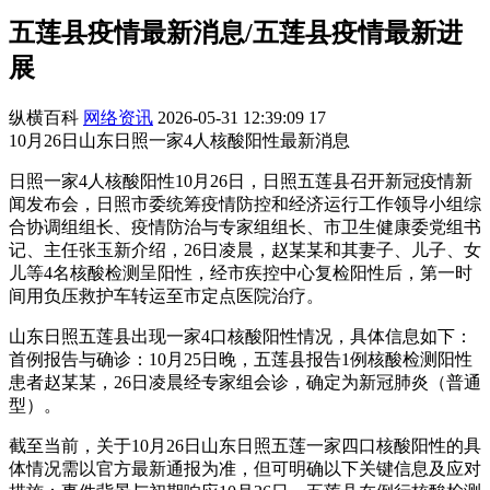
五莲县疫情最新消息/五莲县疫情最新进
展
纵横百科
网络资讯
2026-05-31 12:39:09
17
10月26日山东日照一家4人核酸阳性最新消息
日照一家4人核酸阳性10月26日，日照五莲县召开新冠疫情新
闻发布会，日照市委统筹疫情防控和经济运行工作领导小组综
合协调组组长、疫情防治与专家组组长、市卫生健康委党组书
记、主任张玉新介绍，26日凌晨，赵某某和其妻子、儿子、女
儿等4名核酸检测呈阳性，经市疾控中心复检阳性后，第一时
间用负压救护车转运至市定点医院治疗。
山东日照五莲县出现一家4口核酸阳性情况，具体信息如下：
首例报告与确诊：10月25日晚，五莲县报告1例核酸检测阳性
患者赵某某，26日凌晨经专家组会诊，确定为新冠肺炎（普通
型）。
截至当前，关于10月26日山东日照五莲一家四口核酸阳性的具
体情况需以官方最新通报为准，但可明确以下关键信息及应对