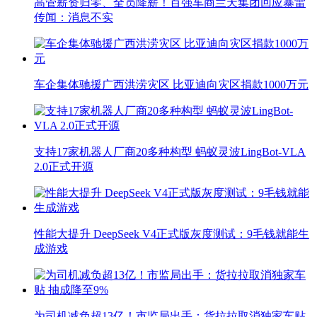
高管薪资归零、全员降薪！百强车商兰天集团回应暴雷
传闻：消息不实
车企集体驰援广西洪涝灾区 比亚迪向灾区捐款1000万元
支持17家机器人厂商20多种构型 蚂蚁灵波LingBot-VLA
2.0正式开源
性能大提升 DeepSeek V4正式版灰度测试：9毛钱就能生
成游戏
为司机减负超13亿！市监局出手：货拉拉取消独家车贴