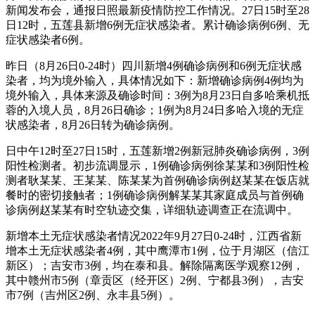
新闻发布会，通报日照最新疫情防控工作情况。27日15时至28
日12时，五莲县新增6例无症状感染者。累计确诊病例6例、无
症状感染者6例。
昨日（8月26日0-24时）四川新增4例确诊病例和6例无症状感
染者，均为境外输入，具体情况如下：新增确诊病例4例均为
境外输入，具体来源及确诊时间：3例为8月23日自多哈乘机抵
蓉的入境人员，8月26日确诊；1例为8月24日多哈入境的无症
状感染者，8月26日转为确诊病例。
日中午12时至27日15时，五莲新增2例新冠肺炎确诊病例，3例
阳性检测者。初步流调显示，1例确诊病例徐某某和3例阳性检
测者耿某某、王某某、陈某某为首例确诊病例赵某某在饭店就
餐时的密切接触者；1例确诊病例解某某其家庭成员与首例确
诊病例赵某某有时空轨迹交集，详细轨迹调查正在流调中。
新增本土无症状感染者情况2022年9月27日0-24时，江西省新
增本土无症状感染者4例，其中鹰潭市1例，位于月湖区（信江
新区）；吉安市3例，均在泰和县。解除隔离医学观察12例，
其中赣州市5例（章贡区（经开区）2例、宁都县3例），吉安
市7例（吉州区2例、永丰县5例）。