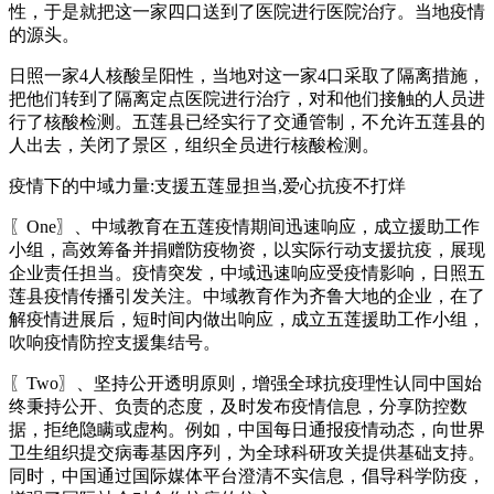
性，于是就把这一家四口送到了医院进行医院治疗。当地疫情
的源头。
日照一家4人核酸呈阳性，当地对这一家4口采取了隔离措施，
把他们转到了隔离定点医院进行治疗，对和他们接触的人员进
行了核酸检测。五莲县已经实行了交通管制，不允许五莲县的
人出去，关闭了景区，组织全员进行核酸检测。
疫情下的中域力量:支援五莲显担当,爱心抗疫不打烊
〖One〗、中域教育在五莲疫情期间迅速响应，成立援助工作
小组，高效筹备并捐赠防疫物资，以实际行动支援抗疫，展现
企业责任担当。疫情突发，中域迅速响应受疫情影响，日照五
莲县疫情传播引发关注。中域教育作为齐鲁大地的企业，在了
解疫情进展后，短时间内做出响应，成立五莲援助工作小组，
吹响疫情防控支援集结号。
〖Two〗、坚持公开透明原则，增强全球抗疫理性认同中国始
终秉持公开、负责的态度，及时发布疫情信息，分享防控数
据，拒绝隐瞒或虚构。例如，中国每日通报疫情动态，向世界
卫生组织提交病毒基因序列，为全球科研攻关提供基础支持。
同时，中国通过国际媒体平台澄清不实信息，倡导科学防疫，