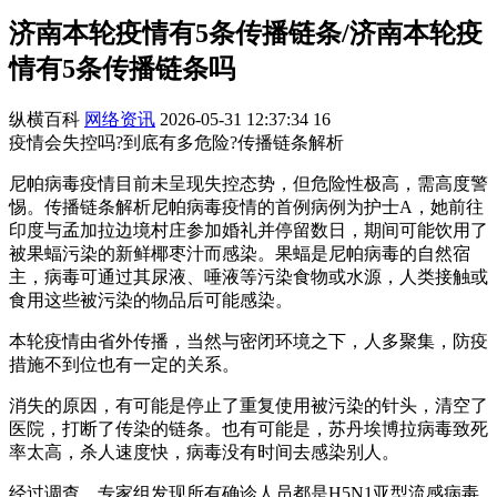
济南本轮疫情有5条传播链条/济南本轮疫
情有5条传播链条吗
纵横百科
网络资讯
2026-05-31 12:37:34
16
疫情会失控吗?到底有多危险?传播链条解析
尼帕病毒疫情目前未呈现失控态势，但危险性极高，需高度警
惕。传播链条解析尼帕病毒疫情的首例病例为护士A，她前往
印度与孟加拉边境村庄参加婚礼并停留数日，期间可能饮用了
被果蝠污染的新鲜椰枣汁而感染。果蝠是尼帕病毒的自然宿
主，病毒可通过其尿液、唾液等污染食物或水源，人类接触或
食用这些被污染的物品后可能感染。
本轮疫情由省外传播，当然与密闭环境之下，人多聚集，防疫
措施不到位也有一定的关系。
消失的原因，有可能是停止了重复使用被污染的针头，清空了
医院，打断了传染的链条。也有可能是，苏丹埃博拉病毒致死
率太高，杀人速度快，病毒没有时间去感染别人。
经过调查，专家组发现所有确诊人员都是H5N1亚型流感病毒