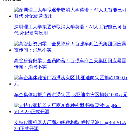
深圳理工大学拟逐步取消大学英语：AI人工智能已可替
代 死记硬背没用
高管薪资归零、全员降薪！百强车商兰天集团回应暴雷
传闻：消息不实
车企集体驰援广西洪涝灾区 比亚迪向灾区捐款1000万元
支持17家机器人厂商20多种构型 蚂蚁灵波LingBot-VLA
2.0正式开源