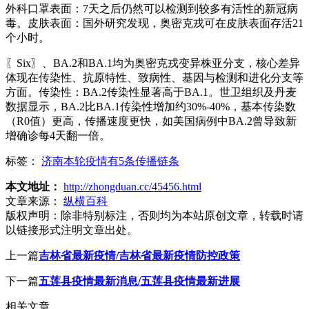
外科口罩表面：7天之后仍然可以检测到较多有活性的新冠病
毒。皮肤表面：国外研究发现，奥密克戎可在皮肤表面存活21
个小时。
〖Six〗、BA.2和BA.1均为奥密克戎变异株亚分支，核心差异
体现在传染性、抗原特性、致病性、基因与检测和进化分支等
方面。传染性：BA.2传染性显著高于BA.1。世卫组织及丹麦
数据显示，BA.2比BA.1传染性增加约30%-40%，基本传染数
（R0值）更高，传播速度更快，如美国病例中BA.2曾导致新
增确诊每4天翻一倍。
标签：
济南本轮疫情有5条传播链条
本文地址：
http://zhongduan.cc/45456.html
文章来源：
纵横百科
版权声明：
除非特别标注，否则均为本站原创文章，转载时请
以链接形式注明文章出处。
上一篇
吉林省最新疫情/吉林省最新疫情防控政策
下一篇
五莲县疫情最新消息/五莲县疫情最新进展
相关文章