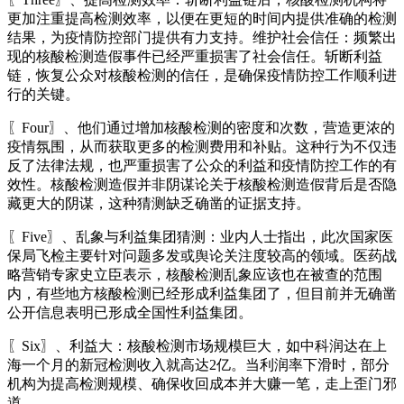
更加注重提高检测效率，以便在更短的时间内提供准确的检测
结果，为疫情防控部门提供有力支持。维护社会信任：频繁出
现的核酸检测造假事件已经严重损害了社会信任。斩断利益
链，恢复公众对核酸检测的信任，是确保疫情防控工作顺利进
行的关键。
〖Four〗、他们通过增加核酸检测的密度和次数，营造更浓的
疫情氛围，从而获取更多的检测费用和补贴。这种行为不仅违
反了法律法规，也严重损害了公众的利益和疫情防控工作的有
效性。核酸检测造假并非阴谋论关于核酸检测造假背后是否隐
藏更大的阴谋，这种猜测缺乏确凿的证据支持。
〖Five〗、乱象与利益集团猜测：业内人士指出，此次国家医
保局飞检主要针对问题多发或舆论关注度较高的领域。医药战
略营销专家史立臣表示，核酸检测乱象应该也在被查的范围
内，有些地方核酸检测已经形成利益集团了，但目前并无确凿
公开信息表明已形成全国性利益集团。
〖Six〗、利益大：核酸检测市场规模巨大，如中科润达在上
海一个月的新冠检测收入就高达2亿。当利润率下滑时，部分
机构为提高检测规模、确保收回成本并大赚一笔，走上歪门邪
道。