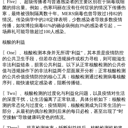
〖Five〗、超级传播者与普通感染者的主要区别在于病毒或细
菌的排出量。例如，伤寒玛丽在没有任何症状的情况下传播伤
寒，最终被强制隔离数十年。MERS病毒也曾导致过1传82的
情况。传染病学中的2/8定律表明，少数感染者导致多数疫情
传播，如埃博拉病毒61%的确诊病例由3%的感染者引起，一
场葬礼可能导致超过100人感染。
核酸的利益
〖One〗、核酸检测本身并无所谓“利益”，其本质是疫情防控
的公共卫生手段，但若存在违规操作或权力寻租，则可能滋生
非法利益链条，损害公共利益。以下从正常核酸检测的公共价
值与违规操作下的非法利益两个层面展开分析：正常核酸检测
的公共价值疫情防控的核心工具：核酸检测通过检测病毒核酸
序列，能快速锁定感染者，阻断传播链。
〖Two〗、核酸检测的过度化与利益化问题，以及疫情对生活
的深度干扰，让生活偏离了正常轨道。具体分析如下：核酸检
测的常态化与过度化：疫情期间，核酸检测成为日常生活的一
部分，从最初的偶尔检测到后来的每日必检，甚至出现了“时
空接触”导致健康码变色的情况。
〖Three〗、提高检测效率：斩断利益链后，核酸检测机构将