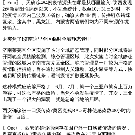
〖Four〗、天确诊484例疫情源头在哪是从哪里输入2陕西发现
2例新冠阳性病例以来，不完全统计，截至10月31日24时，本
轮疫情16天内已波及16省份，确诊人数484例，传播链条错综
复杂。这其中，黑龙江、内蒙古两省病例均为不同来源的.境
外输入。
太突然了!济南这里全区临时全域静态管理
济南莱芜区全区实施了临时全域静态管理，同时部分区域将展
开两轮全员核酸检测。静态管理区域：此次实施临时全域静态
管理的区域为济南市莱芜区全区。静态管理是一种较为严格的
疫情防控措施，旨在通过限制人员流动、减少聚集等方式，快
速切断疫情传播链条，遏制疫情扩散蔓延势头。
这种模式应该够严格了，6月、7月，就一个三亚市就有上百万
游客，可这么严格的政策，当然不会发生疫情了。其次，三亚
出现了一个很大的漏洞，就是忽略当地的居民。
西安确诊被一口痰传染?奥密克戎BA.2毒株使感染数48小时内
翻倍!_百度...
〖One〗、西安的确诊病例存在因户外一口痰被传染的情况，
奥密克戎BA.2毒株传播力强，感染数在2-3天内可翻倍。