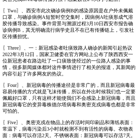
〖Two〗、西安市此次确诊病例B的感染原因是在户外未佩戴
口罩，与确诊病例A短暂时空交集时，因病例A吐痰形成气溶
胶传播导致感染。事件背景与溯源过程3月10日西安市报告确
诊病例B，其无明确流行病学史且不在已有传播链上，引发社
区传播担忧。
〖Three〗、一：新冠感染者吐痰致路人确诊的新闻引起热议
2022年3月12日，国家卫健委在官方网站上公布了陕西西安一
位新冠患者在路边吐了一口痰致使经过的一位路人感染的事
情，很多新闻媒体都对这件事情进行了相关的报道，其新闻的
内容引起了许多网友的热议。
〖Four〗、新冠病毒的传播途径是非常广的，而且新冠病毒最
容易传播的方式就是飞沫传播，所以在外出时候我们也一定要
佩戴好口罩，只有这样才能使我们不会感染上新冠病毒，而且
新冠病毒它的变异毒株德尔塔病毒和奥密克戎病毒也都是非常
可怕的。
〖Five〗、奥密克戎在物品上的存活时间印刷品和薄纸表面：
常温下，病毒污染后3小时就检测不到有活性的病毒。衣物表
面：病毒可以存活2天。不锈钢表面：新冠病毒可以存活7天。