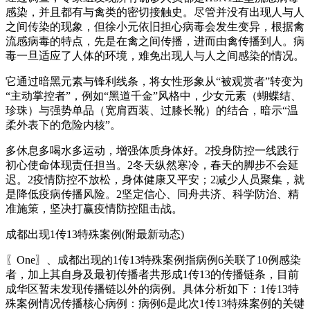
感染，并且都有与禽类的密切接触史。尽管并没有出现人与人
之间传染的现象，但徐小元依旧担心病毒会发生变异，根据禽
流感病毒的特点，先是在禽之间传播，进而由禽传播到人。病
毒一旦适应了人体的环境，难免出现人与人之间感染的情况。
它通过暗黑元素与锋利线条，将女性形象从“被观赏者”转变为
“主动掌控者”，例如“黑道千金”风格中，少女元素（蝴蝶结、
珍珠）与强势单品（宽肩西装、过膝长靴）的结合，暗示“温
柔外表下的危险内核”。
多休息多喝水多运动，增强体质身体好。2投身防控一线践行
初心使命体现责任担当。2冬天纵然寒冷，春天的脚步不会延
迟。2疫情防控不放松，身体健康又平安；2减少人员聚集，就
是降低疫病传播风险。2坚定信心、同舟共济、科学防治、精
准施策，坚决打赢疫情防控阻击战。
成都出现1传13特殊案例(附最新动态)
〖One〗、成都出现的1传13特殊案例指病例6关联了10例感染
者，加上其自身及最初传播者共形成1传13的传播链条，目前
成华区暂未发现传播链以外的病例。具体分析如下：1传13特
殊案例情况传播核心病例：病例6是此次1传13特殊案例的关键