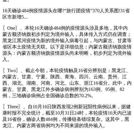
16天确诊484例疫情源头在哪?“旅行团疫情”370人关系图!31省
区市新增5...
〖One〗、本轮16天确诊484例的疫情源头涉及多地，其中内
蒙古额济纳旗初步判定为境外输入，具体传入方式仍在调查；
黑龙江黑河疫情为新的境外输入病毒引起，与内蒙古、甘肃等
省区本土疫情无关联。以下是详细信息：内蒙古额济纳旗疫情
源头：内蒙古额济纳旗疫情源头尚未明晰，初步判定为境外输
入。
〖Two〗、截止今朝，本轮疫情触及16省分辨别是：黑龙江、
内蒙古、甘肃、宁夏、陕西、青海、四川、云南、贵州、江
西、湖北、湖南、河南、河北、山东、浙江16省分。此中，内
蒙古、甘肃、黑龙江外乡确诊病例辨别为163例、95例、82
例，三地确诊病例占全国确诊总数的70.2%。
〖Three〗、自10月16日陕西发现2例新冠阳性病例以来，据健
康时报不完全统计，截至10月31日24时，本轮疫情16天内已波
及16省份，确诊人数484例，传播链条错综复杂。这其中，黑
龙江、内蒙古两省病例均为不同来源的境外输入。