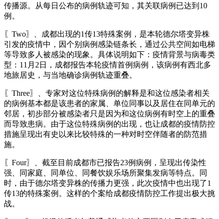
传播源。从每日公布的病例轨迹可知，其关联病例已达到10
例。
〖Two〗、成都出现的1传13特殊案例，是本轮德尔塔变异株
引发的疫情中，因个别病例感染链条长，通过公共空间如电梯
等导致多人被感染的现象。具体说明如下：疫情背景与病毒类
型：11月2日，成都报告本轮疫情首例病例，该病例有西北多
地旅居史，与当地确诊病例轨迹重叠。
〖Three〗、专家对这位特殊病例的解释是和这位感染者相关
的病例基本都是该患者的家属、单位同事以及居住在同单元的
邻居，初步部分被感染者只是因为和这位病例有时空上的重叠
而导致患病。由于这位特殊病例的出现，也让成都的疫情防控
措施呈现出有史以来比较特殊的一种对时空伴随者的防范措
施。
〖Four〗、截至目前成都市已报告23例病例，呈现出传染性
强、同家庭、同单位、同餐饮娱乐场所聚集发病等特点。同
时，由于德尔塔变异株的传播力更强，此次疫情中也出现了1
传13的特殊案例。这样的个案给成都疫情防控工作提出极大挑
战。