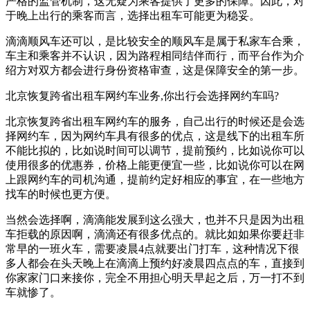
严格的监管机制，这无疑为乘客提供了更多的保障。因此，对
于晚上出行的乘客而言，选择出租车可能更为稳妥。
滴滴顺风车还可以，是比较安全的顺风车是属于私家车合乘，
车主和乘客并不认识，因为路程相同结伴而行，而平台作为介
绍方对双方都会进行身份资格审查，这是保障安全的第一步。
北京恢复跨省出租车网约车业务,你出行会选择网约车吗?
北京恢复跨省出租车网约车的服务，自己出行的时候还是会选
择网约车，因为网约车具有很多的优点，这是线下的出租车所
不能比拟的，比如说时间可以调节，提前预约，比如说你可以
使用很多的优惠券，价格上能更便宜一些，比如说你可以在网
上跟网约车的司机沟通，提前约定好相应的事宜，在一些地方
找车的时候也更方便。
当然会选择啊，滴滴能发展到这么强大，也并不只是因为出租
车拒载的原因啊，滴滴还有很多优点的。就比如如果你要赶非
常早的一班火车，需要凌晨4点就要出门打车，这种情况下很
多人都会在头天晚上在滴滴上预约好凌晨四点点的车，直接到
你家家门口来接你，完全不用担心明天早起之后，万一打不到
车就惨了。