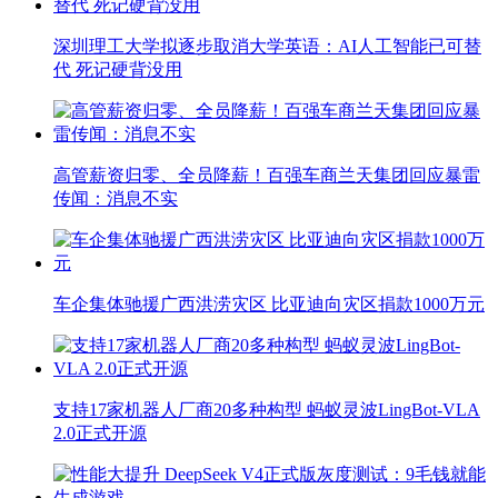
深圳理工大学拟逐步取消大学英语：AI人工智能已可替
代 死记硬背没用
高管薪资归零、全员降薪！百强车商兰天集团回应暴雷
传闻：消息不实
车企集体驰援广西洪涝灾区 比亚迪向灾区捐款1000万元
支持17家机器人厂商20多种构型 蚂蚁灵波LingBot-VLA
2.0正式开源