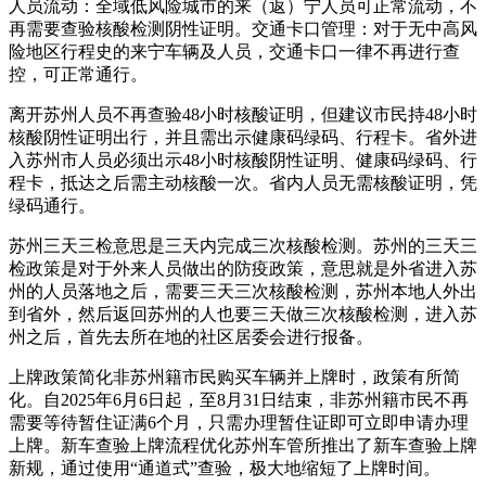
人员流动：全域低风险城市的来（返）宁人员可正常流动，不
再需要查验核酸检测阴性证明。交通卡口管理：对于无中高风
险地区行程史的来宁车辆及人员，交通卡口一律不再进行查
控，可正常通行。
离开苏州人员不再查验48小时核酸证明，但建议市民持48小时
核酸阴性证明出行，并且需出示健康码绿码、行程卡。省外进
入苏州市人员必须出示48小时核酸阴性证明、健康码绿码、行
程卡，抵达之后需主动核酸一次。省内人员无需核酸证明，凭
绿码通行。
苏州三天三检意思是三天内完成三次核酸检测。苏州的三天三
检政策是对于外来人员做出的防疫政策，意思就是外省进入苏
州的人员落地之后，需要三天三次核酸检测，苏州本地人外出
到省外，然后返回苏州的人也要三天做三次核酸检测，进入苏
州之后，首先去所在地的社区居委会进行报备。
上牌政策简化非苏州籍市民购买车辆并上牌时，政策有所简
化。自2025年6月6日起，至8月31日结束，非苏州籍市民不再
需要等待暂住证满6个月，只需办理暂住证即可立即申请办理
上牌。新车查验上牌流程优化苏州车管所推出了新车查验上牌
新规，通过使用“通道式”查验，极大地缩短了上牌时间。