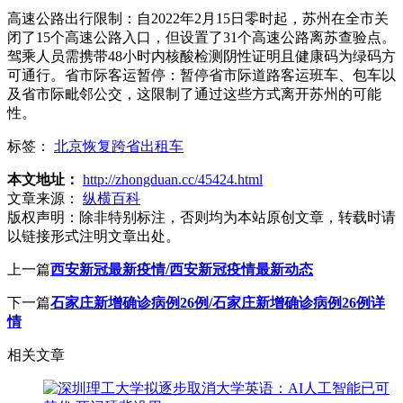
高速公路出行限制：自2022年2月15日零时起，苏州在全市关
闭了15个高速公路入口，但设置了31个高速公路离苏查验点。
驾乘人员需携带48小时内核酸检测阴性证明且健康码为绿码方
可通行。省市际客运暂停：暂停省市际道路客运班车、包车以
及省市际毗邻公交，这限制了通过这些方式离开苏州的可能
性。
标签：
北京恢复跨省出租车
本文地址：
http://zhongduan.cc/45424.html
文章来源：
纵横百科
版权声明：
除非特别标注，否则均为本站原创文章，转载时请
以链接形式注明文章出处。
上一篇
西安新冠最新疫情/西安新冠疫情最新动态
下一篇
石家庄新增确诊病例26例/石家庄新增确诊病例26例详
情
相关文章