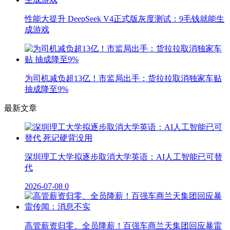
性能大提升 DeepSeek V4正式版灰度测试：9毛钱就能生
成游戏
为司机减负超13亿！市监局出手：货拉拉取消独家车贴
抽成降至9%
最新文章
深圳理工大学拟逐步取消大学英语：AI人工智能已可替
代
2026-07-08
0
高管薪资归零、全员降薪！百强车商兰天集团回应暴雷