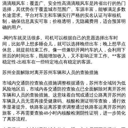
滴滴顺风车：覆盖广、安全性高滴滴顺风车是跨省出行的热门
选择，其优势在于覆盖城市范围广、车源丰富，能够满足多数
长途需求。平台对车主和车辆实行严格的实名认证与审核机
制，确保信息真实可靠；价格透明，无隐藏费用，适合预算明
确的用户。
-网约车就灵活很多。司机可以根据自己的意愿选择出车时
间，比如早上想多睡会儿，就可以选择晚些出车；晚上想早点
休息，就提前结束工作。像一些兼职开网约车的人，会利用下
班后的时间出车，既能增加收入，又不影响正常工作。**客源
稳定性-出租车在一些特定地点有稳定的客源。
苏州全面解除对离开苏州车辆和人员的查验措施
市域内交通防控查验点措施调整根据通告，苏州市全域转为低
风险地区后，市域内各交通防控查验点已全面解除对离开苏州
车辆和人员的查验措施。这意味着自驾或通过公路离开苏州的
车辆及人员无需再接受健康码、核酸检测证明等查验，通行效
率显著提升。铁路客运离苏要求调整通过铁路客运离开苏州的
旅客，不再需要查验48小时内核酸检测阴性证明，进一步简化
了离苏流程。