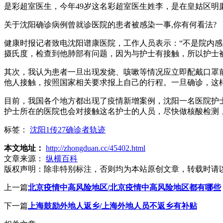
是彩超室医生，今年49岁这名彩超室医生姓李，是在皇姑区明
关于沈阳确诊病例曾就诊医院的患者被感染一事,你有何看法?
健康时报记者致电沈阳谱康医院，工作人员表示：“不是院内感
摄氏度，检查到他肺部有问题，因为与护士有接触，所以护士
其次，我认为患者一旦出现发烧、咳嗽等情况应立即配戴口罩
他人接触，按照国家相关要求报上自己的行程。一旦确诊，这
目前，我国各个地方都出现了疫情新增案例，沈阳一名医院护
护士所在的医院也会对接触这名护士的人员，尽快做核酸检测
标签：
沈阳1传27确诊者轨迹
本文地址：
http://zhongduan.cc/45402.html
文章来源：
纵横百科
版权声明：
除非特别标注，否则均为本站原创文章，转载时请
上一篇
北京疫情中高风险地区/北京疫情中高风险地区都有哪些
下一篇
上海鼓励外地人返乡/上海外地人员不返乡有补贴