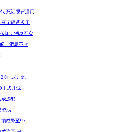
 死记硬背没用
闻：消息不实
2.0正式开源
成游戏
成降至9%