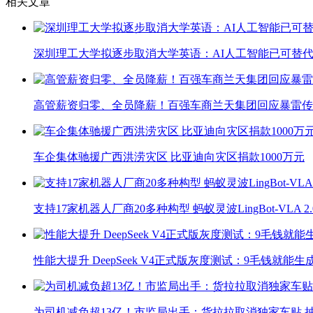
相关文章
深圳理工大学拟逐步取消大学英语：AI人工智能已可替代
高管薪资归零、全员降薪！百强车商兰天集团回应暴雷传
车企集体驰援广西洪涝灾区 比亚迪向灾区捐款1000万元
支持17家机器人厂商20多种构型 蚂蚁灵波LingBot-VLA 
性能大提升 DeepSeek V4正式版灰度测试：9毛钱就能生
为司机减负超13亿！市监局出手：货拉拉取消独家车贴 抽