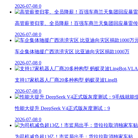
2026-07-08
0
高管薪资归零、全员降薪！百强车商兰天集团回应暴雷传
2026-07-08
0
车企集体驰援广西洪涝灾区 比亚迪向灾区捐款1000万
2026-07-08
0
支持17家机器人厂商20多种构型 蚂蚁灵波LingB
2026-07-08
0
性能大提升 DeepSeek V4正式版灰度测试：9
2026-07-08
0
为司机减负超13亿！市监局出手：货拉拉取消独家车贴