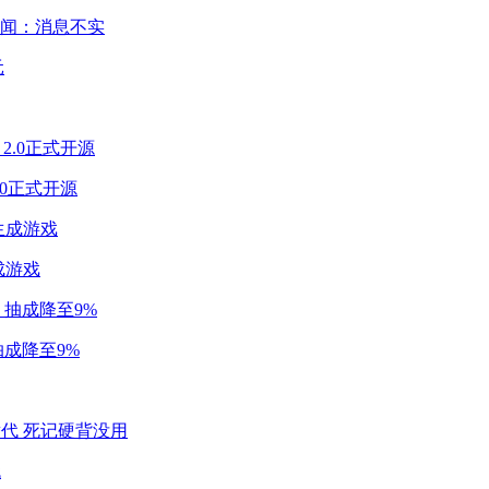
闻：消息不实
2.0正式开源
成游戏
成降至9%
代