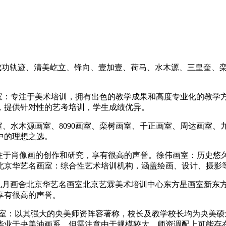
、成功轨迹、清美屹立、锋向、壹加壹、荷马、水木源、三皇奎、
画室：专注于美术培训，拥有出色的教学成果和高度专业化的教学
，提供针对性的艺考培训，学生成绩优异。
画室、水木源画室、8090画室、栾树画室、千正画室、周达画室
中的理想之选。
专注于肖像画的创作和研究，享有很高的声誉。徐伟画室：历史
北京华艺名画室：综合性艺术培训机构，涵盖绘画、设计、摄影
室九月画舍北京华艺名画室北京艺霖美术培训中心东方星画室新东
享有很高的声誉。
画室：以其强大的央美师资阵容著称，校长及教学校长均为央美
毕业于央美油画系，但需注意由于规模较大，师资调配上可能存