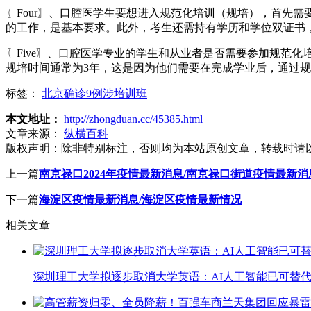
〖Four〗、口腔医学生要想进入规范化培训（规培），首先
的工作，是基本要求。此外，考生还需持有学历和学位双证书
〖Five〗、口腔医学专业的学生和从业者是否需要参加规范
规培时间通常为3年，这是因为他们需要在完成学业后，通过
标签：
北京确诊9例涉培训班
本文地址：
http://zhongduan.cc/45385.html
文章来源：
纵横百科
版权声明：
除非特别标注，否则均为本站原创文章，转载时请
上一篇
南京禄口2024年疫情最新消息/南京禄口街道疫情最新消
下一篇
海淀区疫情最新消息/海淀区疫情最新情况
相关文章
深圳理工大学拟逐步取消大学英语：AI人工智能已可替代