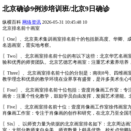
北京确诊9例涉培训班/北京9日确诊
纵横百科
网络资讯
2026-05-31 10:45:48
10
北京排名前十画室
〖One〗、北京美术集训画室排名前十的包括新高度、华卿
名选画室，需实地考察。
〖Two〗、北京画室排名前十位的有以下这些：北京华艺名
验和优秀的师资团队。北京艺德艺考画室：注重艺术素养培养
〖Three〗、北京画室排名前十位的分别是：南街8号、四维
教学理念和优质的教学环境在业界享有盛誉，是许多美术生心
〖Four〗、北京画室排名前十位包括：壹度肖像画工作室：
画舍：注重个性化教学，鼓励学员自由发挥，发掘艺术潜能。
〖Five〗、北京画室排名前十位：壹度肖像画工作室徐伟画
肖像画工作室：专注于肖像画的创作和研究，在北京乃至全国
〖Six〗、以师资力量为依据的北京画室排名如下：北京周达
室：大部分教师来自央美，师资数量上颇具优势。校长卢华卿