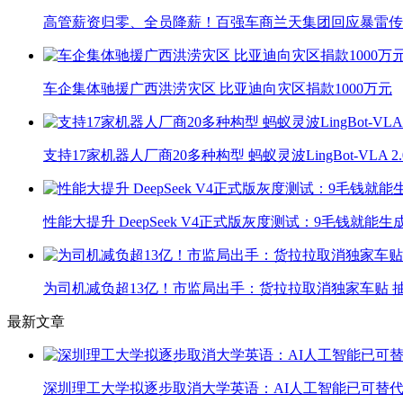
高管薪资归零、全员降薪！百强车商兰天集团回应暴雷传
车企集体驰援广西洪涝灾区 比亚迪向灾区捐款1000万元
支持17家机器人厂商20多种构型 蚂蚁灵波LingBot-VLA 
性能大提升 DeepSeek V4正式版灰度测试：9毛钱就能生
为司机减负超13亿！市监局出手：货拉拉取消独家车贴 抽
最新文章
深圳理工大学拟逐步取消大学英语：AI人工智能已可替