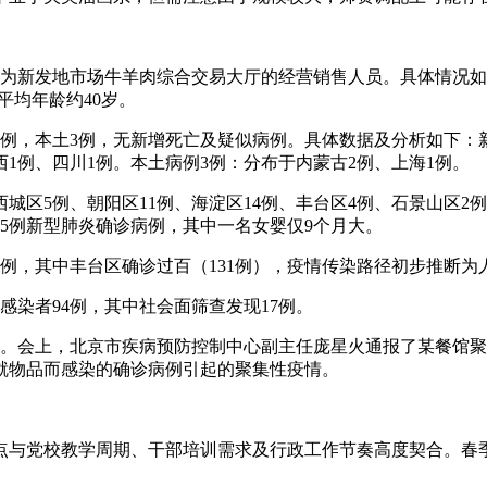
14例为新发地市场牛羊肉综合交易大厅的经营销售人员。具体情况如
平均年龄约40岁。
入14例，本土3例，无新增死亡及疑似病例。具体数据及分析如下
西1例、四川1例。本土病例3例：分布于内蒙古2例、上海1例。
、西城区5例、朝阳区11例、海淀区14例、丰台区4例、石景山区
新增5例新型肺炎确诊病例，其中一名女婴仅9个月大。
183例，其中丰台区确诊过百（131例），疫情传染路径初步推断
毒感染者94例，其中社会面筛查发现17例。
会。会上，北京市疾病预防控制中心副主任庞星火通报了某餐馆聚集
就物品而感染的确诊病例引起的聚集性疫情。
间节点与党校教学周期、干部培训需求及行政工作节奏高度契合。
。