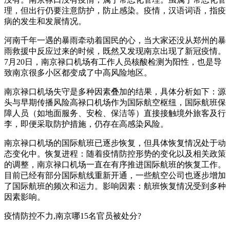
理，但出行仍要注意防护，防止感染。疫情，汉语词语，指疫
病的发生和发展情况。
河南千年一遇的暴雨牵动着国民的心，当大家还没从郑州的暴
雨救援中反应过来的时候，既然又发现南京出现了新冠疫情。
7月20日，南京禄口机场有工作人员核酸检测为阳性，也是导
致南京很多小区都变成了中高风险地区。
南京禄口机场失守是多种因素叠加的结果，具体分析如下：源
头与早期传播风险高禄口机场作为国际航空枢纽，国际航班保
障人员（如地面服务、安检、保洁等）直接接触境外旅客及行
李，即便采取防护措施，仍存在高感染风险。
南京禄口机场的国际航班已逐步恢复，但具体恢复情况处于动
态变化中。恢复进程：随着疫情防控形势的变化以及相关政策
的调整，南京禄口机场一直在有序推进国际航班的恢复工作。
目前已经有部分国际航线重新开通，一些航空公司也逐步增加
了国际航班的频次和运力。影响因素：航班恢复情况受到多种
因素影响。
疫情防控不力,南京哪15名官员被处分?