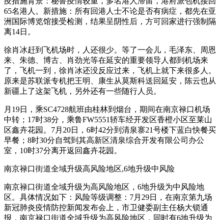
疫措施背景：秘鲁疫情较重，多名港人滞留，港府派包机接回
65名港人。新措施：所有回港人士不论是否有病症，都先在亚
洲国际博览馆接受检测，结果呈阴性后，方可回家进行强制隔
离14日。
徐肖冰赶到飞机场时，人还很少。等了一会儿，毛泽东、周恩
来、朱德、博古、肖劲光等在延安的重要领导人都到机场来
了，飞机一到，徐肖冰还没反应过来，飞机上就下来很多人。
原来是苏联派专机把王明、康生从莫斯科送回延安，陈云也从
新疆上了这架飞机，另外还有一些随行人员。
月19日，乘SC4728航班由桂林到烟台，期间在南京禄口机场
中转；17时38分，乘鲁FW5551轿车经开发区香橙小区至莱山
区鑫卉花园。7月20日，6时42分到清泉寨21号楼下蓝白快餐买
早餐；8时30分自驾到其高新区清泉综合开发有限公司办公
室，10时37分离开返回鑫卉花园。
南京禄口街道全域升级高风险地区,6地升级中风险
南京禄口街道全域升级为高风险地区，6地升级为中风险地
区。具体情况如下：风险等级调整：7月29日，在南京第九场
新冠肺炎疫情防控新闻发布会上，市卫健委副主任杨大锁通
报，南京禄口街道全域升级为高风险地区，同时有6地升级为