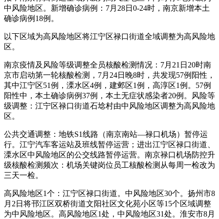
中风险地区。新增确诊病例：7月28日0-24时，南京新增本土
确诊病例18例。
以下区域为高风险地区将江宁区禄口街道全域调整为高风险地
区。
南京疫情及风险等级调整全员核酸检测情况：7月21日20时南
京市启动第一轮核酸检测，7月24日晚8时，共发现57例阳性，
其中江宁区51例，溧水区4例，建邺区1例，高淳区1例。57例
阳性中，本土确诊病例37例，本土无症状感染者20例。风险等
级调整：江宁区禄口街道石埝村由中风险地区调整为高风险地
区。
公共交通调整：地铁S1线路（南京南站—禄口机场）暂停运
行。江宁汽车客运站及班线暂停运营；进出江宁区禄口街道、
溧水区中风险地区的公交线路暂停运营。南京禄口机场防控升
级核酸检测频次：机场关键岗位员工核酸检测从每周一检改为
三天一检。
高风险地区1个：江宁区禄口街道。中风险地区30个。扬州市8
月2日将邗江区双桥街道文阳社区文化苑小区等15个区域调整
为中风险地区。高风险地区1处，中风险地区31处。淮安市8月