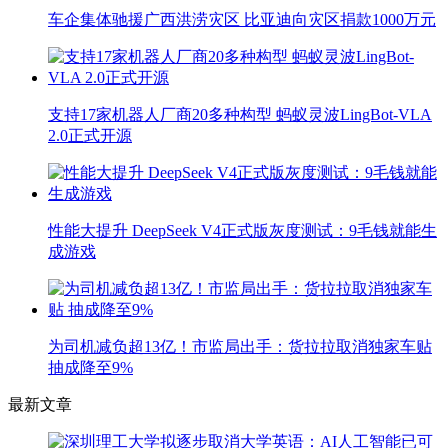
车企集体驰援广西洪涝灾区 比亚迪向灾区捐款1000万元
支持17家机器人厂商20多种构型 蚂蚁灵波LingBot-VLA
2.0正式开源
性能大提升 DeepSeek V4正式版灰度测试：9毛钱就能生
成游戏
为司机减负超13亿！市监局出手：货拉拉取消独家车贴
抽成降至9%
最新文章