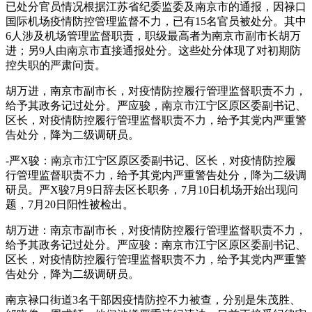
已处分官员情况根据江苏省纪委监委及南京市的通报，因禄口
国际机场疫情防控管理监督不力，已有15名官员被处分。其中
6人涉及机场管理监督职责，职级最高者为南京市副市长胡万
进；另9人由南京市直接通报处分。这些处分体现了对初期防
控失职的严肃问责。
胡万进，南京市副市长，对疫情防控履行管理监督职责不力，
给予其政务记过处分。严应骏，南京市江宁区原区委副书记、
区长，对疫情防控履行管理监督职责不力，给予其党内严重警
告处分，降为二级调研员。
-严X骏：南京市江宁区原区委副书记、区长，对疫情防控履
行管理监督职责不力，给予其党内严重警告处分，降为二级调
研员。严X骏7月9日辞去区长职务，7月10日机场开始出现问
题，7月20日阳性被检出。
胡万进：南京市副市长，对疫情防控履行管理监督职责不力，
给予其政务记过处分。严应骏：南京市江宁区原区委副书记、
区长，对疫情防控履行管理监督职责不力，给予其党内严重警
告处分，降为二级调研员。
南京禄口街道3名干部因疫情防控不力被查，分别是朱茂胜、