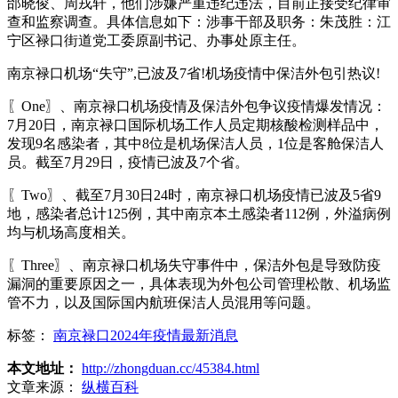
邰晓俊、周戎轩，他们涉嫌严重违纪违法，目前正接受纪律审
查和监察调查。具体信息如下：涉事干部及职务：朱茂胜：江
宁区禄口街道党工委原副书记、办事处原主任。
南京禄口机场“失守”,已波及7省!机场疫情中保洁外包引热议!
〖One〗、南京禄口机场疫情及保洁外包争议疫情爆发情况：
7月20日，南京禄口国际机场工作人员定期核酸检测样品中，
发现9名感染者，其中8位是机场保洁人员，1位是客舱保洁人
员。截至7月29日，疫情已波及7个省。
〖Two〗、截至7月30日24时，南京禄口机场疫情已波及5省9
地，感染者总计125例，其中南京本土感染者112例，外溢病例
均与机场高度相关。
〖Three〗、南京禄口机场失守事件中，保洁外包是导致防疫
漏洞的重要原因之一，具体表现为外包公司管理松散、机场监
管不力，以及国际国内航班保洁人员混用等问题。
标签：
南京禄口2024年疫情最新消息
本文地址：
http://zhongduan.cc/45384.html
文章来源：
纵横百科