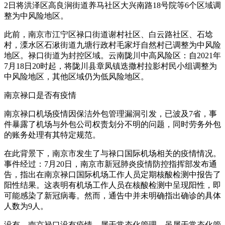
2日将洪泽区高良涧街道养马社区大兴南路18号院等6个区域调
整为中风险地区。
此前，南京市江宁区禄口街道谢村社区、白云路社区、石埝
村，溧水区石湫街道九塘行政村毛家圩自然村已调整为中风险
地区。禄口街道为封控区域。云南陇川中高风险区：自2021年
7月18日20时起，将陇川县章凤镇迭撒村拉影村民小组调整为
中风险地区，其他区域仍为低风险地区。
南京禄口是否有疫情
南京禄口机场疫情因保洁外包管理漏洞引发，已波及7省，事
件暴露了机场与外包公司权责划分不明的问题，同时劳务外包
的账务处理有其特定规范。
在此背景下，南京市发生了与禄口国际机场相关的疫情情况。
事件经过：7月20日，南京市新冠肺炎疫情防控指挥部发布通
告，指出在南京禄口国际机场工作人员定期核酸检测中报告了
阳性结果。这表明有机场工作人员在核酸检测中呈现阳性，即
可能感染了新冠病毒。然而，通告中并未明确指出确诊的具体
人数为9人。
没有。南京禄口没有疫情，属于常态化管理。虽属于常态化管