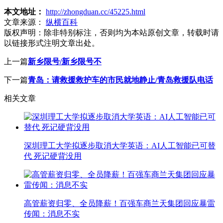
本文地址：
http://zhongduan.cc/45225.html
文章来源：
纵横百科
版权声明：
除非特别标注，否则均为本站原创文章，转载时请
以链接形式注明文章出处。
上一篇
新乡限号/新乡限号不
下一篇
青岛：请救援救护车的市民就地静止/青岛救援队电话
相关文章
深圳理工大学拟逐步取消大学英语：AI人工智能已可替
代 死记硬背没用
高管薪资归零、全员降薪！百强车商兰天集团回应暴雷
传闻：消息不实