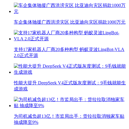
车企集体驰援广西洪涝灾区 比亚迪向灾区捐款1000万元
支持17家机器人厂商20多种构型 蚂蚁灵波LingBot-VLA
2.0正式开源
性能大提升 DeepSeek V4正式版灰度测试：9毛钱就能生
成游戏
为司机减负超13亿！市监局出手：货拉拉取消独家车贴
抽成降至9%