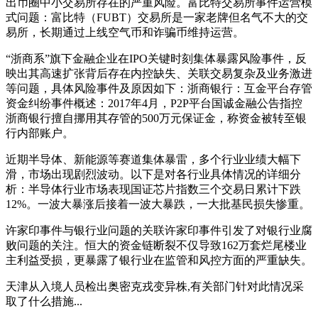
出币圈中小交易所存在的严重风险。富比特交易所事件运营模
式问题：富比特（FUBT）交易所是一家老牌但名气不大的交
易所，长期通过上线空气币和诈骗币维持运营。
“浙商系”旗下金融企业在IPO关键时刻集体暴露风险事件，反
映出其高速扩张背后存在内控缺失、关联交易复杂及业务激进
等问题，具体风险事件及原因如下：浙商银行：互金平台存管
资金纠纷事件概述：2017年4月，P2P平台国诚金融公告指控
浙商银行擅自挪用其存管的500万元保证金，称资金被转至银
行内部账户。
近期半导体、新能源等赛道集体暴雷，多个行业业绩大幅下
滑，市场出现剧烈波动。以下是对各行业具体情况的详细分
析：半导体行业市场表现国证芯片指数三个交易日累计下跌
12%。一波大暴涨后接着一波大暴跌，一大批基民损失惨重。
许家印事件与银行业问题的关联许家印事件引发了对银行业腐
败问题的关注。恒大的资金链断裂不仅导致162万套烂尾楼业
主利益受损，更暴露了银行业在监管和风控方面的严重缺失。
天津从入境人员检出奥密克戎变异株,有关部门针对此情况采
取了什么措施...