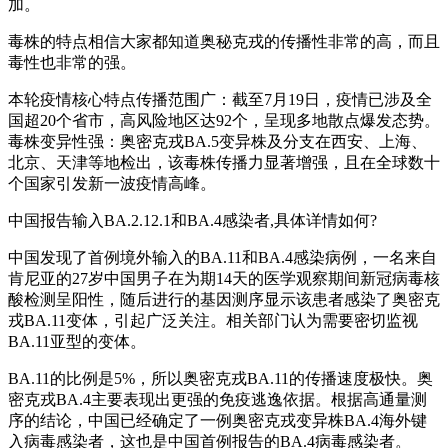
加。
毒株的特点相信大家都知道奥秘克戎的传播性非常的高，而且
毒性也非常的强。
本轮疫情核心特点传播范围广：截至7月19日，疫情已涉及全
国超20个省市，高风险地区达92个，呈现多地散点爆发态势。
毒株变异性强：奥密克戎BA.5变异株及分支在西安、上海、
北京、天津等地检出，该毒株传播力显著增强，且在全球数十
个国家引发新一波疫情高峰。
中国报告输入BA.2.12.1和BA.4感染者,具体详情如何?
中国发现了首例境外输入的BA.11和BA.4感染病例，一名来自
肯尼亚的27岁中国男子在为期14天的医学观察期间新冠病毒核
酸检测呈阳性，随后进行的基因测序显示该患者感染了奥密克
戎BA.11变体，引起广泛关注。相关部门认为需要密切监视
BA.11亚型的变体。
BA.11的比例是5%，所以奥密克戎BA.11的传播速度极快。奥
密克戎BA.4主要表现出更强的免疫逃逸依据。根据高通量测
序的结论，中国已经确定了一例奥密克戎变异株BA.4海外键
入病毒感染者，这也是中国首例报告的BA.4病毒感染者。