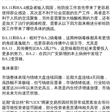
BA.11和BA.4感染者输入我国，给防疫工作首先带来了更容易
使得群众感染，其次是不利于社会层面的生产工作，再者是不
利于人民的交流聚集，另外是需要加大核酸检测的力度，还有
是加大了治疗的困难程度。需要从以下四方面来阐述分析给防
疫工作带来了哪些具体的挑战。
BA.11和BA.4：相对于BA.2病毒株，这两种病毒株都具有更强
的免疫逃逸能力，也更容易在传播中占据主导。尤其是
BA.11，其传播性比BA.2高27%，这意味着防控起来需要投入
更多的努力。BA.2：在四川广安新增的本土病例中发现了
BA.2变异株。
集体暴雷!
市场整体表现与情绪大盘连续回撤：近期大盘连续4天回撤，
虽跌幅不算极端，但亏钱效应显著，市场情绪低迷。行业轮动
速度达2010年以来历史高点，本质是内生经济增速放缓、市场
对未来方向迷茫所致。
近期“富比特”和“UEX”两家交易所因经营异常或黑客攻击等问
题导致投资者提币困难，部分投资者悬赏通缉相关高管，反映