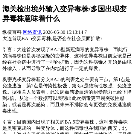
海关检出境外输入变异毒株/多国出现变
异毒株意味着什么
纵横百科
网络资讯
2026-05-30 15:13:14
7
大连首现BA.5变异毒株,是否会在社会层面扩散?
引言：大连首次发现了BA.5型新冠病毒的变异毒株，而此行
的病毒株也是奥秘克隆的变异体。这种变异毒株目前应该是已
经在社会链中进行了一些的扩散，因为这种病毒才开始是由境
外输入，从而导致了在内地进行了一定的爆发。
奥密克戎变异株新分支BA.5的利害之处主要有三点。第1点是
免疫逃逸，第2点是传染性极强，第3点是致病性极强。免疫逃
逸。据相关人员表明，此次病毒感染血清的耐受能力已经下降
到2倍。从这一个数据可以表明出此次病毒更容易突破性感
染，或者是再次感染，而且未来不排除会有更强的免疫逃逸病
毒出现。
引言：目前国内出现了相关的BA.5变异毒株，这种变异毒株
是奥密克戎的一种变异体，而这种病毒也在我国的西安，北