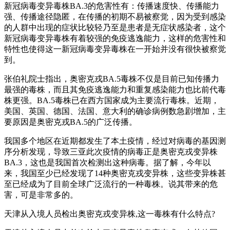
新冠病毒变异毒株BA.3的危害性有：传播速度快、传播能力
强、传播途径隐匿，在传播的初期不易被察觉，因为受到感染
的人群中出现的症状比较轻乃至是患者是无症状感染者，这个
新冠病毒变异毒株有着较强的免疫逃逸能力，这样的危害性和
特性也使得这一新冠病毒变异毒株在一开始并没有很快被察觉
到。
张伯礼院士指出，奥密克戎BA.5毒株不仅是目前已知传播力
最强的毒株，而且其免疫逃逸能力和重复感染能力也比前代毒
株更强。BA.5毒株已在西方国家成为主要流行毒株。近期，
美国、英国、德国、法国、意大利的确诊病例数急剧增加，主
要原因是奥密克戎BA.5的广泛传播。
我国多个地区在近期都发生了本土疫情，经过对病毒的基因测
序分析发现，导致三亚此次疫情的病毒正是奥密克戎变异株
BA.3，这也是我国首次检测出这种病毒。据了解，今年以
来，我国至少已经发现了14种奥密克戎变异株，这些变异株甚
至已经成为了目前全球广泛流行的一种毒株。说其带来的危
害，可是非常多的。
天津从入境人员检出奥密克戎变异株,这一毒株有什么特点?