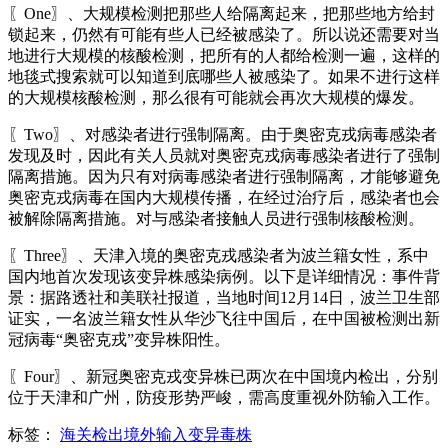
〖One〗、大规模检测把那些人给隔离起来，把那些地方给封
锁起来，仍然有可能有些人已经被感染了。所以说还需要对当
地进行大规模的核酸检测，把所有的人都给检测一遍，这样的
地毯式搜索就可以知道到底哪些人被感染了。如果不进行这样
的大规模核酸检测，那么很有可能就会再次大规模的爆发。
〖Two〗、对感染者进行强制隔离。由于奥密克戎病毒感染者
发现及时，因此有关人员就对奥密克戎病毒感染者进行了强制
隔离措施。因为只有对病毒感染者进行强制隔离，才能够避免
奥密克戎病毒在国内大规模传播，在经过治疗后，感染者也会
被解除隔离措施。对与感染者接触人员进行强制核酸检测。
〖Three〗、天津入境的奥密克戎感染者为波兰籍女性，系中
国内地首次发现该变异株感染病例。以下是详细情况：事件背
景：据路透社和美联社报道，当地时间12月14日，波兰卫生部
证实，一名波兰籍女性从华沙飞往中国后，在中国被检测出新
冠病毒“奥密克戎”变异株阳性。
〖Four〗、新冠奥密克戎变异株已两次在中国境内检出，分别
位于天津和广州，防疫形势严峻，需高度重视外防输入工作。
标签：
海关检出境外输入变异毒株