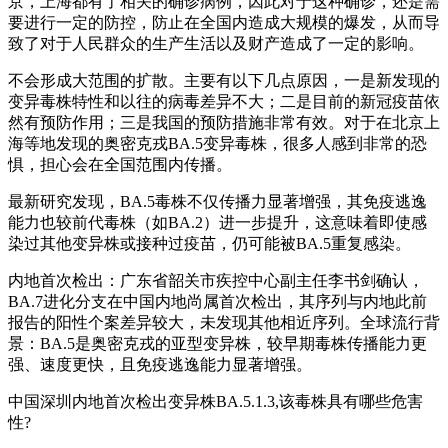
京，上海都有了相关的确诊病例，因此对于这种确诊，还是需
要进行一定的防控，防止在全国内造成大规模的爆发，从而导
致了对于人民群众的生产生活以及财产造成了一定的影响。
不会形成大范围的扩散。主要有以下几点原因，一是新发现的
变异毒株特性和以往的病毒差异不大；二是目前的新冠疫苗依
然有预防作用；三是我国的预防措施非常有效。对于在北京上
海等地发现的奥密克戎BA.5变异毒株，很多人感到非常的恐
惧，担心会在全国范围内传播。
最新研究发现，BA.5毒株不仅传播力显著增强，其免疫逃逸
能力也较前代毒株（如BA.2）进一步提升，这意味着即使感
染过其他变异株或接种过疫苗，仍可能被BA.5重复感染。
内地首次检出：广东省韶关市疾控中心副主任李书剑确认，
BA.7进化分支在中国内地尚属首次检出，其序列与内地此前
报告的阳性个案差异较大，未发现其他相近序列。全球流行背
景：BA.5是奥密克戎的亚型变异株，较早期毒株传播能力更
强、速度更快，且免疫逃逸能力显著增强。
中国深圳内地首次检出变异株BA.5.1.3,该毒株具有哪些危害
性?