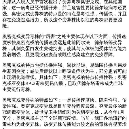
天津从入境人员中首次检出了变异毒株奥密克戎。在其他国
家，这一病毒已经传播开来，并且危害性要比德尔塔病毒还要
强。奥密克戎变异株的特点是的特点是毒性强，传播快，并且
存在免疫逃逸潜力，所以这个变异株比以往的毒株都要更凶
险。
奥密克戎变异毒株的“厉害”之处主要体现在以下方面：传播速
度极快奥密克戎的传播速度远超此前阿尔法、德尔塔等变异
株，其刺突蛋白发生关键突变，使其与人体细胞受体结合能力
显著增强，且更易突破疫苗或既往感染建立的免疫屏障。
奥密克戎的特点包括传播性强、潜伏期短、易隐匿传播且易发
生基因突变；感染后症状以上呼吸道症状为主，部分患者可能
出现消化道症状。具体如下：奥密克戎的特点传播性强：奥密
克戎亚变体BA.2毒株更易传播，已取代德尔塔毒株成为全球
主要流行毒株。
奥密克戎变异株的特点如下：一是传播速度快、隐匿性强、传
染性强。奥密克戎变异株是目前变异程度最深、突变最多的新
冠病毒变异体，被世界卫生组织列为关切变异株，从今年1月
至今，奥密克戎主导了全球新冠疫情。当前，我国多地流行的
毒株均为此变异株。该变异株传播能力较之前的毒株有显著增