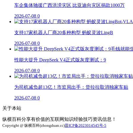
车企集体驰援广西洪涝灾区 比亚迪向灾区捐款1000万
2026-07-08
0
支持17家机器人厂商20多种构型 蚂蚁灵波LingB
2026-07-08
0
性能大提升 DeepSeek V4正式版灰度测试：9
2026-07-08
0
为司机减负超13亿！市监局出手：货拉拉取消独家车贴
2026-07-08
0
关于本站
纵横百科分享有价值的互联网知识经验技巧资讯信息！
Copyright @ 纵横百科(zhongduan.cc)
晋ICP备2023014545号-5