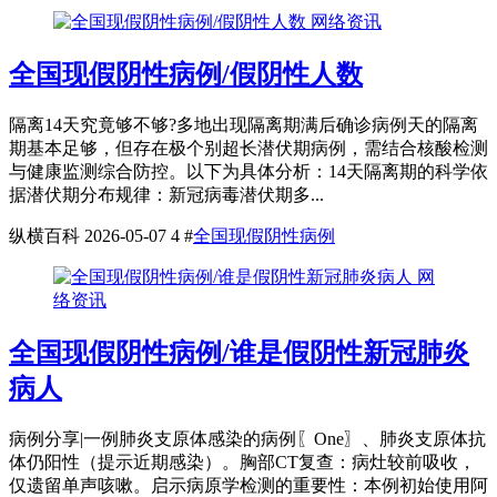
网络资讯
全国现假阴性病例/假阴性人数
隔离14天究竟够不够?多地出现隔离期满后确诊病例天的隔离
期基本足够，但存在极个别超长潜伏期病例，需结合核酸检测
与健康监测综合防控。以下为具体分析：14天隔离期的科学依
据潜伏期分布规律：新冠病毒潜伏期多...
纵横百科
2026-05-07
4
#
全国现假阴性病例
网
络资讯
全国现假阴性病例/谁是假阴性新冠肺炎
病人
病例分享|一例肺炎支原体感染的病例〖One〗、肺炎支原体抗
体仍阳性（提示近期感染）。胸部CT复查：病灶较前吸收，
仅遗留单声咳嗽。启示病原学检测的重要性：本例初始使用阿