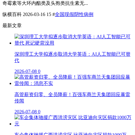
奇霉素等大环内酯类及头孢类抗生素无...
纵横百科
2026-03-16
15
#
全国现假阴性病例
最新文章
深圳理工大学拟逐步取消大学英语：AI人工智能已可替
代
2026-07-08
0
高管薪资归零、全员降薪！百强车商兰天集团回应暴雷
传闻
2026-07-08
0
车企集体驰援广西洪涝灾区 比亚迪向灾区捐款1000万