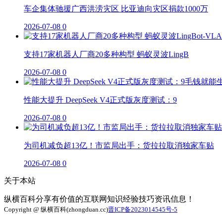
车企集体驰援广西洪涝灾区 比亚迪向灾区捐款1000万
2026-07-08
0
支持17家机器人厂商20多种构型 蚂蚁灵波LingB
2026-07-08
0
性能大提升 DeepSeek V4正式版灰度测试：9
2026-07-08
0
为司机减负超13亿！市监局出手：货拉拉取消独家车贴
2026-07-08
0
关于本站
纵横百科分享有价值的互联网知识经验技巧资讯信息！
Copyright @ 纵横百科(zhongduan.cc)
晋ICP备2023014545号-5