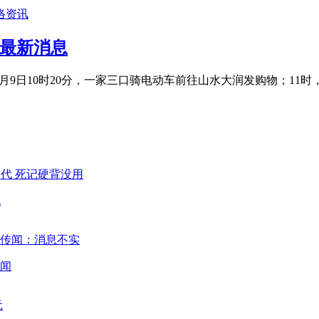
络资讯
吗最新消息
轨迹 月9日10时20分，一家三口骑电动车前往山水大润发购物；1
代
闻