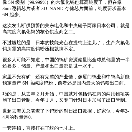
像 5N 级别（99.999%）的六氟化钨也算高纯度了，但在像
3nm 逻辑芯片或者 3D NAND 存储芯片面前，纯度要求基本
6N 起步。
这次发出断供预警的关东电化和中央硝子两家日本公司，就是
高纯度六氟化钨的核心供应商之二。
不过尴尬的是，日本的技能光点在提纯上边儿了，生产六氟化
钨所需的高纯度钨粉压根就搞不定。
很多人可能不知道，中国的钨矿资源储量比全球总储量的一半
还要多，储量、产量和出口量都是世一水平。
家里不光有矿，还有完整的产业链，像厦门钨业和中钨高新能
稳定量产 6N 高纯度钨粉，前者还是国内最大的钨粉出口商。
巧的是，从去年 2 月开始，中国就对包括钨在内的两用物项实
施了出口管制。今年 1 月，又专门针对日本加强了出口管制。
世超去海关总署查了下钨粉的对日出口数据，好家伙，今年2-
4月的数量是0。
一套连招，直接打在了蛇的七寸上。