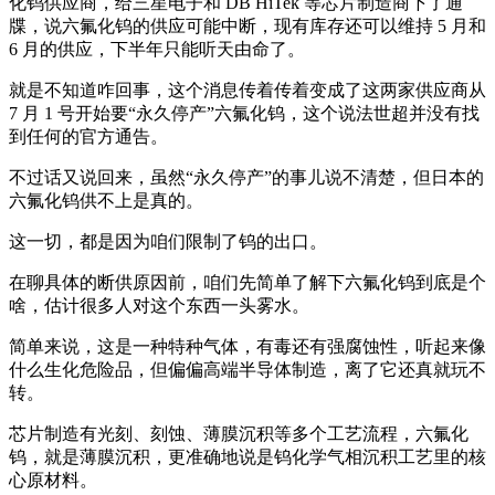
化钨供应商，给三星电子和 DB HiTek 等芯片制造商下了通
牒，说六氟化钨的供应可能中断，现有库存还可以维持 5 月和
6 月的供应，下半年只能听天由命了。
就是不知道咋回事，这个消息传着传着变成了这两家供应商从
7 月 1 号开始要“永久停产”六氟化钨，这个说法世超并没有找
到任何的官方通告。
不过话又说回来，虽然“永久停产”的事儿说不清楚，但日本的
六氟化钨供不上是真的。
这一切，都是因为咱们限制了钨的出口。
在聊具体的断供原因前，咱们先简单了解下六氟化钨到底是个
啥，估计很多人对这个东西一头雾水。
简单来说，这是一种特种气体，有毒还有强腐蚀性，听起来像
什么生化危险品，但偏偏高端半导体制造，离了它还真就玩不
转。
芯片制造有光刻、刻蚀、薄膜沉积等多个工艺流程，六氟化
钨，就是薄膜沉积，更准确地说是钨化学气相沉积工艺里的核
心原材料。