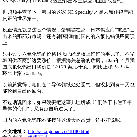
SK Specialty 和 Foosung 这些韩国本土供应商里面找替代。
世超顺手查了下，韩国的这家 SK Specialty 才是六氟化钨产能
真正的世界第一。
反正情况就是这么个情况，蛋糕摆在那，日本供应商“被迫”让
出来的那部分市场，还有韩国和咱们国内的六氟化钨供应商顶
上。
只不过，六氟化钨的价格起飞已经是板上钉钉的事儿了。不光
韩国供应商那边要涨价，根据海关总署的数据，2026年 4 月我
国六氟化钨出口均价是 149.79 美元/千克，同比上涨 28.33%，
环比上涨 203.83%。
以前总觉得，咱们在半导体领域处处受气，但没想到有一天也
能轮到自己的回合。
不过话说回来，如果硬要把这事儿理解成“咱们终于卡住了半
导体的命门”，又有点自嗨过头了。
国内的六氟化钨能不能接住这泼天的富贵，还不好说呢。
本文地址：
http://zhongduan.cc/48186.html