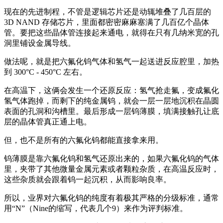
现在的先进制程，不管是逻辑芯片还是动辄堆叠了几百层的
3D NAND 存储芯片，里面都密密麻麻塞满了几百亿个晶体
管。要把这些晶体管连接起来通电，就得在只有几纳米宽的孔
洞里铺设金属导线。
做法呢，就是把六氟化钨气体和氢气一起送进反应腔里，加热
到 300°C - 450°C 左右。
在高温下，这俩会发生一个还原反应：氢气抢走氟，变成氟化
氢气体跑掉，而剩下的纯金属钨，就会一层一层地沉积在晶圆
表面的孔洞和沟槽里。最后形成一层钨薄膜，填满接触孔让底
层的晶体管真正通上电。
但，也不是所有的六氟化钨都能直接拿来用。
钨薄膜是靠六氟化钨和氢气还原出来的，如果六氟化钨的气体
里，夹带了其他微量金属元素或者颗粒杂质，在高温反应时，
这些杂质就会跟着钨一起沉积，从而影响良率。
所以，业界对六氟化钨的纯度有着极其严格的分级标准，通常
用“N”（Nine的缩写，代表几个9）来作为评判标准。