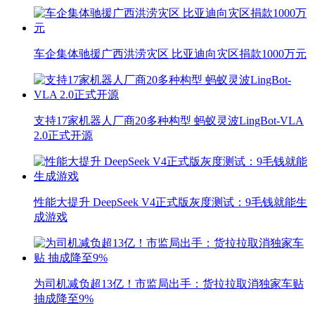
车企集体驰援广西洪涝灾区 比亚迪向灾区捐款1000万元
支持17家机器人厂商20多种构型 蚂蚁灵波LingBot-VLA
2.0正式开源
性能大提升 DeepSeek V4正式版灰度测试：9毛钱就能生
成游戏
为司机减负超13亿！市监局出手：货拉拉取消独家车贴
抽成降至9%