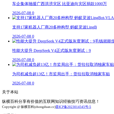
车企集体驰援广西洪涝灾区 比亚迪向灾区捐款1000万
2026-07-08
0
支持17家机器人厂商20多种构型 蚂蚁灵波LingB
2026-07-08
0
性能大提升 DeepSeek V4正式版灰度测试：9
2026-07-08
0
为司机减负超13亿！市监局出手：货拉拉取消独家车贴
2026-07-08
0
关于本站
纵横百科分享有价值的互联网知识经验技巧资讯信息！
Copyright @ 纵横百科(zhongduan.cc)
晋ICP备2023014545号-5