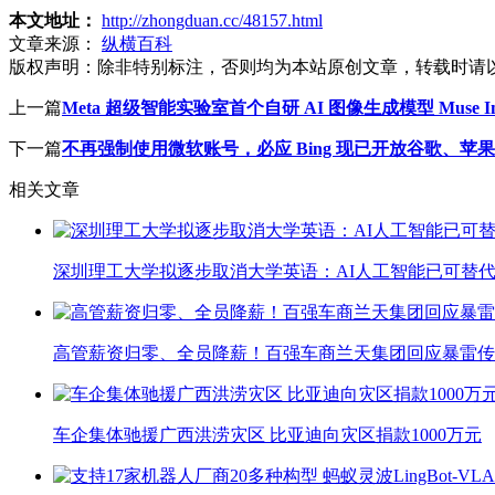
本文地址：
http://zhongduan.cc/48157.html
文章来源：
纵横百科
版权声明：
除非特别标注，否则均为本站原创文章，转载时请
上一篇
Meta 超级智能实验室首个自研 AI 图像生成模型 Muse Imag
下一篇
不再强制使用微软账号，必应 Bing 现已开放谷歌、苹
相关文章
深圳理工大学拟逐步取消大学英语：AI人工智能已可替代
高管薪资归零、全员降薪！百强车商兰天集团回应暴雷传
车企集体驰援广西洪涝灾区 比亚迪向灾区捐款1000万元