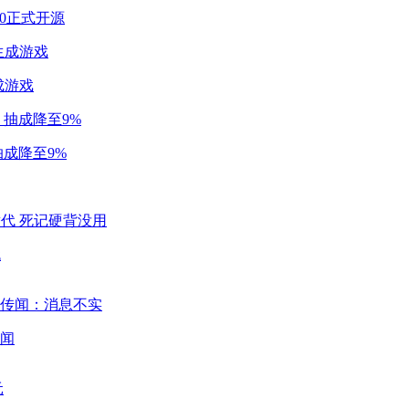
2.0正式开源
成游戏
成降至9%
代
闻