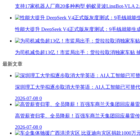
支持17家机器人厂商20多种构型 蚂蚁灵波LingBot-VLA 
性能大提升 DeepSeek V4正式版灰度测试：9毛钱就能生
为司机减负超13亿！市监局出手：货拉拉取消独家车贴 抽
最新文章
深圳理工大学拟逐步取消大学英语：AI人工智能已可替
2026-07-08
0
高管薪资归零、全员降薪！百强车商兰天集团回应暴雷传
2026-07-08
0