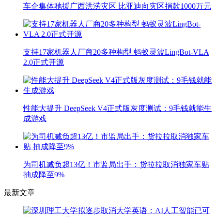
车企集体驰援广西洪涝灾区 比亚迪向灾区捐款1000万元
支持17家机器人厂商20多种构型 蚂蚁灵波LingBot-VLA
2.0正式开源
性能大提升 DeepSeek V4正式版灰度测试：9毛钱就能生
成游戏
为司机减负超13亿！市监局出手：货拉拉取消独家车贴
抽成降至9%
最新文章