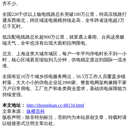
齐不少。
全国220千伏以上输电线路总长突破100万公里，特高压线路打
通东西南北，跨区域送电规模持续走高，全年跨省送电超2万
亿千瓦时。
低压配电线路总长超900万公里，就算遇上暴雨、台风这类极
端天气，全年也没有出现大面积拉闸限电。
北京、上海这类大城市城区，每户一年平均停电时长不到一小
时，核心区域甚至缩短到几分钟，供电稳定度达到国际一流水
准。
全国有近10万个城乡供电服务网点，56.5万工作人员覆盖乡镇
村落，大大小小的供电企业近2900家。整套电网架构兼顾千家
万户日常用电、工厂生产和各类商业需求，基础供电保障能力
持续变强。
本文地址：
http://zhongduan.cc/48134.html
文章来源：
纵横百科
版权声明：
除非特别标注，否则均为本站原创文章，转载时请
以链接形式注明文章出处。