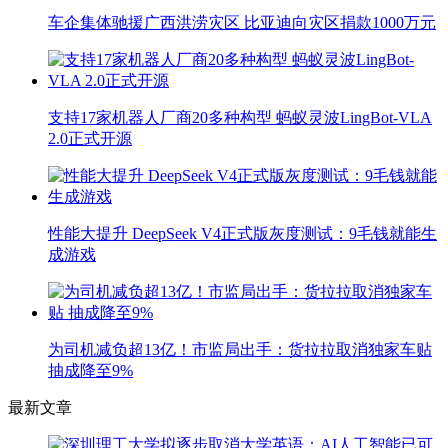
车企集体驰援广西洪涝灾区 比亚迪向灾区捐款1000万元
支持17家机器人厂商20多种构型 蚂蚁灵波LingBot-VLA
2.0正式开源
性能大提升 DeepSeek V4正式版灰度测试：9毛钱就能生
成游戏
为司机减负超13亿！市监局出手：货拉拉取消独家车贴
抽成降至9%
最新文章