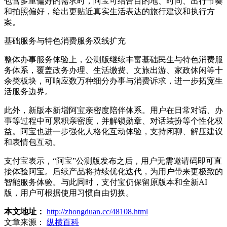
包含多重偏好的需求时，阿宝可结合目的地、时间、出行节奏
和拍照偏好，给出更贴近真实生活表达的旅行建议和执行方
案。
基础服务与特色消费服务双线扩充
整体办事服务体验上，公测版继续丰富基础民生与特色消费服
务体系，覆盖政务办理、生活缴费、文旅出游、家政休闲等十
余类板块，可响应数万种细分办事与消费诉求，进一步拓宽生
活服务边界。
此外，新版本新增阿宝亲密度陪伴体系。用户在日常对话、办
事等过程中可累积亲密度，并解锁勋章、对话装扮等个性化权
益。阿宝也进一步强化人格化互动体验，支持闲聊、解压建议
和表情包互动。
支付宝表示，“阿宝”公测版发布之后，用户无需邀请码即可直
接体验阿宝。后续产品将持续优化迭代，为用户带来更极致的
智能服务体验。与此同时，支付宝仍保留原版本和全新AI
版，用户可根据使用习惯自由切换。
本文地址：
http://zhongduan.cc/48108.html
文章来源：
纵横百科