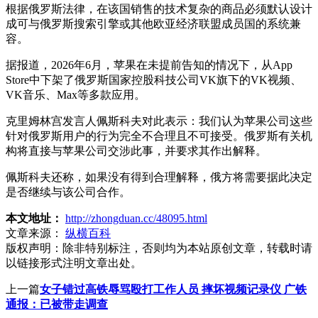
根据俄罗斯法律，在该国销售的技术复杂的商品必须默认设计
成可与俄罗斯搜索引擎或其他欧亚经济联盟成员国的系统兼
容。
据报道，2026年6月，苹果在未提前告知的情况下，从App
Store中下架了俄罗斯国家控股科技公司VK旗下的VK视频、
VK音乐、Max等多款应用。
克里姆林宫发言人佩斯科夫对此表示：我们认为苹果公司这些
针对俄罗斯用户的行为完全不合理且不可接受。俄罗斯有关机
构将直接与苹果公司交涉此事，并要求其作出解释。
佩斯科夫还称，如果没有得到合理解释，俄方将需要据此决定
是否继续与该公司合作。
本文地址：
http://zhongduan.cc/48095.html
文章来源：
纵横百科
版权声明：
除非特别标注，否则均为本站原创文章，转载时请
以链接形式注明文章出处。
上一篇
女子错过高铁辱骂殴打工作人员 摔坏视频记录仪 广铁
通报：已被带走调查