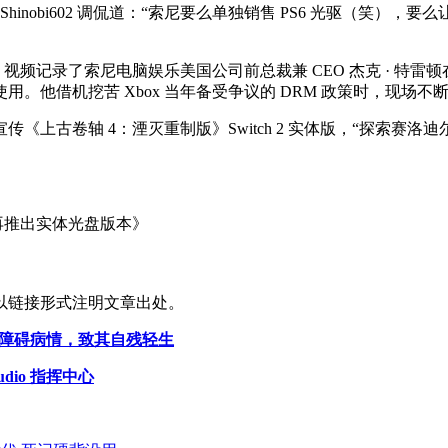
inobi602 调侃道：“索尼要么单独销售 PS6 光驱（笑），要
视频。视频记录了索尼电脑娱乐美国公司前总裁兼 CEO 杰克 · 特雷顿在
。他借机挖苦 Xbox 当年备受争议的 DRM 政策时，现场
上再次宣传《上古卷轴 4：湮灭重制版》Switch 2 实体版，“
戏将不再推出实体光盘版本》
以链接形式注明文章出处。
相情感障碍病情，致其自残轻生
udio 指挥中心