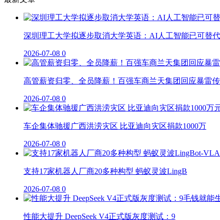
深圳理工大学拟逐步取消大学英语：AI人工智能已可替
2026-07-08
0
高管薪资归零、全员降薪！百强车商兰天集团回应暴雷传
2026-07-08
0
车企集体驰援广西洪涝灾区 比亚迪向灾区捐款1000万
2026-07-08
0
支持17家机器人厂商20多种构型 蚂蚁灵波LingB
2026-07-08
0
性能大提升 DeepSeek V4正式版灰度测试：9