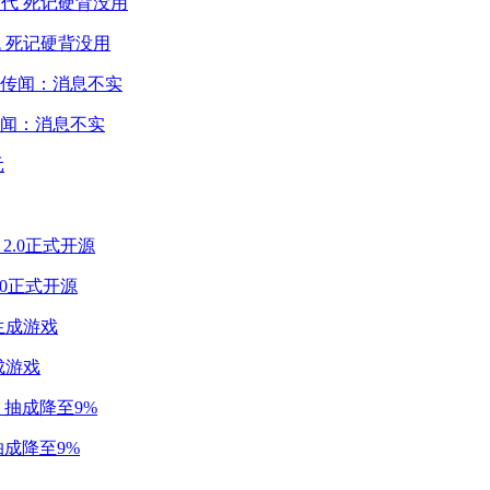
 死记硬背没用
闻：消息不实
2.0正式开源
成游戏
成降至9%