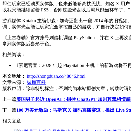
即使玩家已经购买实体版，也未必能够高枕无忧。知名 X 用户 Sh
以我只能继续留着 PS5，否则这些光盘以后就只能当杯垫了。”
游戏媒体 Kotaku 主编伊森 · 加奇还翻出一段 2014 年的旧
调，实体光盘能让玩家完全掌控自己的游戏，并自行决定如何使用
《上古卷轴》官方账号则借机调侃 PlayStation，并在 X 
拿到实体版后喜形于色。
相关阅读：
《索尼官宣：2028 年起 PlayStation 主机上的新游
本文地址：
http://zhongduan.cc/48046.html
文章来源：
纵横百科
版权声明：
除非特别标注，否则均为本站原创文章，转载时请
上一篇
美国男子起诉 OpenAI：指控 ChatGPT 加剧其双
下一篇
100 万美元激励：马斯克 X 加码直播赛道，推出 Live St
相关文章