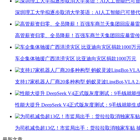
深圳理工大学拟逐步取消大学英语：AI人工智能已可替代
高管薪资归零、全员降薪！百强车商兰天集团回应暴雷传
车企集体驰援广西洪涝灾区 比亚迪向灾区捐款1000万元
支持17家机器人厂商20多种构型 蚂蚁灵波LingBot-VLA 
性能大提升 DeepSeek V4正式版灰度测试：9毛钱就能生
为司机减负超13亿！市监局出手：货拉拉取消独家车贴 抽
最新文章