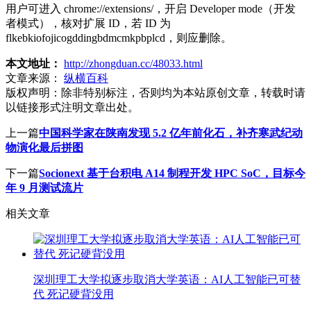
用户可进入 chrome://extensions/，开启 Developer mode（开发
者模式），核对扩展 ID，若 ID 为
flkebkiofojicogddingbdmcmkpbplcd，则应删除。
本文地址：
http://zhongduan.cc/48033.html
文章来源：
纵横百科
版权声明：
除非特别标注，否则均为本站原创文章，转载时请
以链接形式注明文章出处。
上一篇
中国科学家在陕南发现 5.2 亿年前化石，补齐寒武纪动
物演化最后拼图
下一篇
Socionext 基于台积电 A14 制程开发 HPC SoC，目标今
年 9 月测试流片
相关文章
深圳理工大学拟逐步取消大学英语：AI人工智能已可替
代 死记硬背没用