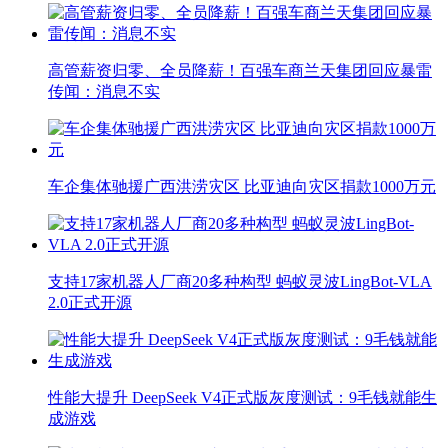
高管薪资归零、全员降薪！百强车商兰天集团回应暴雷
传闻：消息不实
车企集体驰援广西洪涝灾区 比亚迪向灾区捐款1000万元
支持17家机器人厂商20多种构型 蚂蚁灵波LingBot-VLA
2.0正式开源
性能大提升 DeepSeek V4正式版灰度测试：9毛钱就能生
成游戏