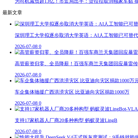
为司机减负超13亿！市监局出手：货拉拉取消独家车贴 抽
最新文章
深圳理工大学拟逐步取消大学英语：AI人工智能已可替
2026-07-08
0
高管薪资归零、全员降薪！百强车商兰天集团回应暴雷传
2026-07-08
0
车企集体驰援广西洪涝灾区 比亚迪向灾区捐款1000万
2026-07-08
0
支持17家机器人厂商20多种构型 蚂蚁灵波LingB
2026-07-08
0