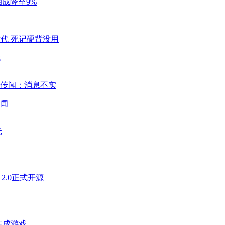
成降至9%
代
闻