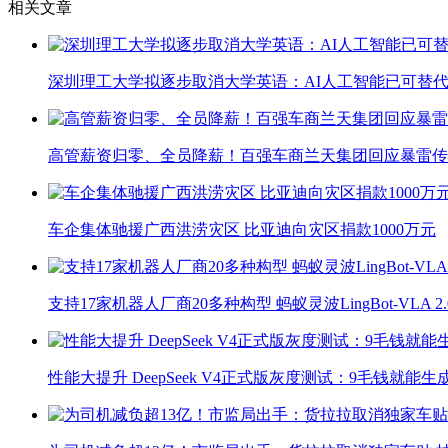
相关文章
深圳理工大学拟逐步取消大学英语：AI人工智能已可替代
高管薪资归零、全员降薪！百强车商兰天集团回应暴雷传
车企集体驰援广西洪涝灾区 比亚迪向灾区捐款1000万元
支持17家机器人厂商20多种构型 蚂蚁灵波LingBot-VLA 
性能大提升 DeepSeek V4正式版灰度测试：9毛钱就能生