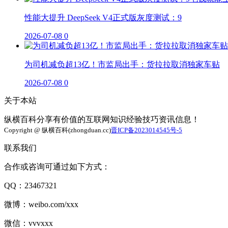
性能大提升 DeepSeek V4正式版灰度测试：9
2026-07-08
0
为司机减负超13亿！市监局出手：货拉拉取消独家车贴
2026-07-08
0
关于本站
纵横百科分享有价值的互联网知识经验技巧资讯信息！
Copyright @ 纵横百科(zhongduan.cc)
晋ICP备2023014545号-5
联系我们
合作或咨询可通过如下方式：
QQ：23467321
微博：weibo.com/xxx
微信：vvvxxx