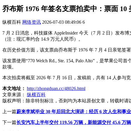
乔布斯 1976 年签名支票拍卖中：票面 10
纵横百科
网络资讯
2026-07-03 08:49:06
6
7 月 2 日消息，科技媒体 AppleInsider 今天（7 月 2 日
（注：现汇率约合 14.9 万元人民币）。
在历史价值方面，该支票由乔布斯于 1976 年 7 月 4 日亲笔签署，抬头
该发票使用“770 Welch Rd., Ste. 154, Palo Alt
款项。
本次拍卖将截至 2026 年 7 月 16 日，发稿前，共有 14 人参与
本文地址：
http://zhongduan.cc/48026.html
文章来源：
纵横百科
版权声明：
除非特别标注，否则均为本站原创文章，转载时请
上一篇
蔚来李斌毕业 30 年后回北大演讲：经历 6 次人生和事
下一篇
长安汽车上半年交付 119.56 万辆，新能源交付 45.6 万辆