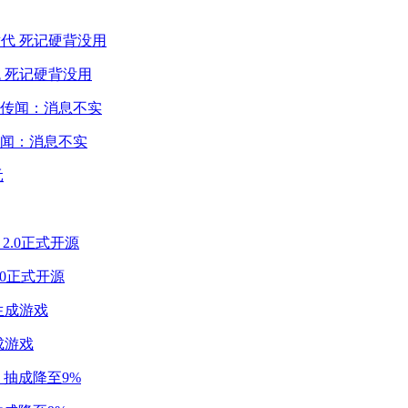
 死记硬背没用
闻：消息不实
2.0正式开源
成游戏