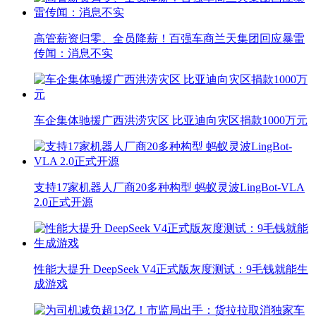
高管薪资归零、全员降薪！百强车商兰天集团回应暴雷
传闻：消息不实
车企集体驰援广西洪涝灾区 比亚迪向灾区捐款1000万元
支持17家机器人厂商20多种构型 蚂蚁灵波LingBot-VLA
2.0正式开源
性能大提升 DeepSeek V4正式版灰度测试：9毛钱就能生
成游戏