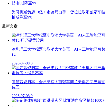
为司机减负超13亿！市监局出手：货拉拉取消独家车贴
抽成降至9%
最新文章
深圳理工大学拟逐步取消大学英语：AI人工智能已可替
代
2026-07-08
0
高管薪资归零、全员降薪！百强车商兰天集团回应暴雷
传闻
2026-07-08
0