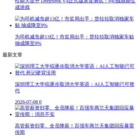
性能大提升 DeepSeek V4正式版灰度测试：9毛钱就能生
成游戏
为司机减负超13亿！市监局出手：货拉拉取消独家车贴
抽成降至9%
最新文章
深圳理工大学拟逐步取消大学英语：AI人工智能已可替
代
2026-07-08
0
高管薪资归零、全员降薪！百强车商兰天集团回应暴雷
传闻