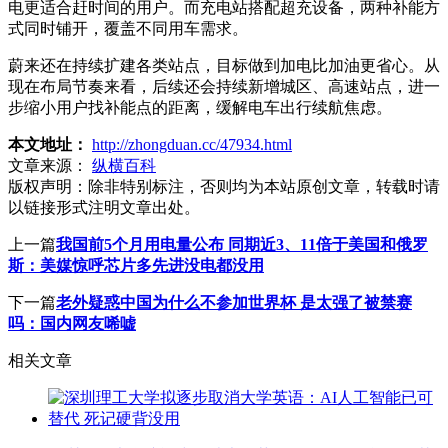
电更适合赶时间的用户。而充电站搭配超充设备，两种补能方
式同时铺开，覆盖不同用车需求。
蔚来还在持续扩建各类站点，目标做到加电比加油更省心。从
现在布局节奏来看，后续还会持续新增城区、高速站点，进一
步缩小用户找补能点的距离，缓解电车出行续航焦虑。
本文地址：
http://zhongduan.cc/47934.html
文章来源：
纵横百科
版权声明：
除非特别标注，否则均为本站原创文章，转载时请
以链接形式注明文章出处。
上一篇
我国前5个月用电量公布 同期近3、11倍于美国和俄罗
斯：美媒惊呼芯片多先进没电都没用
下一篇
老外疑惑中国为什么不参加世界杯 是太强了被禁赛
吗：国内网友唏嘘
相关文章