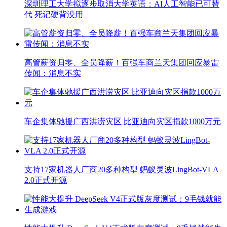
深圳理工大学拟逐步取消大学英语：AI人工智能已可替
代 死记硬背没用
高管薪资归零、全员降薪！百强车商兰天集团回应暴雷
传闻：消息不实
车企集体驰援广西洪涝灾区 比亚迪向灾区捐款1000万元
支持17家机器人厂商20多种构型 蚂蚁灵波LingBot-VLA
2.0正式开源