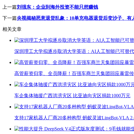
上一篇
刘强东：企业到海外投资不能只想赚钱
下一篇
央视揭秘恶意退货乱象：10单充电器退货后变沙子、有人仅
相关文章
深圳理工大学拟逐步取消大学英语：AI人工智能已可替代
高管薪资归零、全员降薪！百强车商兰天集团回应暴雷传
车企集体驰援广西洪涝灾区 比亚迪向灾区捐款1000万元
支持17家机器人厂商20多种构型 蚂蚁灵波LingBot-VLA 