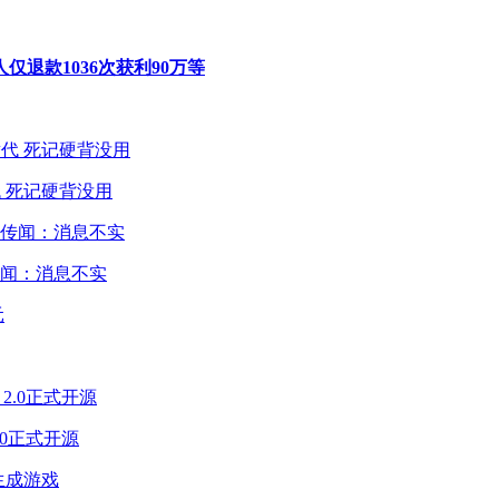
退款1036次获利90万等
 死记硬背没用
闻：消息不实
2.0正式开源