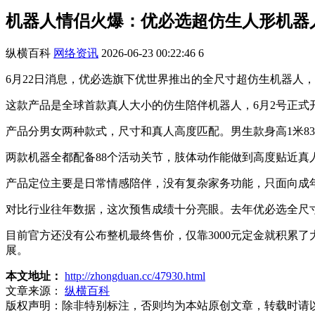
机器人情侣火爆：优必选超仿生人形机器人
纵横百科
网络资讯
2026-06-23 00:22:46
6
6月22日消息，优必选旗下优世界推出的全尺寸超仿生机器人，
这款产品是全球首款真人大小的仿生陪伴机器人，6月2号正式开
产品分男女两种款式，尺寸和真人高度匹配。男生款身高1米83，体
两款机器全都配备88个活动关节，肢体动作能做到高度贴近真
产品定位主要是日常情感陪伴，没有复杂家务功能，只面向成
对比行业往年数据，这次预售成绩十分亮眼。去年优必选全尺寸人
目前官方还没有公布整机最终售价，仅靠3000元定金就积累
展。
本文地址：
http://zhongduan.cc/47930.html
文章来源：
纵横百科
版权声明：
除非特别标注，否则均为本站原创文章，转载时请