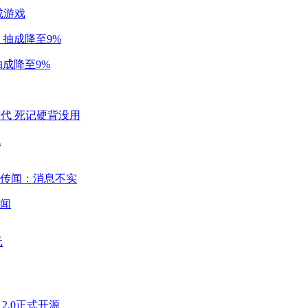
成游戏
成降至9%
代
闻