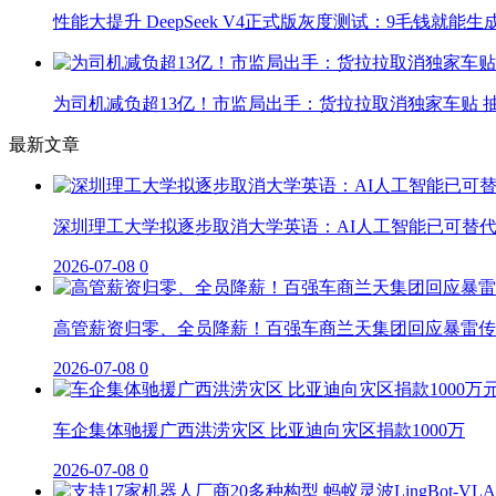
性能大提升 DeepSeek V4正式版灰度测试：9毛钱就能生
为司机减负超13亿！市监局出手：货拉拉取消独家车贴 抽
最新文章
深圳理工大学拟逐步取消大学英语：AI人工智能已可替
2026-07-08
0
高管薪资归零、全员降薪！百强车商兰天集团回应暴雷传
2026-07-08
0
车企集体驰援广西洪涝灾区 比亚迪向灾区捐款1000万
2026-07-08
0