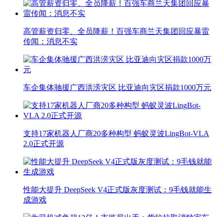
高管薪资归零、全员降薪！百强车商兰天集团回应暴雷
传闻：消息不实
车企集体驰援广西洪涝灾区 比亚迪向灾区捐款1000万元
支持17家机器人厂商20多种构型 蚂蚁灵波LingBot-VLA
2.0正式开源
性能大提升 DeepSeek V4正式版灰度测试：9毛钱就能生
成游戏