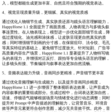
入，模型都能生成更加丰富、自然且符合预期的视觉表达。
4、视觉呈现质量升级，更细腻、真实的视觉质感
通过优化人物细节生成、真实肤质还原与鏡头语言理解能力，
HappyHorse 1.1 全面提升了画面质感、人物表现力与多镜头叙
事连贯性。在人物表现上，模型进一步优化面部细节生成，降
低过度锐化、油光感和涂抹感，让皮肤呈现更自然真实的质
感；同时增强细节刻画的分寸感，在保留痘印、法令纹、毛孔
等真实特征的基础上，避免细节过度放大。针对短剧、广告等
高质量内容生产场景，HappyHorse 1.1 显著提升了人物特写镜
头的表现力，并增强对正反打、跟拍等专业镜头语言的理解，
让多镜头衔接、节奏编排与叙事表达更加自然流畅。
5、音频表达能力升级，音画同步更精准，声音细节更丰富
通过优化音频理解与生成能力，以及提升音画同步精度，
HappyHorse 1.1 进一步增强了整体视听表达效果，让声音成为
内容叙事的重要组成部分。生成过程中，台词表达更加自然，
语速、停顿语气能够根据场景与情绪变化进行动态调整；同时
提升对 Prompt 中声音描述的理解能力，让背景音乐、环境音
效等声音元素更符合创作意图，减少无关音效干扰。此外，音