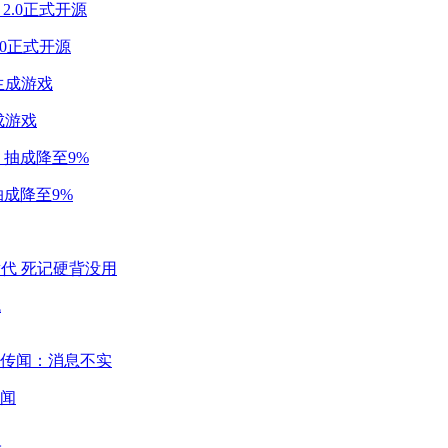
2.0正式开源
成游戏
成降至9%
代
闻