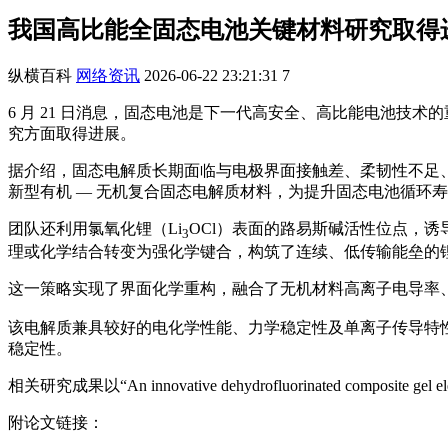
我国高比能全固态电池关键材料研究取得进展：
纵横百科
网络资讯
2026-06-22 23:21:31
7
6 月 21 日消息，固态电池是下一代高安全、高比能电池
究方面取得进展。
据介绍，固态电解质长期面临与电极界面接触差、柔韧性不足
新型有机 — 无机复合固态电解质材料，为提升固态电池循环
团队还利用氯氧化锂（Li
OCl）表面的路易斯碱活性位点，诱
3
理或化学结合转变为强化学键合，构筑了连续、低传输能垒的
这一策略实现了界面化学重构，融合了无机材料高离子电导率、高
该电解质兼具较好的电化学性能、力学稳定性及单离子传导特性。配备
稳定性。
相关研究成果以“An innovative dehydrofluorinated composite gel 
附论文链接：