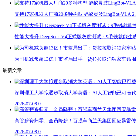
支持17家机器人厂商20多种构型 蚂蚁灵波LingBot-VLA 
性能大提升 DeepSeek V4正式版灰度测试：9毛钱就能生
为司机减负超13亿！市监局出手：货拉拉取消独家车贴 抽
最新文章
深圳理工大学拟逐步取消大学英语：AI人工智能已可替
2026-07-08
0
高管薪资归零、全员降薪！百强车商兰天集团回应暴雷传
2026-07-08
0