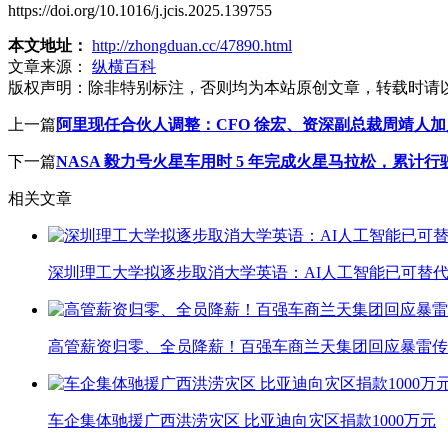
https://doi.org/10.1016/j.jcis.2025.139755
本文地址：
http://zhongduan.cc/47890.html
文章来源：
纵横百科
版权声明：
除非特别标注，否则均为本站原创文章，转载时请
上一篇
阿里现任合伙人调整：CFO 徐宏、资深副总裁周靖人
下一篇
NASA 毅力号火星车用时 5 年完成火星马拉松，累计行驶超
相关文章
深圳理工大学拟逐步取消大学英语：AI人工智能已可替代
高管薪资归零、全员降薪！百强车商兰天集团回应暴雷传
车企集体驰援广西洪涝灾区 比亚迪向灾区捐款1000万元