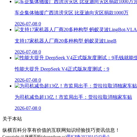
车企集体驰援广西洪涝灾区 比亚迪向灾区捐款1000万
2026-07-08
0
支持17家机器人厂商20多种构型 蚂蚁灵波LingB
2026-07-08
0
性能大提升 DeepSeek V4正式版灰度测试：9
2026-07-08
0
为司机减负超13亿！市监局出手：货拉拉取消独家车贴
2026-07-08
0
关于本站
纵横百科分享有价值的互联网知识经验技巧资讯信息！
Copyright @ 纵横百科(zhongduan.cc)
晋ICP备2023014545号-5