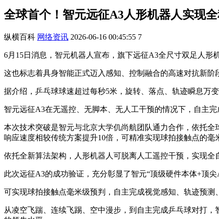
全球首个！智元远征A3人形机器人实现
纵横百科
网络资讯
2026-06-16 00:45:55
7
6月15日消息，智元机器人宣布，旗下远征A3全尺寸双足人
这也标志着具身智能正式迈入感知、控制融合的高速对抗新阶
据介绍，乒乓球球速超过每秒5米，旋转、落点、轨迹瞬息万
智元远征A3在无遥控、无脚本、无人工干预的情况下，自主
本次技术突破是智元与北京大学仉尚航团队通力合作，依托全球首款
响应速度相较传统方案提升10倍，可精准实现球拍接触点的毫
依托全新算法架构，人形机器人可脱离人工遥控干预，实现全
此次远征A3的成功验证，充分彰显了智元“顶级硬件本体+顶
可实现球拍接触点毫米级预判，自主完成视觉感知、轨迹预测
从凌空飞踹、连续飞踢、空中漫步，到自主完成乒乓球对打，