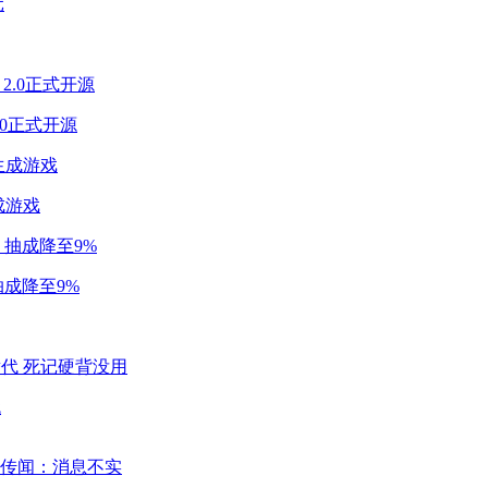
2.0正式开源
成游戏
成降至9%
代