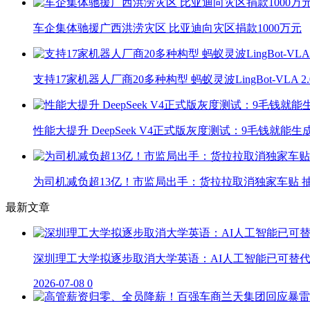
车企集体驰援广西洪涝灾区 比亚迪向灾区捐款1000万元
支持17家机器人厂商20多种构型 蚂蚁灵波LingBot-VLA 
性能大提升 DeepSeek V4正式版灰度测试：9毛钱就能生
为司机减负超13亿！市监局出手：货拉拉取消独家车贴 抽
最新文章
深圳理工大学拟逐步取消大学英语：AI人工智能已可替
2026-07-08
0