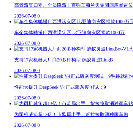
高管薪资归零、全员降薪！百强车商兰天集团回应暴雷传
2026-07-08
0
车企集体驰援广西洪涝灾区 比亚迪向灾区捐款1000万
2026-07-08
0
支持17家机器人厂商20多种构型 蚂蚁灵波LingB
2026-07-08
0
性能大提升 DeepSeek V4正式版灰度测试：9
2026-07-08
0
为司机减负超13亿！市监局出手：货拉拉取消独家车贴
2026-07-08
0