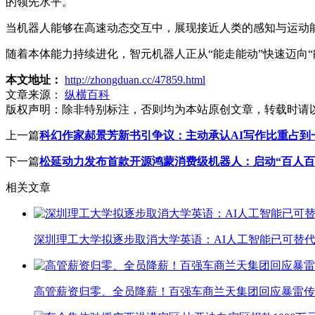
的领先水平。
当机器人能够在高速动态交互中，展现接近人类的感知与运动
随着本体能力持续进化，智元机器人正从“能走能动”快速迈向
本文地址：
http://zhongduan.cc/47859.html
文章来源：
纵横百科
版权声明：
除非特别标注，否则均为本站原创文章，转载时请
上一篇
科幻作家郝景芳新书引争议：主动承认AI写作比重占到
下一篇
松延动力发布首款开源鸿蒙消费级机器人：启动“百人百
相关文章
深圳理工大学拟逐步取消大学英语：AI人工智能已可替代
高管薪资归零、全员降薪！百强车商兰天集团回应暴雷传