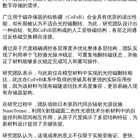
数字存储的需求。
广泛用于磁存储器的钴铁硼（CoFeB）合金具有优异的读出性
能，却长期被认为不适合光控磁翻转。为此，研究团队设计出
一种由钴、钆和CoFeB层构成的人工亚铁磁结构，各层之间通
过反铁磁交换耦合连接。
通过原子尺度精确调控各层厚度并优化整体多层结构，团队实
现了利用单个飞秒激光脉冲稳定、可重复地翻转磁状态，并验
证了材料能够多次稳定完成写入和重写操作。
研究团队表示，与此前仅在模型材料中实现的光控磁翻转相
比，此次在CoFeB体系中取得的突破具有更强的实际应用价
值，因为该材料与现有磁隧道结技术高度兼容，更容易融入现
有存储器架构。
在研究过程中，团队借助日本第四代同步辐射光源设施
NanoTerasu，利用X射线磁圆二色性光谱技术分析材料中的自
旋排列和层间相互作用，从原子尺度揭示了多层结构特征，为
新材料设计提供了关键依据。
研究团队认为，这项成果的意义不仅限于实验室验证。更快、