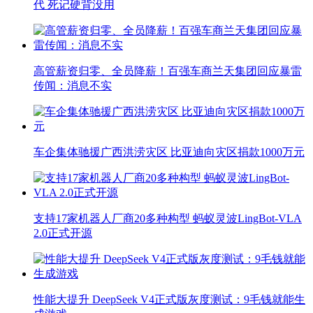
代 死记硬背没用
高管薪资归零、全员降薪！百强车商兰天集团回应暴雷
传闻：消息不实
车企集体驰援广西洪涝灾区 比亚迪向灾区捐款1000万元
支持17家机器人厂商20多种构型 蚂蚁灵波LingBot-VLA
2.0正式开源
性能大提升 DeepSeek V4正式版灰度测试：9毛钱就能生