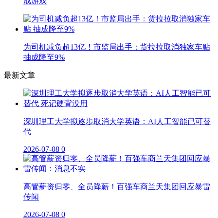
成游戏
为司机减负超13亿！市监局出手：货拉拉取消独家车贴
抽成降至9%
最新文章
深圳理工大学拟逐步取消大学英语：AI人工智能已可替
代
2026-07-08
0
高管薪资归零、全员降薪！百强车商兰天集团回应暴雷
传闻
2026-07-08
0