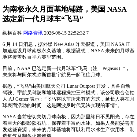
为南极永久月面基地铺路，美国 NASA
选定新一代月球车“飞马”
纵横百科
网络资讯
2026-06-15 22:52:32
7
6 月 14 日消息，据外媒 New Atlas 昨天报道，美国 NASA 正
加速建设月球南极永久基地，根据设想，NASA 未来的月球基
地将覆盖数百平方英里范围。
目前，NASA 已选定新一代月球车“飞马（注：Pegasus）”，
未来将与阿尔忒弥斯首批宇航员一起飞往月球。
据悉，“飞马”由美国航天公司 Lunar Outpost 开发，具备自动
驾驶、宇航员驾驶和地球远程操控三种模式，该公司联合创始
人 AJ Gemer 表示：“飞马将以前所未有的方式，延长人类在月
球表面活动的时间，这是阿波罗时代无法实现的事情”。
NASA 当前密切关切月球南极，因为那里终日不见阳光，存在
着巨大的阴影陨石坑，保存着丰富的水冰。如果人类能妥善开
发这些资源，未来的月球基地将可以利用水冰生产饮用水、制
造氧气及制备火箭燃料。