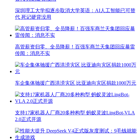
深圳理工大学拟逐步取消大学英语：AI人工智能已可替
代 死记硬背没用
高管薪资归零、全员降薪！百强车商兰天集团回应暴雷
传闻：消息不实
车企集体驰援广西洪涝灾区 比亚迪向灾区捐款1000万元
支持17家机器人厂商20多种构型 蚂蚁灵波LingBot-VLA
2.0正式开源