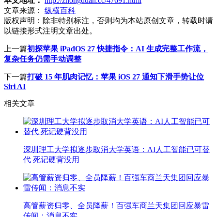
本文地址：
http://zhongduan.cc/47691.html
文章来源：
纵横百科
版权声明：
除非特别标注，否则均为本站原创文章，转载时请
以链接形式注明文章出处。
上一篇
初探苹果 iPadOS 27 快捷指令：AI 生成完整工作流，
复杂任务仍需手动调整
下一篇
打破 15 年肌肉记忆：苹果 iOS 27 通知下滑手势让位
Siri AI
相关文章
深圳理工大学拟逐步取消大学英语：AI人工智能已可替
代 死记硬背没用
高管薪资归零、全员降薪！百强车商兰天集团回应暴雷
传闻：消息不实