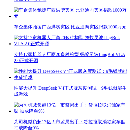
车企集体驰援广西洪涝灾区 比亚迪向灾区捐款1000万元
支持17家机器人厂商20多种构型 蚂蚁灵波LingBot-VLA
2.0正式开源
性能大提升 DeepSeek V4正式版灰度测试：9毛钱就能生
成游戏
为司机减负超13亿！市监局出手：货拉拉取消独家车贴
抽成降至9%