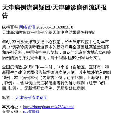
天津病例流调疑团/天津确诊病例流调报
告
纵横百科
网络资讯
2026-06-13 16:08:31
8
天津新增的第137例病例全基因组测序结果是怎样的?
年6月22日从天津市疾控中心获悉，经天津市疾控中心对本市
第137例确诊病例呼吸道标本的新冠病毒全基因组高通量测序
和序列分析，中国疾控中心复核，确认与北京新发地市场相关
病例的病毒序列完全相同，属于L基因型欧洲家系分支I。
全国疫情数据6月6日0—24时，31个省（自治区、直辖市）和
新疆生产建设兵团报告新增确诊病例57例。其中境外输入病例
18例，本土病例39例（内蒙古20例，辽宁13例，上海3例，四
川3例），含14例由无症状感染者转为确诊病例（辽宁13例，
四川1例）。无新增死亡病例。无新增疑似病例。
标签：
天津病例流调疑团
本文地址：
http://zhongduan.cc/47684.html
文章来源：
纵横百科