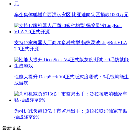
车企集体驰援广西洪涝灾区 比亚迪向灾区捐款1000万元
支持17家机器人厂商20多种构型 蚂蚁灵波LingBot-VLA
2.0正式开源
性能大提升 DeepSeek V4正式版灰度测试：9毛钱就能生
成游戏
为司机减负超13亿！市监局出手：货拉拉取消独家车贴
抽成降至9%
最新文章