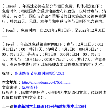
〖Three〗、年高速公路在部分节假日免费。具体规定如下：
免费时间：根据国家交通运输部发布的政策，仅针对春节、清
明节、劳动节、国庆节这四个重要节假日实施高速公路免费通
行，总共22天。元旦、端午节和中秋节等节日则不包含在内。
〖Four〗、免费时间：自2021年2月1日起，至2022年12月31日
止。
〖Five〗、年高速免过路费时间如下：春节：2月11日0：002
月17日24：00，共计7天。清明节：4月3日0：004月5日24：
00，共计3天。劳动节：5月1日0：005月5日24：00，共计5
天。国庆节：10月1日0：0010月7日24：00，共计7天。注意事
项：高速免费通行时间以车辆驶离出口收费车道的时间为准。
标签：
高速路春节免费时间规定2021
本文地址：
http://zhongduan.cc/47651.html
文章来源：
纵横百科
版权声明：
除非特别标注，否则均为本站原创文章，转载时请
以链接形式注明文章出处。
上一篇
福建新增本土确诊141例/福建新增本土15例