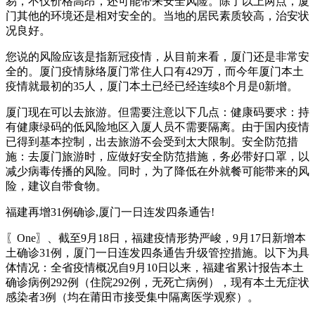
易，不仅价格高昂，还可能带来安全风险。除了以上两点，厦
门其他的环境还是相对安全的。当地的居民素质较高，治安状
况良好。
您说的风险应该是指新冠疫情，从目前来看，厦门还是非常安
全的。厦门疫情脉络厦门常住人口有429万，而今年厦门本土
疫情就最初的35人，厦门本土已经已经连续8个月是0新增。
厦门现在可以去旅游。但需要注意以下几点：健康码要求：持
有健康绿码的低风险地区入厦人员不需要隔离。由于国内疫情
已得到基本控制，出去旅游不会受到太大限制。安全防范措
施：去厦门旅游时，应做好安全防范措施，务必带好口罩，以
减少病毒传播的风险。同时，为了降低在外就餐可能带来的风
险，建议自带食物。
福建再增31例确诊,厦门一日连发四条通告!
〖One〗、截至9月18日，福建疫情形势严峻，9月17日新增本
土确诊31例，厦门一日连发四条通告升级管控措施。以下为具
体情况：全省疫情概况自9月10日以来，福建省累计报告本土
确诊病例292例（住院292例，无死亡病例），现有本土无症状
感染者3例（均在莆田市接受集中隔离医学观察）。