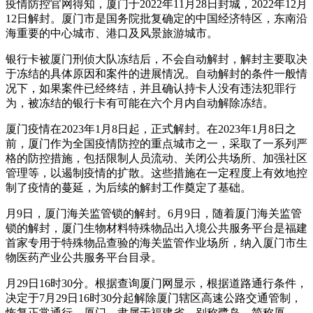
疫情防控官网得知，厦门于2022年11月28日封城，2022年12月
12日解封。厦门市是国务院批复确定的中国经济特区，东南沿
海重要的中心城市、港口及风景旅游城市。
银行卡被厦门刑侦大队冻结后，不会自动解封，解封主要取决
于冻结的具体原因和案件的进展情况。自动解封的条件一般情
况下，如果案件已经终结，并且确认持卡人没有违法犯罪行
为，被冻结的银行卡有可能在六个月内自动解除冻结。
厦门疫情在2023年1月8日起，正式解封。在2023年1月8日之
前，厦门作为全国疫情防控的重点城市之一，采取了一系列严
格的防控措施，包括限制人员流动、关闭公共场所、加强社区
管理等，以遏制疫情的扩散。这些措施在一定程度上有效地控
制了疫情的蔓延，为后续的解封工作奠定了基础。
月9日，厦门海关监管锁的解封。6月9日，随着厦门海关监管
锁的解封，厦门生物材料特殊物品出入境公共服务平台是福建
首家专用于特殊物品查验的海关监管作业场所，纳入厦门市生
物医药产业公共服务平台目录。
月29日16时30分。根据查询厦门网显示，根据道路通行条件，
决定于7月29日16时30分起解除厦门辖区高速公路交通管制，
恢复正常通行。厦门，隶属于福建省，别称鹭岛，简称厦、