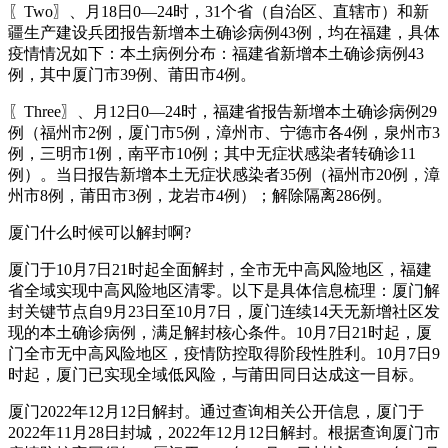
〖Two〗、月18日0—24时，31个省（自治区、直辖市）和新
疆生产建设兵团报告新增本土确诊病例43例，均在福建，具体
疫情情况如下：本土病例分布：福建省新增本土确诊病例43
例，其中厦门市39例、莆田市4例。
〖Three〗、月12日0—24时，福建省报告新增本土确诊病例29
例（福州市2例，厦门市5例，漳州市、宁德市各4例，泉州市3
例，三明市1例，南平市10例；其中无症状感染者转确诊11
例）。当日报告新增本土无症状感染者35例（福州市20例，漳
州市8例，莆田市3例，龙岩市4例）；解除隔离286例。
厦门什么时候可以解封啊?
厦门于10月7日21时起全面解封，全市无中高风险地区，福建
省全域实现中高风险地区清零。以下是具体信息梳理：厦门解
封关键节点自9月23日至10月7日，厦门连续14天无新增社区发
现的本土确诊病例，满足解封核心条件。10月7日21时起，厦
门全市无中高风险地区，疫情防控取得阶段性胜利。10月7日9
时起，厦门已实现全域低风险，与莆田同日达成这一目标。
厦门2022年12月12日解封。通过查询相关公开信息，厦门于
2022年11月28日封城，2022年12月12日解封。根据查询厦门市