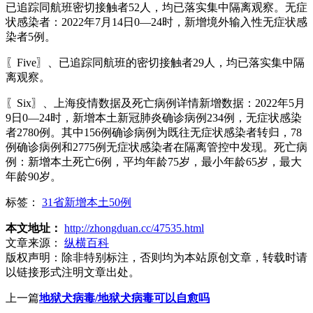
已追踪同航班密切接触者52人，均已落实集中隔离观察。无症
状感染者：2022年7月14日0—24时，新增境外输入性无症状感
染者5例。
〖Five〗、已追踪同航班的密切接触者29人，均已落实集中隔
离观察。
〖Six〗、上海疫情数据及死亡病例详情新增数据：2022年5月
9日0—24时，新增本土新冠肺炎确诊病例234例，无症状感染
者2780例。其中156例确诊病例为既往无症状感染者转归，78
例确诊病例和2775例无症状感染者在隔离管控中发现。死亡病
例：新增本土死亡6例，平均年龄75岁，最小年龄65岁，最大
年龄90岁。
标签：
31省新增本土50例
本文地址：
http://zhongduan.cc/47535.html
文章来源：
纵横百科
版权声明：
除非特别标注，否则均为本站原创文章，转载时请
以链接形式注明文章出处。
上一篇
地狱犬病毒/地狱犬病毒可以自愈吗