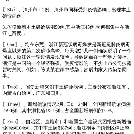
〖Six〗、漳州市：2例。漳州市同样受到疫情影响，出现本土
确诊病例。
31省份新增本土确诊病例50例,其中浙江45例,为何都集中在浙
江?_百度...
〖One〗、均在东莞。浙江新冠状病毒爆发是新冠冕肺炎病毒
爆发以来的第二次确诊高峰。每天增加几十例确实说明了一个
问题，浙江这一轮疫情发现较晚，导致病毒在一些地方传播。
浙江是中国的一个经济强省。受疫情影响，不少上市公司披露
暂时关闭。例如，陈某某在家中感染，然后由家人传染给同
事。
〖Two〗、省份新增50例本土确诊病例，主要分布在浙江省，
内蒙古自治区，广东和四川。
〖Three〗、新增确诊情况2月1日0—24时，全国新增确诊病例
2590例，其中湖北省1921例，占全国新增病例的72%。
〖Four〗、自治区、直辖市）和新疆生产建设兵团报告新增确
诊病例104例，其中本土病例87例；浙江桐乡乌镇景区停止游