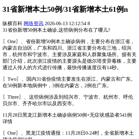
31省新增本土50例/31省新增本土61例n
纵横百科
网络资讯
2026-06-13 12:12:54
8
31省份新增50例本土确诊,这些病例分布在了哪儿?
〖One〗、省份新增50例本土确诊病例，主要分布在浙江省，
内蒙古自治区，广东和四川。浙江省主要分布在三地，绍兴
市，杭州市和宁波市。主要涉及家庭和人群聚集场所。据有关
部门介绍，此次浙江疫情的主要源头是德尔塔变异毒株，主要
通过人传人的方式进行传播，最快传播速度仅有14秒。
〖Two〗、国内31省份疫情主要发生在浙江、内蒙古和广东。
在50例新本地病例中，3例在内蒙古，2例在广东。
〖Three〗、这些病例涉及到绍兴市、宁波市、杭州市、呼伦
贝尔市、齐齐哈尔市以及西安市。
11月28日黑龙江新增本土确诊病例50例+无症状感染者541例
详情
〖One〗、黑龙江疫情通报：11月28日0-24时，全省新增本土