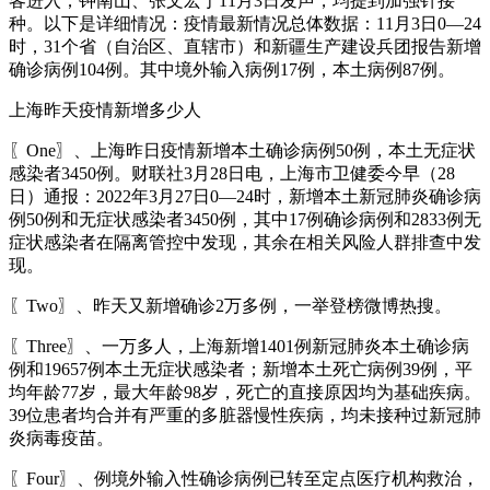
客进入；钟南山、张文宏于11月3日发声，均提到加强针接
种。以下是详细情况：疫情最新情况总体数据：11月3日0—24
时，31个省（自治区、直辖市）和新疆生产建设兵团报告新增
确诊病例104例。其中境外输入病例17例，本土病例87例。
上海昨天疫情新增多少人
〖One〗、上海昨日疫情新增本土确诊病例50例，本土无症状
感染者3450例。财联社3月28日电，上海市卫健委今早（28
日）通报：2022年3月27日0—24时，新增本土新冠肺炎确诊病
例50例和无症状感染者3450例，其中17例确诊病例和2833例无
症状感染者在隔离管控中发现，其余在相关风险人群排查中发
现。
〖Two〗、昨天又新增确诊2万多例，一举登榜微博热搜。
〖Three〗、一万多人，上海新增1401例新冠肺炎本土确诊病
例和19657例本土无症状感染者；新增本土死亡病例39例，平
均年龄77岁，最大年龄98岁，死亡的直接原因均为基础疾病。
39位患者均合并有严重的多脏器慢性疾病，均未接种过新冠肺
炎病毒疫苗。
〖Four〗、例境外输入性确诊病例已转至定点医疗机构救治，