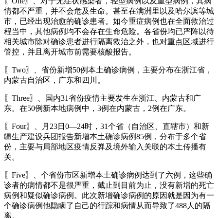
〖One〗、对于无症状感染者，轻型病例以及重型病例，其病
情都不严重，并不会危及生命。甚至在满洲里以及哈尔滨等城
市，已经出现治愈的确诊患者。如今重症病例也在全面救治过
程当中，其他病例均不会存在生命危险。各省份均已严阵以待
相关城市除对确诊患者进行隔离救治之外，也对重点区域进行
管控，并且离开城市前需要核酸报告。
〖Two〗、省份新增50例本土确诊病例，主要分布在浙江省，
内蒙古自治区，广东和四川。
〖Three〗、国内31省份疫情主要发生在浙江、内蒙古和广
东。在50例新本地病例中，3例在内蒙古，2例在广东。
〖Four〗、月23日0—24时，31个省（自治区、直辖市）和新
疆生产建设兵团报告新增本土确诊病例85例，分布于多个省
份，主要与局部地区疫情反弹及境外输入关联的本土传播有
关。
〖Five〗、个省份市区新增本土确诊病例达到了六例，这些确
诊者的病情都不是很严重，截止到目前为止，没有新增的死亡
病例和疑似确诊病例。此次新增确诊病例的原因就是因为有一
个确诊病例他隐瞒了自己的行踪和病情从而导致了488人的隔
离。